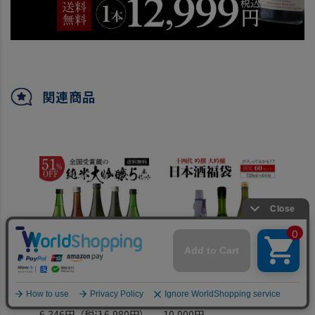
関連商品
日本酒 純米大吟醸 720ml
第34弾 日本酒福袋
日本酒
5本 送料無料 飲み比べ セ
720ml×4本セット 限定
セット
ット 辛口 全て全国新酒鑑
60セット 十四代 が入っ
ット
6,346円
（税込6,980円）
10,000円
10,0