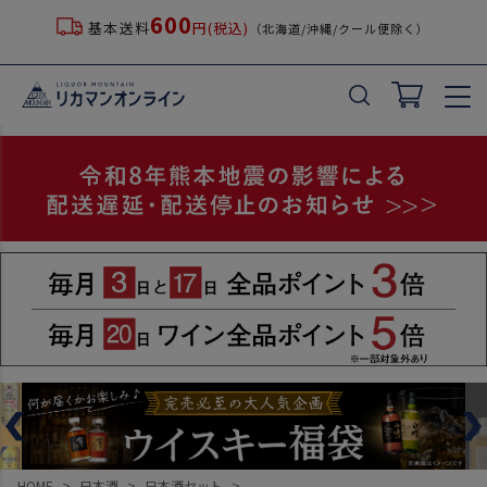
600
基本送料
円(税込)
（北海道/沖縄/クール便除く）
HOME
日本酒
日本酒セット