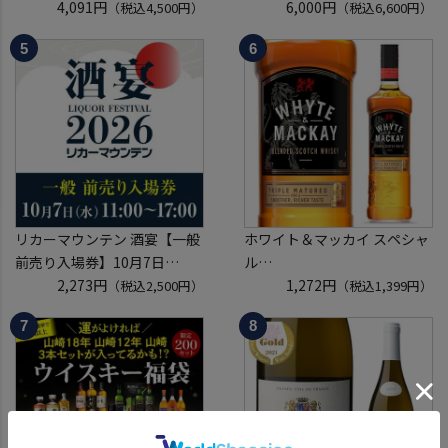
ウイスキーメッセ in京都
4,091円
ャンパン を探せ トゥルベ ト
6,000円
（税込4,500円）
（税込6,600円）
2026 1枚
レゾール クリュッグ 2004 が
入場券となるeチケットは【8
入ってるかも!? 【先着300
月上旬】にメールにて配信予
本】 シャンパン シャンパーニ
定
ュ リカーマウンテン 福袋 WK
※代引き決済不可
くじ 【送
リカーマウンテン 酒宴【一般
ホワイト＆マッカイ スペシャ
前売り入場券】10月7日
ル
(水)11:00～17:00 2026
2,273円
40度 700ml
1,272円
（税込2,500円）
（税込1,399円）
ホテルグランヴィア京都 3階
スコッチ ウイスキー white &
「源氏の間」
mackay scotch whisky [長S]
入場券となるeチケットは【9
月下旬】にメールにて配信予
定