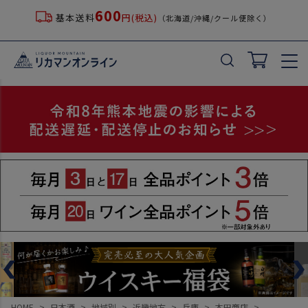
600
基本送料
円(税込)
（北海道/沖縄/クール便除く）
HOME
日本酒
地域別
近畿地方
兵庫
本田商店