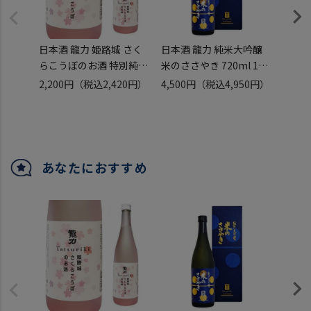
日本酒 龍力 姫路城 さく
日本酒 龍力 純米大吟釀
日本酒
らこうぼのお酒 特別純米
米のささやき 720ml 16
田錦8
酒 720ml 15度 兵庫 本田
度 兵庫 本田商店 姫路 山
720m
2,200円
（税込2,420円）
4,500円
（税込4,950円）
1,70
商店 姫路 兵庫県特Ａ地区
田錦 化粧箱入り 虎姫
店 姫
産 山田錦 100％使用 虎姫
あなたにおすすめ