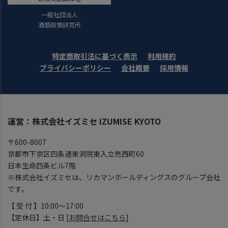
一般社団法人
酒類政策研究所
特定商取引法に基づく表示
利用規約
プライバシーポリシー
会社概要
採用情報
運営：株式会社イズミセ IZUMISE KYOTO
〒600-8007
京都市下京区四条通東洞院東入立売西町60
日本生命四条ビル7階
※株式会社イズミセは、リカマンホールディングスのグループ会社
です。
【 受 付 】10:00～17:00
【定休日】土・日 [
お問合せはこちら
]