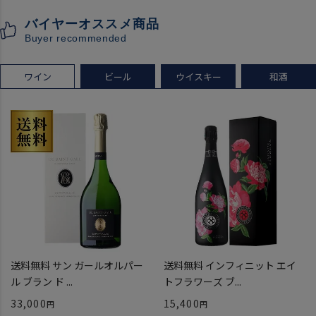
クラフトサケ 秋田県 男鹿市
バイヤーオススメ商品
[クール配送]
Buyer recommended
ワイン
ビール
ウイスキー
和酒
送料無料 サン ガールオルパー
送料無料 インフィニット エイ
ル ブラン ド ...
トフラワーズ ブ...
33,000
15,400