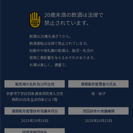
20歳未満の飲酒は法律で
禁止されています。
飲酒は20歳を過ぎてから。
飲酒運転は法律で禁止されています。
妊娠中や授乳期の飲酒は、胎児・乳児の
発育に悪影響を与えるおそれがあります。
お酒は楽しく、適量で。
販売場の名称及び所在地
酒類販売管理者の氏名
京都市下京区四条通東洞院東入立売
桂 純子
西町60日本生命四条ビル7階
酒類販売管理研修受講年月日
次回研修の受講期限
2025年10月16日
2028年10月15日
研修実施団体名