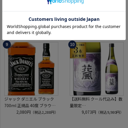
運がよければ 山崎18年/山崎
ソーヴィニヨン ブラン
12年/山崎の3本セットが入っ
[2024] or [2025] ヴィルボワ
ているかも！？ ウイスキー福
20,000円
750ml フランス ロワール 辛
1,780円
（税込22,000円）
（税込1,958円）
袋 2～6本組 限定200セット
口 白ワイン 浜運A
虎S ※必ずもらえるCP対象
(1P)
ジャック ダニエル ブラック
【送料無料 クール代込み】数
700ml 正規品 40度 ブラウン
量限定
フォーマン
2,080円
稲とアガベ 交酒 花風 -心拍-
9,073円
（税込2,288円）
（税込9,980円）
ウイスキー テネシー バーボン
KYOTO EDITION 720ml 3本
長S
こうしゅ はなかぜ craft sake