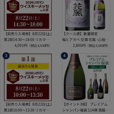
【前売り入場券】8月22日(土)
【クール便】数量限定
第2部14:30～18:00 リカマン
稲とアガベ 交酒 花風 -心拍-
ウイスキーメッセ in京都
4,091円
KYOTO EDITION 720ml こう
2,800円
（税込4,500円）
（税込3,080円）
2026 1枚
しゅ はなかぜ craft sake クラ
入場券となるeチケットは【8
フトサケ 秋田県 男鹿市
月上旬】にメールにて配信予
定
※代引き決済不可
【前売り入場券】8月22日(土)
【ポイント3倍】 プレミアム
第1部10:00～13:30 リカマン
シャンパン福袋 114弾 高級 シ