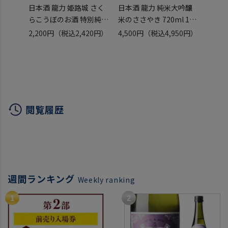
日本酒 龍力 姫路城 さく
日本酒 龍力 純米大吟釀
日本酒
らこうぼのお酒 特別純米
米のささやき 720ml 16
田錦8
酒 720ml 15度 兵庫 本田
度 兵庫 本田商店 姫路 山
720m
2,200円
（税込2,420円）
4,500円
（税込4,950円）
1,70
商店 姫路 兵庫県特Ａ地区
田錦 化粧箱入り 虎姫
店 姫
産 山田錦 100％使用 虎姫
閲覧履歴
週間ランキング
Weekly ranking