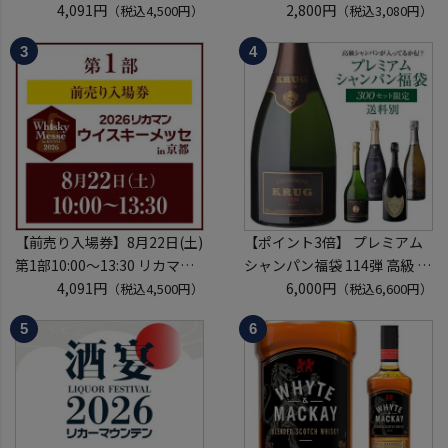
ウイスキーメッセ in京都
4,091円
KYOTO EDITION 720ml こう
2,800円
（税込4,500円）
（税込3,080円）
2026 1枚
しゅ はなかぜ craft sake クラ
入場券となるeチケットは【8
フトサケ 秋田県 男鹿市
月上旬】にメールにて配信予
定
※代引き決済不可
【前売り入場券】8月22日(土)
【ポイント3倍】 プレミアム
第1部10:00～13:30 リカマン
シャンパン福袋 114弾 高級 シ
ウイスキーメッセ in京都
4,091円
ャンパン を探せ トゥルベ ト
6,000円
（税込4,500円）
（税込6,600円）
2026 1枚
レゾール クリュッグ 2004 が
入場券となるeチケットは【8
入ってるかも!? 【先着300
月上旬】にメールにて配信予
本】 シャンパン シャンパーニ
定
ュ リカーマウンテン 福袋 WK
※代引き決済不可
くじ 【送