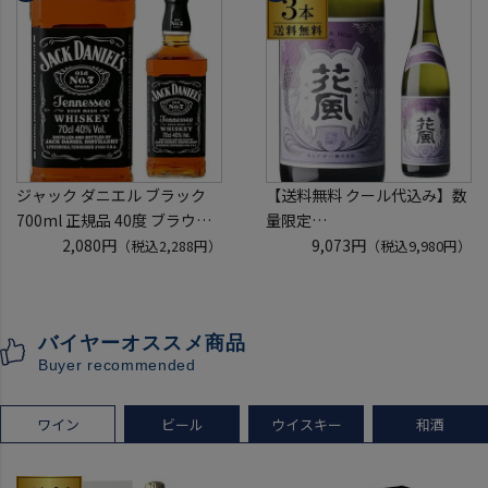
(1P)
ジャック ダニエル ブラック
【送料無料 クール代込み】数
700ml 正規品 40度 ブラウン
量限定
フォーマン
2,080円
稲とアガベ 交酒 花風 -心拍-
9,073円
（税込2,288円）
（税込9,980円）
ウイスキー テネシー バーボン
KYOTO EDITION 720ml 3本
長S
こうしゅ はなかぜ craft sake
クラフトサケ 秋田県 男鹿市
バイヤーオススメ商品
[クール配送]
Buyer recommended
ワイン
ビール
ウイスキー
和酒