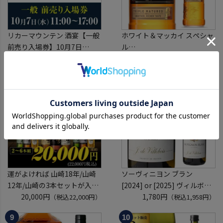
リカーマウンテン 酒宴【一般
ホワイト＆マッカイ スペシャ
前売り入場券】10月7日
ル
(水)11:00～17:00 2026
2,273円
40度 700ml
1,272円
（税込2,500円）
（税込1,399円）
ホテルグランヴィア京都 3階
スコッチ ウイスキー white &
「源氏の間」
mackay scotch whisky [長S]
入場券となるeチケットは【9
月下旬】にメールにて配信予
定
運がよければ 山崎18年/山崎
ソーヴィニヨン ブラン
12年/山崎の3本セットが入っ
[2024] or [2025] ヴィルボワ
ているかも！？ ウイスキー福
20,000円
750ml フランス ロワール 辛
1,780円
（税込22,000円）
（税込1,958円）
袋 2～6本組 限定200セット
口 白ワイン 浜運A
虎S ※必ずもらえるCP対象