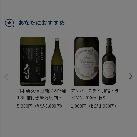
あなたにおすすめ
日本酒 久保田 純米大吟醸
アンバースデイ 指宿ドラ
日本酒
1.8L 箱付き 新潟県 朝日
イジン 700ml 長S
醸 72
酒造 一升瓶 長S
井酒造 清酒 
5,300円
（税込5,830円）
1,800円
（税込1,980円）
2,54
予約 2
送予