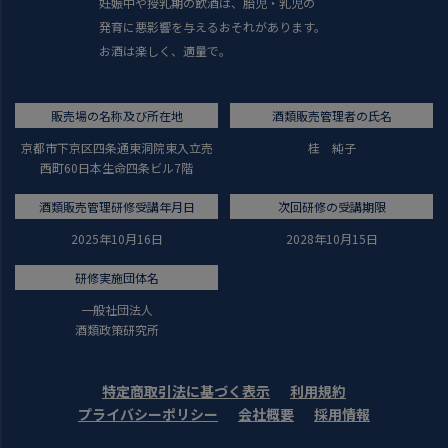
妊娠中や授乳期の飲酒は、胎児・乳児の
発育に悪影響を与えるおそれがあります。
お酒は楽しく、適量で。
販売場の名称及び所在地
酒類販売管理者の氏名
京都市下京区四条通東洞院東入立売
桂 純子
西町60日本生命四条ビル7階
酒類販売管理研修受講年月日
次回研修の受講期限
2025年10月16日
2028年10月15日
研修実施団体名
一般社団法人
酒類政策研究所
特定商取引法に基づく表示
利用規約
プライバシーポリシー
会社概要
採用情報