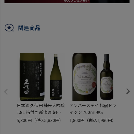
関連商品
日本酒 久保田 純米大吟醸
アンバースデイ 指宿ドラ
日本酒
1.8L 箱付き 新潟県 朝日
イジン 700ml 長S
醸 72
酒造 一升瓶 長S
井酒造 清酒 
5,300円
（税込5,830円）
1,800円
（税込1,980円）
2,54
予約 2
送予