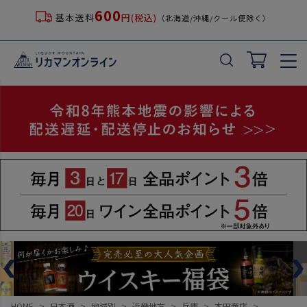
600
基本送料
円(税込)
（北海道/沖縄/クール便除く）
HOME
日本酒
地域別
近畿地方
兵庫
本田商店