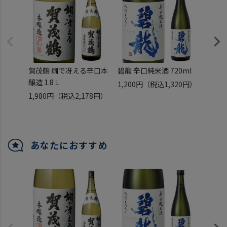
賀茂鶴 燗で冴える辛口本
碧龍 辛口純米酒 720ml
賀茂鶴 
醸造 1.8Ｌ
酒 清
1,200円
（税込1,320円）
1,980円
（税込2,178円）
2,95
あなたにおすすめ