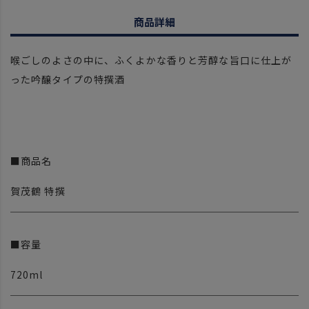
商品詳細
喉ごしのよさの中に、ふくよかな香りと芳醇な旨口に仕上が
った吟醸タイプの特撰酒
■商品名
賀茂鶴 特撰
■容量
720ml