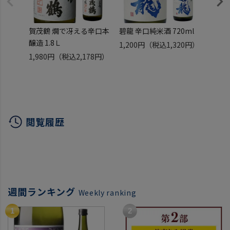
賀茂鶴 燗で冴える辛口本
碧龍 辛口純米酒 720ml
賀茂鶴 
醸造 1.8Ｌ
酒 清
1,200円
（税込1,320円）
1,980円
（税込2,178円）
2,95
閲覧履歴
週間ランキング
Weekly ranking