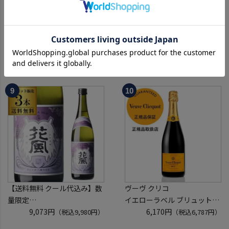
ソーヴィニヨン ブラン
ジャック ダニエル ブラック
[2024] or [2025] ヴィルボワ
700ml 正規品 40度 ブラウン
750ml フランス ロワール 辛
1,780円
フォーマン
2,080円
（税込1,958円）
（税込2,288円）
口 白ワイン 浜運A
ウイスキー テネシー バーボン
長S
【送料無料 クール代込み】数
ヴーヴ クリコ
量限定
イエローラベル ブリュット
稲とアガベ 交酒 花風 -心拍-
9,073円
750ml 正規品
6,170円
（税込9,980円）
（税込6,787円）
KYOTO EDITION 720ml 3本
ヴーヴクリコ ヴーヴ・クリコ