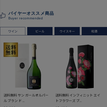
こうしゅ はなかぜ craft sake
ブーブクリコ
クラフトサケ 秋田県 男鹿市
シャンパーニュ シャンパン
バイヤーオススメ商品
[クール配送]
お一人様12本まで
Buyer recommended
プレゼント 記念日
ワイン
ビール
ウイスキー
和酒
送料無料 サン ガールオルパー
送料無料 インフィニット エイ
ル ブラン ド ...
トフラワーズ ブ...