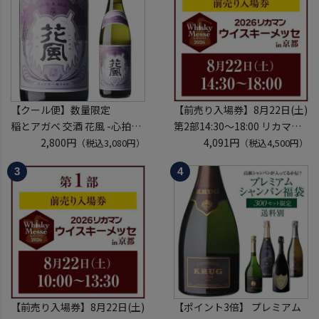
【クール便】数量限定
【前売り入場券】8月22日(土)
稲とアガベ 交酒 花風 -心拍-
第2部14:30～18:00 リカマン
KYOTO EDITION 720ml こう
2,800円
ウイスキーメッセ in京都
4,091円
（税込3,080円）
（税込4,500円）
しゅ はなかぜ craft sake クラ
2026 1枚
フトサケ 秋田県 男鹿市
入場券となるeチケットは【8
月中旬】にメールにて配信予
定
※代引き決済不可
【前売り入場券】8月22日(土)
【ポイント3倍】 プレミアム