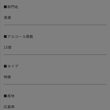
■部門名
清酒
■アルコール度数
15度
■タイプ
特撰
■産地
広島県