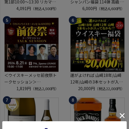
第1部10:00～13:30 リカマン
シャンパン福袋 114弾 高級 シ
ウイスキーメッセ in京都
4,091円
ャンパン を探せ トゥルベ ト
6,000円
（税込4,500円）
（税込6,600円）
2026 1枚
レゾール クリュッグ 2004 が
入場券となるeチケットは【8
入ってるかも!? 【先着300
月中旬】にメールにて配信予
本】 シャンパン シャンパーニ
定
ュ リカーマウンテン 福袋 WK
※代引き決済不可
くじ 【送
＜ウイスキーメッセ前夜祭ト
運がよければ 山崎18年/山崎
ークセッション＞
12年/山崎の3本セットが入っ
8月21日(金)15:00～17:00京都
1,819円
ているかも！？ ウイスキー福
20,000円
（税込2,000円）
（税込22,000円）
開催
袋 2～6本組 限定200セット
クレジットカード決済のみ
虎S ※必ずもらえるCP対象
(1P)