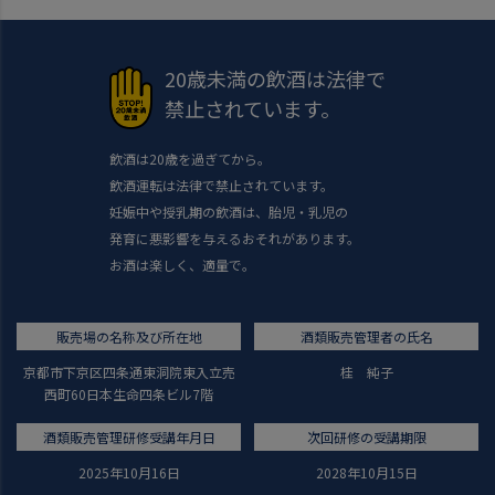
20歳未満の飲酒は法律で
禁止されています。
飲酒は20歳を過ぎてから。
飲酒運転は法律で禁止されています。
妊娠中や授乳期の飲酒は、胎児・乳児の
発育に悪影響を与えるおそれがあります。
お酒は楽しく、適量で。
販売場の名称及び所在地
酒類販売管理者の氏名
京都市下京区四条通東洞院東入立売
桂 純子
西町60日本生命四条ビル7階
酒類販売管理研修受講年月日
次回研修の受講期限
2025年10月16日
2028年10月15日