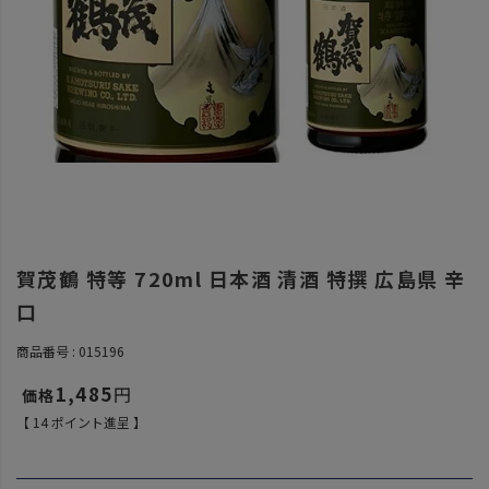
賀茂鶴 特等 720ml 日本酒 清酒 特撰 広島県 辛
口
商品番号
015196
1,485
【
14
ポイント進呈 】