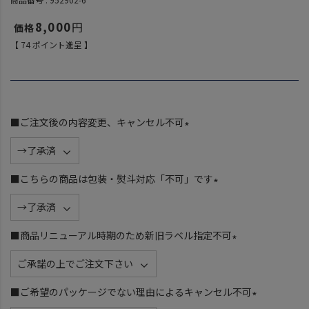
8,000
【
74
ポイント進呈 】
■ご注文後の内容変更、キャンセル不可
(
必
須
■こちらの商品は包装・熨斗対応「不可」です
)
(
必
須
■商品リニューアル時期のため新旧ラベル指定不可
)
(
必
須
■ご希望のパッケージでない理由によるキャンセル不可
)