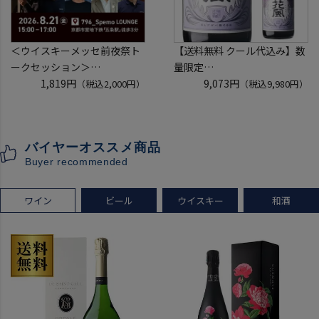
＜ウイスキーメッセ前夜祭ト
【送料無料 クール代込み】数
ークセッション＞
量限定
8月21日(金)15:00～17:00京都
1,819円
稲とアガベ 交酒 花風 -心拍-
9,073円
（税込2,000円）
（税込9,980円）
開催
KYOTO EDITION 720ml 3本
クレジットカード決済のみ
こうしゅ はなかぜ craft sake
クラフトサケ 秋田県 男鹿市
バイヤーオススメ商品
[クール配送]
Buyer recommended
ワイン
ビール
ウイスキー
和酒