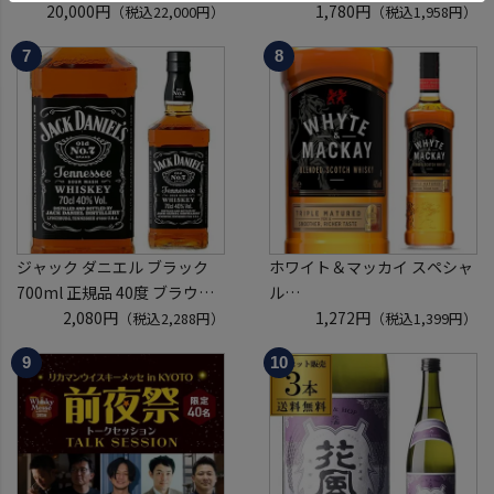
ているかも！？ ウイスキー福
20,000円
750ml フランス ロワール 辛
1,780円
（税込22,000円）
（税込1,958円）
袋 2～6本組 限定200セット
口 白ワイン 浜運A
虎S ※必ずもらえるCP対象
(1P)
ジャック ダニエル ブラック
ホワイト＆マッカイ スペシャ
700ml 正規品 40度 ブラウン
ル
フォーマン
2,080円
40度 700ml
1,272円
（税込2,288円）
（税込1,399円）
ウイスキー テネシー バーボン
スコッチ ウイスキー white &
長S
mackay scotch whisky [長S]