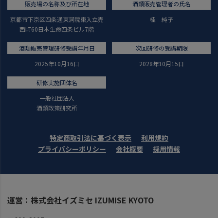
販売場の名称及び所在地
酒類販売管理者の氏名
京都市下京区四条通東洞院東入立売
桂 純子
西町60日本生命四条ビル7階
酒類販売管理研修受講年月日
次回研修の受講期限
2025年10月16日
2028年10月15日
研修実施団体名
一般社団法人
酒類政策研究所
特定商取引法に基づく表示
利用規約
プライバシーポリシー
会社概要
採用情報
運営：株式会社イズミセ IZUMISE KYOTO