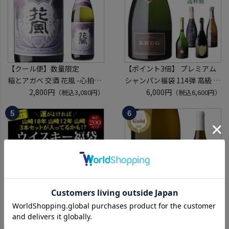
※代引き決済不可
※代引き決済不可
【クール便】数量限定
【ポイント3倍】 プレミアム
稲とアガベ 交酒 花風 -心拍-
シャンパン福袋 114弾 高級 シ
KYOTO EDITION 720ml こう
2,800円
ャンパン を探せ トゥルベ ト
6,000円
（税込3,080円）
（税込6,600円）
しゅ はなかぜ craft sake クラ
レゾール クリュッグ 2004 が
フトサケ 秋田県 男鹿市
入ってるかも!? 【先着300
本】 シャンパン シャンパーニ
ュ リカーマウンテン 福袋 WK
くじ 【送
運がよければ 山崎18年/山崎
ソーヴィニヨン ブラン
12年/山崎の3本セットが入っ
[2024] or [2025] ヴィルボワ