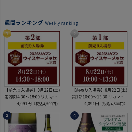
週間ランキング
Weekly ranking
【前売り入場券】8月22日(土)
【前売り入場券】8月22日(土)
第2部14:30～18:00 リカマン
第1部10:00～13:30 リカマン
ウイスキーメッセ in京都
4,091円
ウイスキーメッセ in京都
4,091円
（税込4,500円）
（税込4,500円）
2026 1枚
2026 1枚
入場券となるeチケットは【8
入場券となるeチケットは【8
月中旬】にメールにて配信予
月中旬】にメールにて配信予
定
定