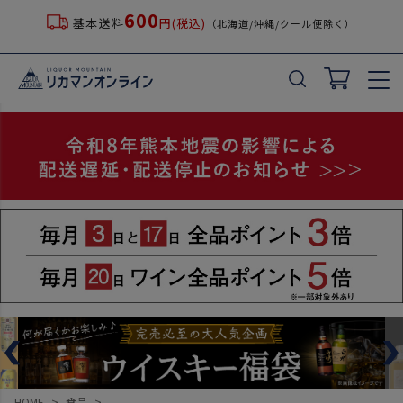
600
基本送料
円(税込)
（北海道/沖縄/クール便除く）
HOME
食品