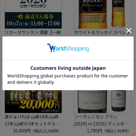
リカーマウンテン 酒宴【一般
ホワイト＆マッカイ スペシャ
前売り入場券】10月7日
ル
(水)11:00～17:00 2026
2,273円
40度 700ml
1,272円
（税込2,500円）
（税込1,399円）
ホテルグランヴィア京都 3階
スコッチ ウイスキー white &
「源氏の間」
mackay scotch whisky [長S]
入場券となるeチケットは【9
月下旬】にメールにて配信予
定
運がよければ 山崎18年/山崎
ソーヴィニヨン ブラン
12年/山崎の3本セットが入っ
[2024] or [2025] ヴィルボワ
ているかも！？ ウイスキー福
20,000円
750ml フランス ロワール 辛
1,780円
（税込22,000円）
（税込1,958円）