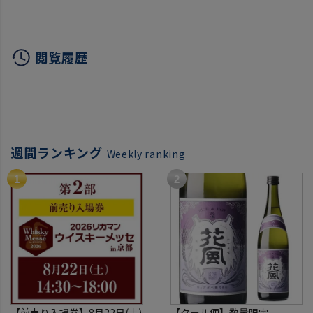
入ビール 海外ビール 長S
送料無料 飲み比べ 詰め合
本 20
わせ ギフト お酒 クラフ
トビール 輸入ビ
閲覧履歴
週間ランキング
Weekly ranking
【前売り入場券】8月22日(土)
【クール便】数量限定