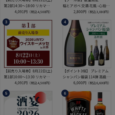
第2部14:30～18:00 リカマン
稲とアガベ 交酒 花風 -心拍-
ウイスキーメッセ in京都
4,091円
KYOTO EDITION 720ml こう
2,800円
（税込4,500円）
（税込3,080円）
2026 1枚
しゅ はなかぜ craft sake クラ
入場券となるeチケットは【8
フトサケ 秋田県 男鹿市
月上旬】にメールにて配信予
定
※代引き決済不可
【前売り入場券】8月22日(土)
【ポイント3倍】 プレミアム
第1部10:00～13:30 リカマン
シャンパン福袋 114弾 高級 シ
ウイスキーメッセ in京都
4,091円
ャンパン を探せ トゥルベ ト
6,000円
（税込4,500円）
（税込6,600円）
2026 1枚
レゾール クリュッグ 2004 が
入場券となるeチケットは【8
入ってるかも!? 【先着300
月上旬】にメールにて配信予
本】 シャンパン シャンパーニ
定
ュ リカーマウンテン 福袋 WK
※代引き決済不可
くじ 【送