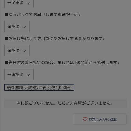
必
須
■ゆうパックでお届けします※選択不可
)
(
必
須
■お届け先により佐川急便でお届けする事があります
)
(
必
須
■先日付の着日指定の場合、早ければ1週間前から発送します
)
(
必
須
送料無料(北海道/沖縄 別途1,000円)
)
申し訳ございません。ただいま在庫がございません。
お気に入りに追加