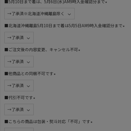
■5月10日まで着は、5月6日(水)AM9時入金確認分まで
(
必
須
■北海道沖縄離島5月10日まで着は5月5日AM9時入金確認分まで
)
(
必
須
■ご注文後の内容変更、キャンセル不可
)
(
必
須
■他商品との同梱不可です
)
(
必
須
■代引不可です
)
(
必
須
■こちらの商品は包装・熨斗対応「不可」です
)
(