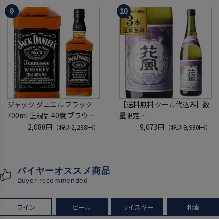
袋 2～6本組 限定200セット
口 白ワイン 浜運A
虎S ※必ずもらえるCP対象
(1P)
ジャック ダニエル ブラック
【送料無料 クール代込み】数
700ml 正規品 40度 ブラウン
量限定
フォーマン
2,080円
稲とアガベ 交酒 花風 -心拍-
9,073円
（税込2,288円）
（税込9,980円）
ウイスキー テネシー バーボン
KYOTO EDITION 720ml 3本
長S
こうしゅ はなかぜ craft sake
クラフトサケ 秋田県 男鹿市
バイヤーオススメ商品
[クール配送]
Buyer recommended
ワイン
ビール
ウイスキー
和酒