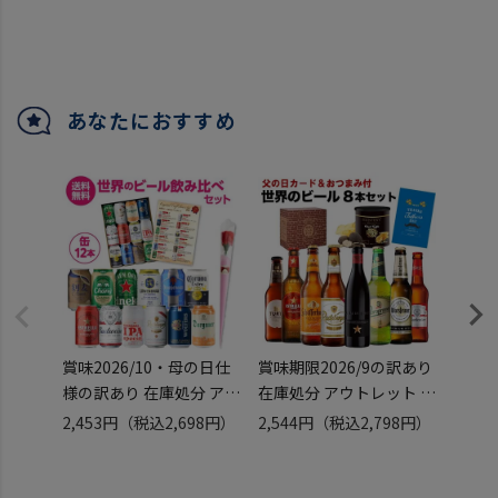
ビール12本セット ビール
&おつまみ付 世界のビー
ぼり 
ギフト 詰め合わせ 飲み比
ル8本セット 高級黒トリ
3種1
べ ギフト プレゼント 輸
ュフ風味ポテトチップス
350m
入ビール 海外ビール 長S
送料無料 飲み比べ 詰め合
本 20
わせ ギフト お酒 クラフ
あなたにおすすめ
トビール 輸入ビ
賞味2026/10・母の日仕
賞味期限2026/9の訳あり
父の日
様の訳あり 在庫処分 アウ
在庫処分 アウトレット 父
ギフト
トレット お花付 世界の缶
の日 ビール 父の日カード
K-IP
2,453円
（税込2,698円）
2,544円
（税込2,798円）
2,81
ビール12本セット ビール
&おつまみ付 世界のビー
ぼり 
ギフト 詰め合わせ 飲み比
ル8本セット 高級黒トリ
3種1
べ ギフト プレゼント 輸
ュフ風味ポテトチップス
350m