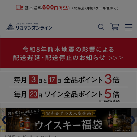
600
基本送料
円(税込)
（北海道/沖縄/クール便除く）
HOME
ビール
セット