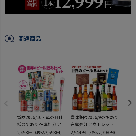
関連商品
賞味2026/10・母の日仕
賞味期限2026/9の訳あり
父の日
様の訳あり 在庫処分 アウ
在庫処分 アウトレット 父
ギフト
トレット お花付 世界の缶
の日 ビール 父の日カード
K-IP
2,453円
（税込2,698円）
2,544円
（税込2,798円）
2,81