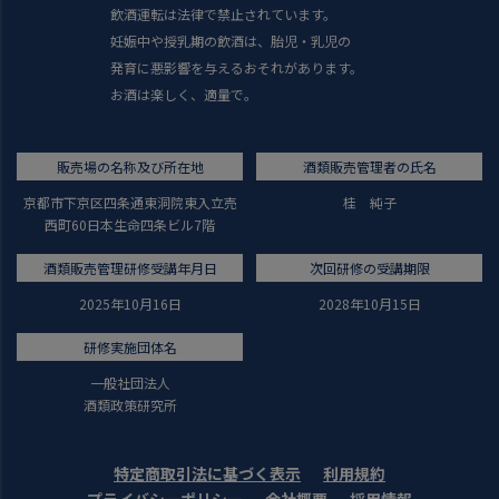
飲酒運転は法律で禁止されています。
妊娠中や授乳期の飲酒は、胎児・乳児の
発育に悪影響を与えるおそれがあります。
お酒は楽しく、適量で。
販売場の名称及び所在地
酒類販売管理者の氏名
京都市下京区四条通東洞院東入立売
桂 純子
西町60日本生命四条ビル7階
酒類販売管理研修受講年月日
次回研修の受講期限
2025年10月16日
2028年10月15日
研修実施団体名
一般社団法人
酒類政策研究所
特定商取引法に基づく表示
利用規約