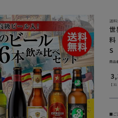
送料
世
料
S
商品
3
【
31
■ご