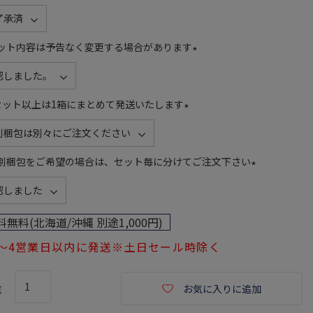
(
必
須
ット内容は予告なく変更する場合があります
)
(
必
須
セット以上は1箱にまとめて発送いたします
)
(
必
須
別梱包をご希望の場合は、セット毎に分けてご注文下さい
)
(
必
須
料無料(北海道/沖縄 別途1,000円)
)
1～4営業日以内に発送※土日セール時除く
お気に入りに追加