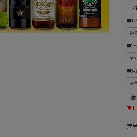
■セ
■2
■個
送
▼