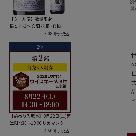
【クール便】数量限定
稲とアガベ 交酒 花風 -心拍-
KYOTO EDITION 720ml こうし
3,080円
(税込)
ゅ はなかぜ craft sake クラフト
2位
サケ 秋田県 男鹿市
【前売り入場券】8月22日(土)第
2部14:30～18:00 リカマンウイ
スキーメッセ in京都 2026 1枚
4,500円
(税込)