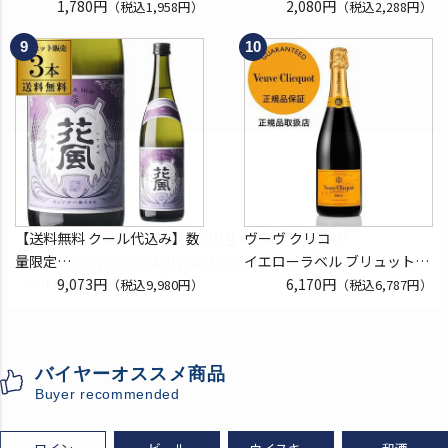
750ml フランス ロワール 辛
1,780円
フォーマン
2,080円
（税込1,958円）
（税込2,288円）
口 白ワイン 浜運A
ウイスキー テネシー バーボン
長S
【送料無料 クール代込み】数
ヴーヴ クリコ
量限定
イエローラベル ブリュット
稲とアガベ 交酒 花風 -心拍-
9,073円
750ml 正規品
6,170円
（税込9,980円）
（税込6,787円）
KYOTO EDITION 720ml 3本
ヴーヴクリコ ヴーヴ・クリコ
こうしゅ はなかぜ craft sake
ブーブクリコ
クラフトサケ 秋田県 男鹿市
シャンパーニュ シャンパン
バイヤーオススメ商品
[クール配送]
お一人様12本まで
Buyer recommended
プレゼント 記念日