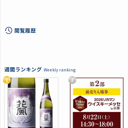
350ml 24本 ヴァイツェ
ン バイツェン 白ビール
クラフトビール 長浜浪漫
ビール ケース 送料無料
閲覧履歴
滋賀県 長濱 長S
週間ランキング
Weekly ranking