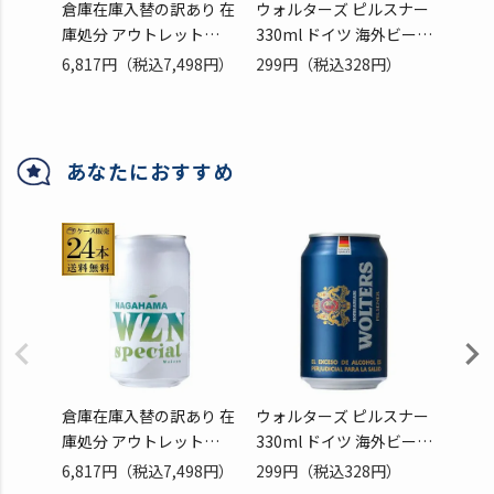
倉庫在庫入替の訳あり 在
ウォルターズ ピルスナー
サンミ
庫処分 アウトレット
330ml ドイツ 海外ビール
イト 3
9,980円→7,498円 長浜
プレミアム 長S
6,817円
（税込7,498円）
299円
（税込328円）
453円
WZN スペシャル缶
350ml 24本 ヴァイツェ
ン バイツェン 白ビール
クラフトビール 長浜浪漫
あなたにおすすめ
ビール ケース 送料無料
滋賀県 長濱 長S
倉庫在庫入替の訳あり 在
ウォルターズ ピルスナー
サンミ
庫処分 アウトレット
330ml ドイツ 海外ビール
イト 3
9,980円→7,498円 長浜
プレミアム 長S
6,817円
（税込7,498円）
299円
（税込328円）
453円
WZN スペシャル缶