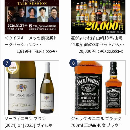
※代引き決済不可
くじ 【送
＜ウイスキーメッセ前夜祭ト
運がよければ 山崎18年/山崎
ークセッション＞
12年/山崎の3本セットが入っ
8月21日(金)15:00～17:00京都
1,819円
ているかも！？ ウイスキー福
20,000円
（税込2,000円）
（税込22,000円）
開催
袋 2～6本組 限定200セット
クレジットカード決済のみ
虎S ※必ずもらえるCP対象
(1P)
ソーヴィニヨン ブラン
ジャック ダニエル ブラック
[2024] or [2025] ヴィルボワ
700ml 正規品 40度 ブラウン