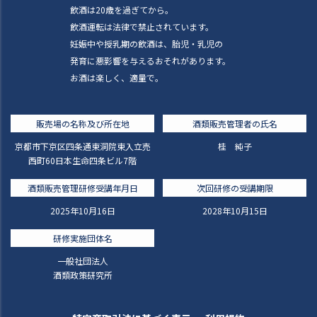
飲酒は20歳を過ぎてから。
飲酒運転は法律で禁止されています。
妊娠中や授乳期の飲酒は、胎児・乳児の
発育に悪影響を与えるおそれがあります。
お酒は楽しく、適量で。
販売場の名称及び所在地
酒類販売管理者の氏名
京都市下京区四条通東洞院東入立売
桂 純子
西町60日本生命四条ビル7階
酒類販売管理研修受講年月日
次回研修の受講期限
2025年10月16日
2028年10月15日
研修実施団体名
一般社団法人
酒類政策研究所