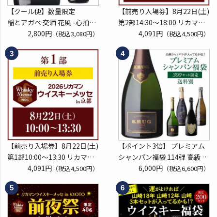
【クール便】数量限定
【前売り入場券】8月22日(土)
稲とアガベ 交酒 花風 -心拍-
第2部14:30～18:00 リカマン
KYOTO EDITION 720ml こう
2,800円
ウイスキーメッセ in京都
4,091円
（税込3,080円）
（税込4,500円）
しゅ はなかぜ craft sake クラ
2026 1枚
フトサケ 秋田県 男鹿市
入場券となるeチケットは【8
月中旬】にメールにて配信予
定
※代引き決済不可
【前売り入場券】8月22日(土)
【ポイント3倍】 プレミアム
第1部10:00～13:30 リカマン
シャンパン福袋 114弾 高級 シ
ウイスキーメッセ in京都
4,091円
ャンパン を探せ トゥルベ ト
6,000円
（税込4,500円）
（税込6,600円）
2026 1枚
レゾール クリュッグ 2004 が
入場券となるeチケットは【8
入ってるかも!? 【先着300
月中旬】にメールにて配信予
本】 シャンパン シャンパーニ
定
ュ リカーマウンテン 福袋 WK