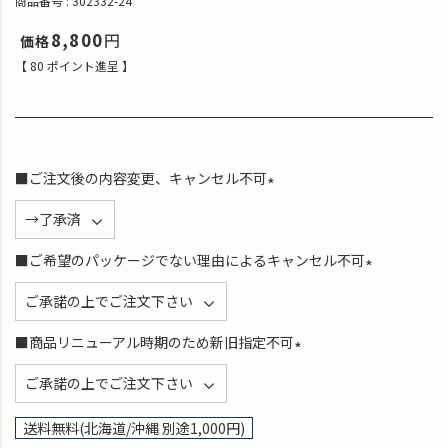
商品番号
302332-24
8,800
【
80
ポイント進呈 】
■ご注文後の内容変更、キャンセル不可
(
必
須
■ご希望のパッケージでない理由によるキャンセル不可
)
(
必
須
■商品リニューアル時期のため新旧指定不可
)
(
必
須
送料無料(北海道/沖縄 別途1,000円)
)