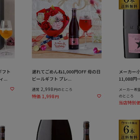
ギフト
遅れてごめんね1,000円OFF 母の日
メーカー
...
ビールギフト プレ...
11,088円→9
2,998
通常
のところ
メーカー希
特価
1,998
のところ
当店特別