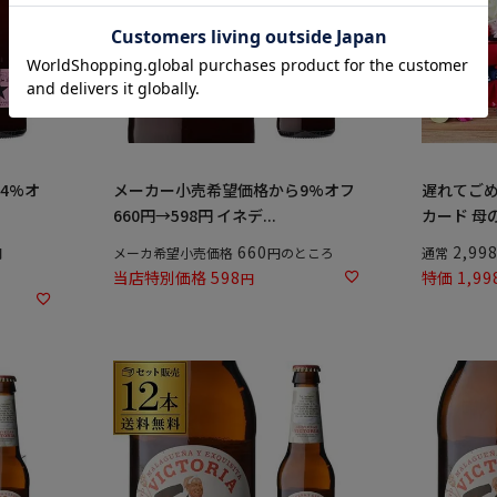
4%オ
メーカー小売希望価格から9%オフ
遅れてごめん
660円→598円 イネデ...
カード 母の
660
2,99
メーカ希望小売価格
のところ
通常
当店特別価格
598
特価
1,99