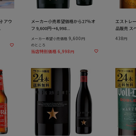
分 アウ
メーカー小売希望価格から27％オ
エストレージ
.
フ 9,600円→6,998...
品販売 スペ
9,600
438
メーカー希望小売価格
のところ
当店特別価格
6,998