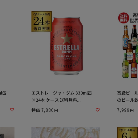
l缶
エストレージャ・ダム 330ml缶
高級ビー
×24本 ケース 送料無料...
のビール飲
特価
7,880
7,999