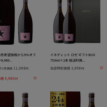
小売希望価格から9%オフ
イネディット ロゼ ギフトBOX
,980...
750ml×2本 瓶送料無...
11,088
当店特別価格
3,898
望小売価格
価格
9,980