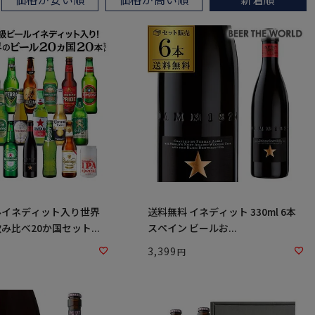
ルイネディット入り世界
送料無料 イネディット 330ml 6本
み比べ20か国セット...
スペイン ビールお...
3,399