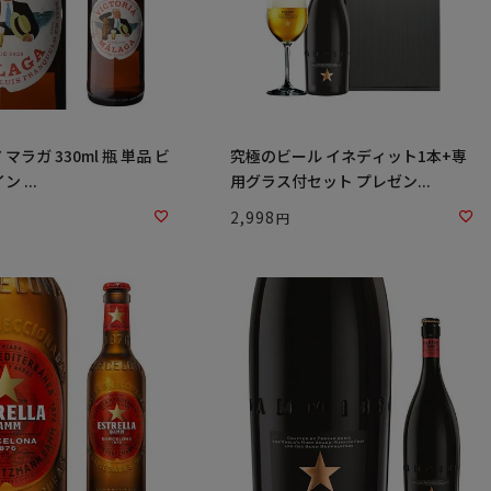
マラガ 330ml 瓶 単品 ビ
究極のビール イネディット1本+専
 ...
用グラス付セット プレゼン...
2,998