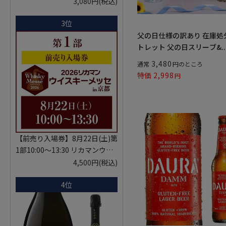
KYOTO EDITION 720ml こうし
3,080円
(税込)
ゅ はなかぜ craft sake クラフト
3位
サケ 秋田県 男鹿市
父の日仕様の訳あり 在庫処
トレット 父の日スリーブ&..
3,480
通常
のところ
特価
2,998
【前売り入場券】8月22日(土)第
1部10:00～13:30 リカマンウイ
スキーメッセ in京都 2026 1枚
4,500円
(税込)
入場券となるeチケットは【8月
4位
中旬】にメールにて配信予定
※代引き決済不可