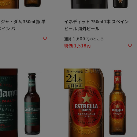
ャ・ダム 330ml 瓶 単
イネディット 750ml 1本 スペイン
イン バ...
ビール 海外ビール...
1,600
通常
のところ
特価
1,518