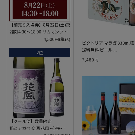
【前売り入場券】8月22日(土)第
2部14:30～18:00 リカマンウイ
スキーメッセ in京都 2026 1枚
4,500円
(税込)
ビクトリア マラガ 330ml瓶
入場券となるeチケットは【8月
送料無料 ビール ...
2位
中旬】にメールにて配信予定
※代引き決済不可
7,480
【クール便】数量限定
稲とアガベ 交酒 花風 -心拍-