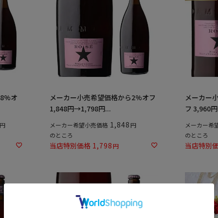
8%オ
メーカー小売希望価格から2%オフ
メーカー小
1,848円→1,798円...
フ 3,960円
1,848
メーカー希望小売価格
メーカー希
のところ
のところ
当店特別価格
1,798
当店特別