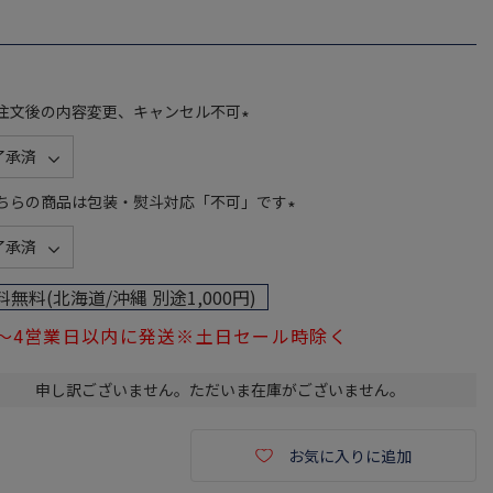
注文後の内容変更、キャンセル不可
(
必
須
ちらの商品は包装・熨斗対応「不可」です
)
(
必
須
料無料(北海道/沖縄 別途1,000円)
)
1～4営業日以内に発送※土日セール時除く
申し訳ございません。ただいま在庫がございません。
お気に入りに追加