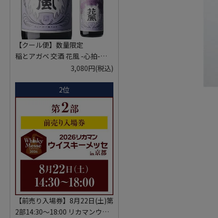
【クール便】数量限定
稲とアガベ 交酒 花風 -心拍-
KYOTO EDITION 720ml こうし
3,080円
(税込)
ゅ はなかぜ craft sake クラフト
2位
サケ 秋田県 男鹿市
【前売り入場券】8月22日(土)第
2部14:30～18:00 リカマンウイ