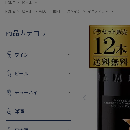
HOME
ビール
HOME
ビール
輸入
国別
スペイン
イネディット
商品カテゴリ
ワイン
ビール
チューハイ
洋酒