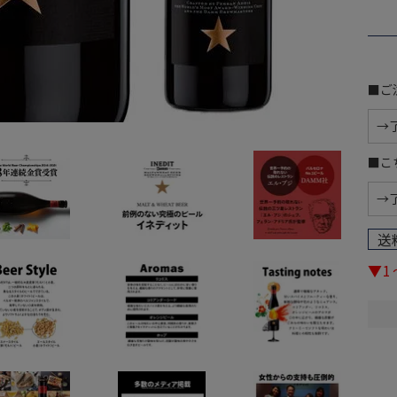
■ご
■こ
送
▼