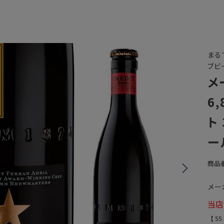
まる
ブビ
メ
6
ト
ー
商品
メー
当店
【
55