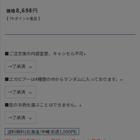
8,698
【
79
ポイント進呈 】
■ご注文後の内容変更、キャンセル不可
(
必
須
■エガビアーは4種類の中からランダムに入っております。
)
(
必
須
■缶のお色を選ぶことはできません。
)
(
必
須
送料無料(北海道/沖縄 別途1,000円)
)