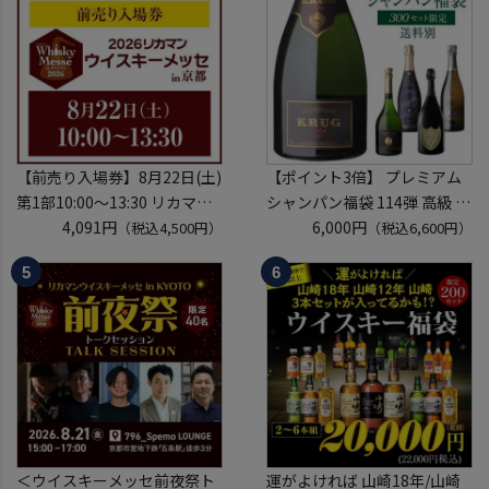
定
※代引き決済不可
【前売り入場券】8月22日(土)
【ポイント3倍】 プレミアム
第1部10:00～13:30 リカマン
シャンパン福袋 114弾 高級 シ
ウイスキーメッセ in京都
4,091円
ャンパン を探せ トゥルベ ト
6,000円
（税込4,500円）
（税込6,600円）
2026 1枚
レゾール クリュッグ 2004 が
入場券となるeチケットは【8
入ってるかも!? 【先着300
月中旬】にメールにて配信予
本】 シャンパン シャンパーニ
定
ュ リカーマウンテン 福袋 WK
※代引き決済不可
くじ 【送
＜ウイスキーメッセ前夜祭ト
運がよければ 山崎18年/山崎