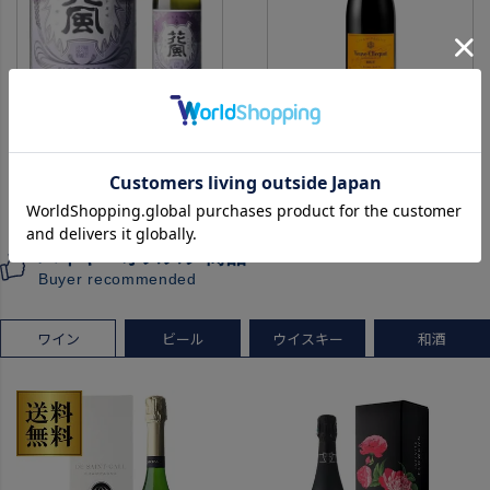
【送料無料 クール代込み】数
ヴーヴ クリコ
量限定
イエローラベル ブリュット
稲とアガベ 交酒 花風 -心拍-
9,073円
750ml 正規品
6,170円
（税込9,980円）
（税込6,787円）
KYOTO EDITION 720ml 3本
ヴーヴクリコ ヴーヴ・クリコ
こうしゅ はなかぜ craft sake
ブーブクリコ
クラフトサケ 秋田県 男鹿市
シャンパーニュ シャンパン
バイヤーオススメ商品
[クール配送]
お一人様12本まで
Buyer recommended
プレゼント 記念日
ワイン
ビール
ウイスキー
和酒