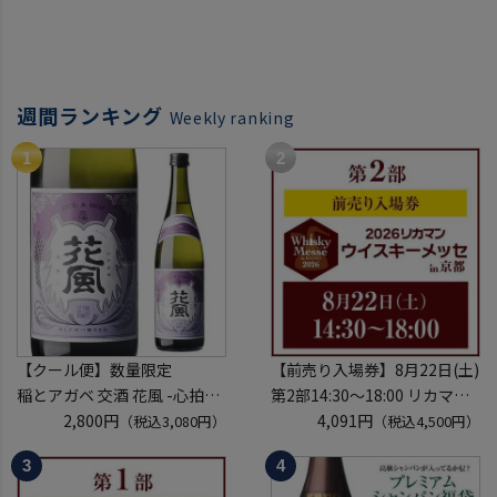
週間ランキング
Weekly ranking
【クール便】数量限定
【前売り入場券】8月22日(土)
稲とアガベ 交酒 花風 -心拍-
第2部14:30～18:00 リカマン
KYOTO EDITION 720ml こう
2,800円
ウイスキーメッセ in京都
4,091円
（税込3,080円）
（税込4,500円）
しゅ はなかぜ craft sake クラ
2026 1枚
フトサケ 秋田県 男鹿市
入場券となるeチケットは【8
月中旬】にメールにて配信予