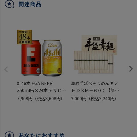
関連商品
計48本 EGA BEER
島原手延べそうめんギフ
EC市
350ml缶×24本 アサヒ
ト ＤＫＭ－６０Ｃ【簡易
48本 
クリアアサヒ 350ml缶
包装】【持参包装可】
缶×2
7,908円
（税込8,698円）
3,000円
（税込3,240円）
9,99
×24本 送料無料 アサヒ
【常温】【全国送料無
ドライ
（税込
エガビアー 江頭2:50 国産
料】【夏ギフト】【お中
送料無
ビール ビールセット エガ
元】【御中元】【発送は
ー 江
ビール エガフェス エガち
8~10日前後】
ビール
ゃんねる 長S
エガフ
あなたにおすすめ