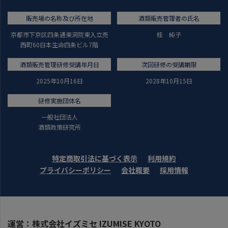
販売場の名称及び所在地
酒類販売管理者の氏名
京都市下京区四条通東洞院東入立売
桂 純子
西町60日本生命四条ビル7階
酒類販売管理研修受講年月日
次回研修の受講期限
2025年10月16日
2028年10月15日
研修実施団体名
一般社団法人
酒類政策研究所
特定商取引法に基づく表示
利用規約
プライバシーポリシー
会社概要
採用情報
運営：株式会社イズミセ IZUMISE KYOTO