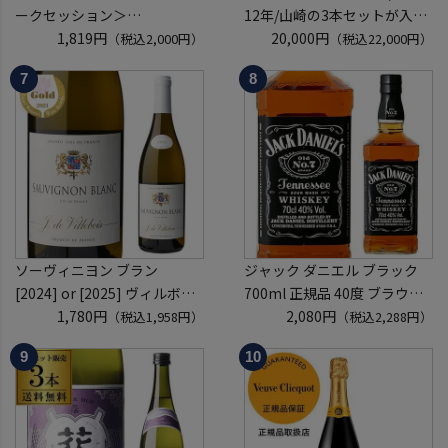
ークセッション＞
12年/山崎の3本セットが入っ
8月21日(金)15:00～17:00京都
1,819円
ているかも！？ ウイスキー福
20,000円
（税込2,000円）
（税込22,000円）
開催
袋 2～6本組 限定200セット
クレジットカード決済のみ
虎S ※必ずもらえるCP対象
(1P)
ソーヴィニヨン ブラン
ジャック ダニエル ブラック
[2024] or [2025] ヴィルボワ
700ml 正規品 40度 ブラウン
750ml フランス ロワール 辛
1,780円
フォーマン
2,080円
（税込1,958円）
（税込2,288円）
口 白ワイン 浜運A
ウイスキー テネシー バーボン
長S