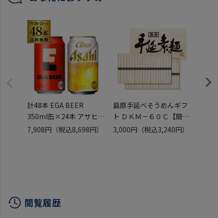
る 長S
計48本 EGA BEER
島原手延べそうめんギフ
EC市
350ml缶×24本 アサヒ
ト ＤＫＭ－６０Ｃ【簡易
48本 
クリアアサヒ 350ml缶
包装】【持参包装可】
缶×2
7,908円
（税込8,698円）
3,000円
（税込3,240円）
9,99
×24本 送料無料 アサヒ
【常温】【全国送料無
ドライ
（税込
エガビアー 江頭2:50 国産
料】【夏ギフト】【お中
送料無
ビール ビールセット エガ
元】【御中元】【発送は
ー 江
ビール エガフェス エガち
8~10日前後】
ビール
ゃんねる 長S
エガフ
る 長S
閲覧履歴