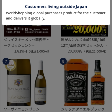
定
タル ドンペリP2 NPU 2008
※代引き決済不可
VT リカーマウ
＜ウイスキーメッセ前夜祭ト
運がよければ 山崎18年/山崎
ークセッション＞
12年/山崎の3本セットが入っ
8月21日(金)15:00～17:00京都
1,819円
ているかも！？ ウイスキー福
20,000円
（税込2,000円）
（税込22,000円）
開催
袋 2～6本組 限定200セット
クレジットカード決済のみ
虎S ※必ずもらえるCP対象
(1P)
ソーヴィニヨン ブラン
ジャック ダニエル ブラック