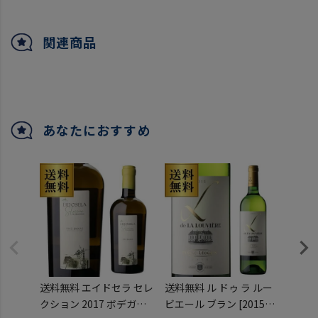
関連商品
あなたにおすすめ
送料無料 エイドセラ セレ
送料無料 ル ドゥ ラ ルー
シャト
クション 2017 ボデガス
ビエール ブラン [2015]
ェール