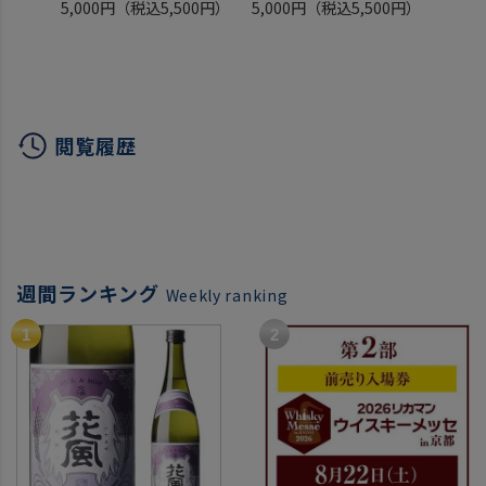
エイドセラ 750ml
シャトー ラ ルーヴィエー
[2014
5,000円
（税込5,500円）
5,000円
（税込5,500円）
4,98
スペイン リアス バイシャ
ル 750ml
フラン
ス 辛口 白ワイン 浜運
フランス ボルドー ペサッ
ート 
ク オレオニャン セカンド
ワイン
ソーヴィニヨン ブラン ア
ンドレ リュルトン 白ワイ
閲覧履歴
ン 浜運A 最強配送
週間ランキング
Weekly ranking