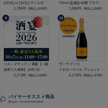
[2024] or [2025] ヴィルボワ
700ml 正規品 40度 ブラウン
750ml フランス ロワール 辛
1,780円
フォーマン
2,080円
（税込1,958円）
（税込2,288円）
口 白ワイン 浜運A
ウイスキー テネシー バーボン
長S
リカーマウンテン 酒宴【一般
ヴーヴ クリコ
前売り入場券】10月7日
イエローラベル ブリュット
(水)11:00～17:00 2026
2,273円
750ml 正規品
6,170円
（税込2,500円）
（税込6,787円）
ホテルグランヴィア京都 3階
ヴーヴクリコ ヴーヴ・クリコ
「源氏の間」
ブーブクリコ
入場券となるeチケットは【9
シャンパーニュ シャンパン
バイヤーオススメ商品
月下旬】にメールにて配信予
お一人様12本まで
Buyer recommended
定
プレゼント 記念日