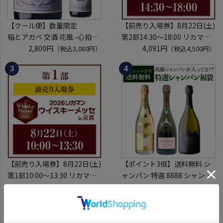
【クール便】数量限定
【前売り入場券】8月22日(土)
稲とアガベ 交酒 花風 -心拍-
第2部14:30～18:00 リカマン
KYOTO EDITION 720ml こう
2,800円
ウイスキーメッセ in京都
4,091円
（税込3,080円）
（税込4,500円）
しゅ はなかぜ craft sake クラ
2026 1枚
フトサケ 秋田県 男鹿市
入場券となるeチケットは【8
月中旬】にメールにて配信予
定
※代引き決済不可
【前売り入場券】8月22日(土)
【ポイント3倍】送料無料 シ
第1部10:00～13:30 リカマン
ャンパン 特選 8888 シャンパ
ウイスキーメッセ in京都
4,091円
ン福袋 第29弾 高級シャンパ
8,080円
（税込4,500円）
（税込8,888円）
2026 1枚
ン を探せ！ 超レアシャンパン
入場券となるeチケットは【8
が入ってるかも!?【限定300セ
月中旬】にメールにて配信予
ット】 シャンパーニュ クリス