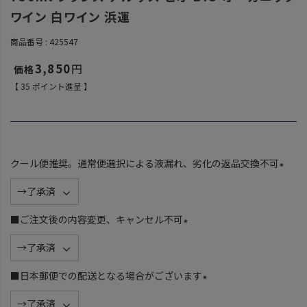
ワイン 白ワイン 浜運
商品番号
425547
3,850
【
35
ポイント進呈 】
クール便推奨。通常便選択による液漏れ、劣化の返品交換不可
(
必
須
■ご注文後の内容変更、キャンセル不可
)
(
必
須
■日本郵便での配送となる場合がございます
)
(