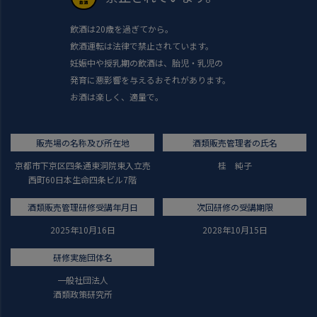
飲酒は20歳を過ぎてから。
飲酒運転は法律で禁止されています。
妊娠中や授乳期の飲酒は、胎児・乳児の
発育に悪影響を与えるおそれがあります。
お酒は楽しく、適量で。
販売場の名称及び所在地
酒類販売管理者の氏名
京都市下京区四条通東洞院東入立売
桂 純子
西町60日本生命四条ビル7階
酒類販売管理研修受講年月日
次回研修の受講期限
2025年10月16日
2028年10月15日
研修実施団体名
一般社団法人
酒類政策研究所