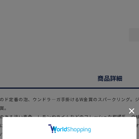
商品詳細
のド定番の泡、ウンドラ―ガ手掛けるW金賞のスパークリング。
賞。
のある淡い麦色。レモンやライムなどのフレッシュな柑橘系、白
にレモンやライムなどのフレッシュな酸味がバランス良く感じら
パークリングワインです。