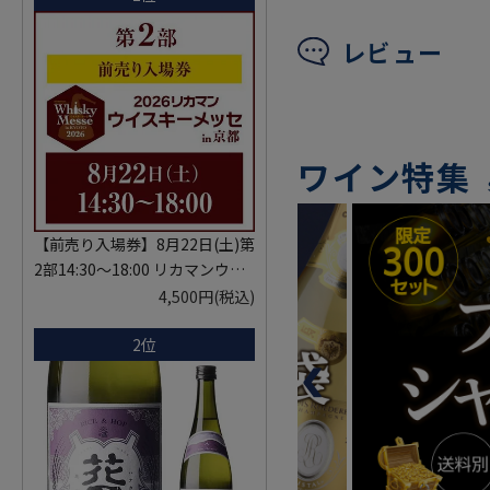
レビュー
ワイン特集
【前売り入場券】8月22日(土)第
2部14:30～18:00 リカマンウイ
スキーメッセ in京都 2026 1枚
4,500円
(税込)
入場券となるeチケットは【8月
2位
中旬】にメールにて配信予定
※代引き決済不可