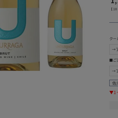
1
【
10
クー
■ご
佐
▼