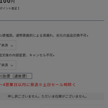
,100
ポイント進呈 】
ル便推奨。通常便選択による液漏れ、劣化の返品交換不可
(
必
須
注文後の内容変更、キャンセル不可
)
(
必
須
川急便（通常便）
)
1～4営業日以内に発送※土日セール時除く
申し訳ございません。ただいま在庫がございません。