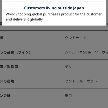
表記
U by Undurraga Sparkl
者
ウンドラーガ
うの品種（ワイン）
シャルドネ50%、ソーヴ
国／製造国
チリ
ンの産地
セントラル・ヴァレー
ンの味
辛口