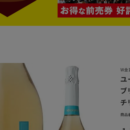
W金
ユ
ブ
チ
商品