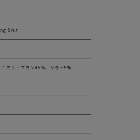
ing Brut
ィニヨン・ブラン45%、シラー5%