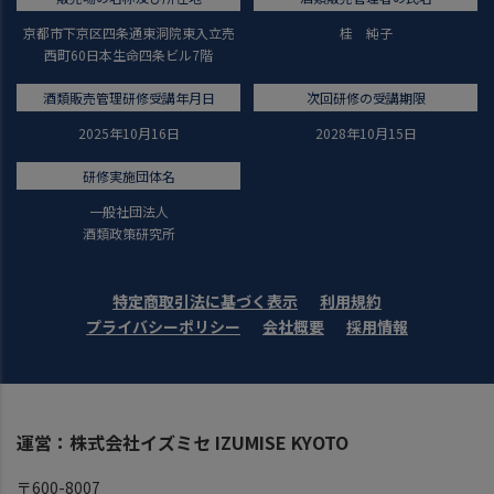
京都市下京区四条通東洞院東入立売
桂 純子
西町60日本生命四条ビル7階
酒類販売管理研修受講年月日
次回研修の受講期限
2025年10月16日
2028年10月15日
研修実施団体名
一般社団法人
酒類政策研究所
特定商取引法に基づく表示
利用規約
プライバシーポリシー
会社概要
採用情報
運営：株式会社イズミセ IZUMISE KYOTO
〒600-8007