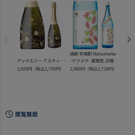
焼酎 芋焼酎 Natsumeku
焼酎 
アックエジー アスティ ス
-ナツメク- 夏限定 20度
タッ
プマンテ
1800ml 鹿児島県 原口酒
元祖プ
2,500円
（税込2,750円）
2,480円
（税込2,728円）
11,5
クヴァージュ 750ml
造
美入
（税込
イタリア ピエモンテ 甘口
いも焼酎 夏 夏焼酎 玉茜
芋焼酎
モスカートビアンコ 低ア
タマアカネ ロック 炭酸割
ト 18
ルコール 7% スパークリ
り黄麹
ングワイン 浜運
閲覧履歴