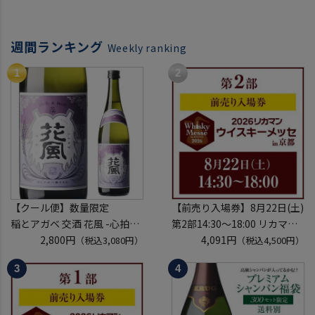
週間ランキング
Weekly ranking
【クール便】数量限定
【前売り入場券】8月22日(土)
稲とアガベ 交酒 花風 -心拍-
第2部14:30～18:00 リカマン
KYOTO EDITION 720ml こう
2,800円
ウイスキーメッセ in京都
4,091円
（税込3,080円）
（税込4,500円）
しゅ はなかぜ craft sake クラ
2026 1枚
フトサケ 秋田県 男鹿市
入場券となるeチケットは【8
月中旬】にメールにて配信予
定