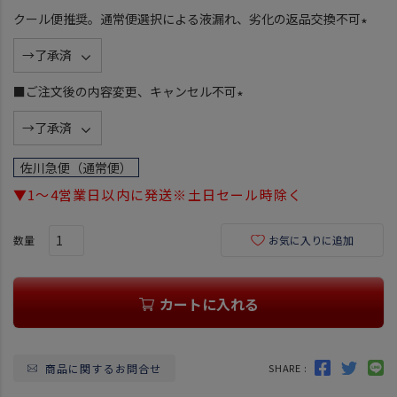
クール便推奨。通常便選択による液漏れ、劣化の返品交換不可
(
必
須
■ご注文後の内容変更、キャンセル不可
)
(
必
須
佐川急便（通常便）
)
▼1～4営業日以内に発送※土日セール時除く
お気に入りに追加
カートに入れる
商品に関するお問合せ
SHARE :