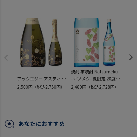
焼酎 芋焼酎 Natsumeku
焼酎 
アックエジー アスティ ス
-ナツメク- 夏限定 20度
タッ
プマンテ
1800ml 鹿児島県 原口酒
元祖プ
2,500円
（税込2,750円）
2,480円
（税込2,728円）
11,5
クヴァージュ 750ml
造
美入
（税込
イタリア ピエモンテ 甘口
いも焼酎 夏 夏焼酎 玉茜
芋焼酎
モスカートビアンコ 低ア
タマアカネ ロック 炭酸割
ト 18
ルコール 7% スパークリ
り黄麹
ングワイン 浜運
あなたにおすすめ