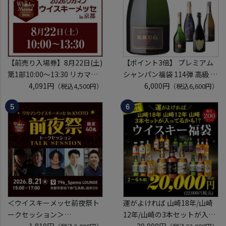
※代引き決済不可
【前売り入場券】8月22日(土)
【ポイント3倍】 プレミアム
第1部10:00～13:30 リカマン
シャンパン福袋 114弾 高級 シ
ウイスキーメッセ in京都
4,091円
ャンパン を探せ トゥルベ ト
6,000円
（税込4,500円）
（税込6,600円）
2026 1枚
レゾール クリュッグ 2004 が
入場券となるeチケットは【8
入ってるかも!? 【先着300
月中旬】にメールにて配信予
本】 シャンパン シャンパーニ
定
ュ リカーマウンテン 福袋 WK
※代引き決済不可
くじ 【送
＜ウイスキーメッセ前夜祭ト
運がよければ 山崎18年/山崎
ークセッション＞
12年/山崎の3本セットが入っ
8月21日(金)15:00～17:00京都
1,819円
ているかも！？ ウイスキー福
20,000円