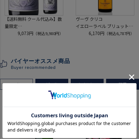
【送料無料 クール代込み】数
ヴーヴ クリコ
量限定
イエローラベル ブリュット
稲とアガベ 交酒 花風 -心拍-
9,073円
750ml 正規品
6,170円
（税込9,980円）
（税込6,787円）
KYOTO EDITION 720ml 3本
ヴーヴクリコ ヴーヴ・クリコ
こうしゅ はなかぜ craft sake
ブーブクリコ
クラフトサケ 秋田県 男鹿市
シャンパーニュ シャンパン
バイヤーオススメ商品
[クール配送]
お一人様12本まで
Buyer recommended
プレゼント 記念日
ワイン
ビール
ウイスキー
和酒