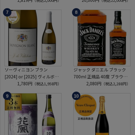
（税込2,000円）
（税込22,000円）
開催
袋 2～6本組 限定200セット
クレジットカード決済のみ
虎S ※必ずもらえるCP対象
(1P)
ソーヴィニヨン ブラン
ジャック ダニエル ブラック
[2024] or [2025] ヴィルボワ
700ml 正規品 40度 ブラウン
750ml フランス ロワール 辛
1,780円
フォーマン
2,080円
（税込1,958円）
（税込2,288円）
口 白ワイン 浜運A
ウイスキー テネシー バーボン
長S