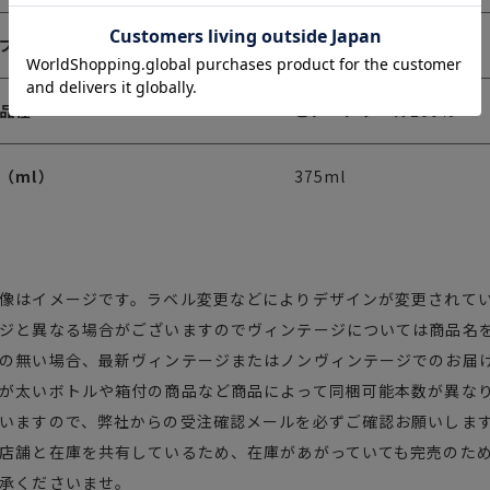
プ
ロゼ・辛口発泡
品種
ピノ・ノワール100％
（ml）
375ml
像はイメージです。ラベル変更などによりデザインが変更されて
ジと異なる場合がございますのでヴィンテージについては商品名
の無い場合、最新ヴィンテージまたはノンヴィンテージでのお届
が太いボトルや箱付の商品など商品によって同梱可能本数が異な
いますので、弊社からの受注確認メールを必ずご確認お願いしま
店舗と在庫を共有しているため、在庫があがっていても完売のため
承くださいませ。