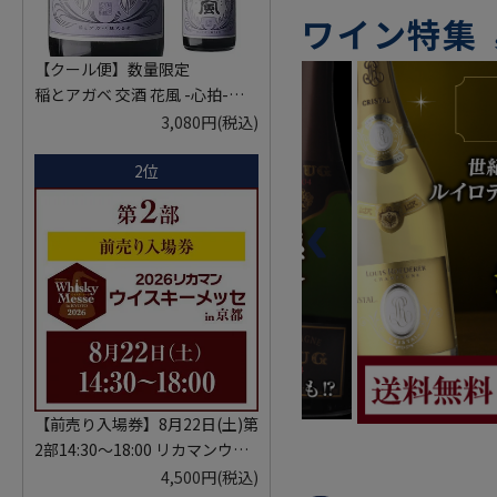
ワイン特集
【クール便】数量限定
稲とアガベ 交酒 花風 -心拍-
KYOTO EDITION 720ml こうし
3,080円
(税込)
ゅ はなかぜ craft sake クラフト
2位
サケ 秋田県 男鹿市
【前売り入場券】8月22日(土)第
2部14:30～18:00 リカマンウイ
スキーメッセ in京都 2026 1枚
4,500円
(税込)