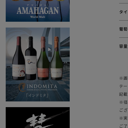
タイ
葡萄
容量
※画
テー
記載
※径
ござ
※実
ご了