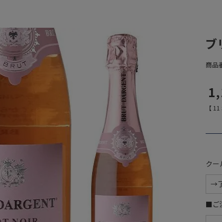
ブ
商品
1
【
11
クー
■ご