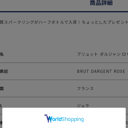
商品詳細
質スパークリングがハーフボトルで入荷！ちょっとしたプレゼン
名
ブリュット ダルジャン ロ
表記
BRUT DARGENT ROSE
国
フランス
1
ジュラ
者
グランシェ・ド・フラン