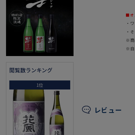
■オ
・ワ
・そ
※商
※自
閲覧数ランキング
1位
レビュー