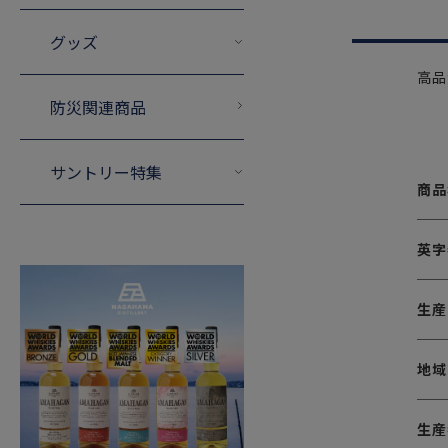
グッズ
高品
防災関連商品
サントリー特集
商品
英字
生産
地域
生産