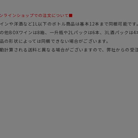
ンラインショップでの注文について■
インや洋酒など1L以下のボトル商品は基本12本まで同梱可能です
の他BOXワインは8箱、一升瓶や2Lパックは6本、3L酒パックは
品の形状によっては同梱できない場合がございます。
動計算される送料と異なる場合がございますので、弊社からの受