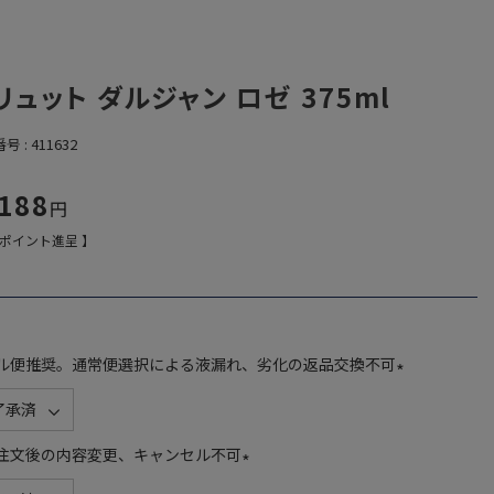
リュット ダルジャン ロゼ 375ml
番号
411632
,188
ポイント進呈 】
ル便推奨。通常便選択による液漏れ、劣化の返品交換不可
(
必
須
注文後の内容変更、キャンセル不可
)
(