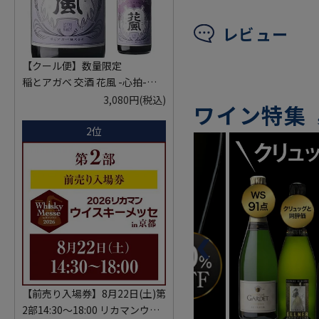
レビュー
【クール便】数量限定
稲とアガベ 交酒 花風 -心拍-
KYOTO EDITION 720ml こうし
3,080円
(税込)
ワイン特集
ゅ はなかぜ craft sake クラフト
2位
サケ 秋田県 男鹿市
【前売り入場券】8月22日(土)第
2部14:30～18:00 リカマンウイ