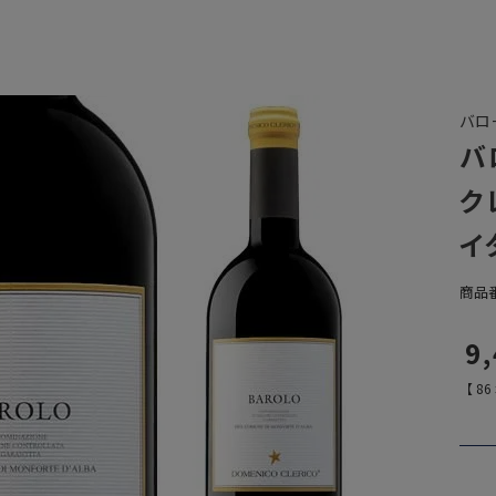
バロ
バ
ク
イ
商品
9
【
86