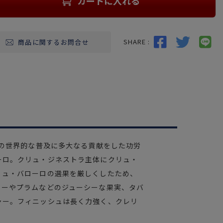
カートに入れる
SHARE :
商品に関するお問合せ
ロの世界的な普及に多大なる貢献をした功労
ーロ。クリュ・ジネストラ主体にクリュ・
リュ・バローロの選果を厳しくしたため、
リーやプラムなどのジューシーな果実、タバ
ャー。フィニッシュは長く力強く、クレリ