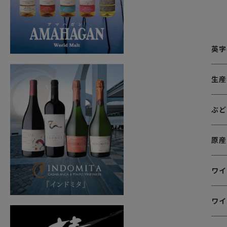
英字
生産
ぶど
原産
ワイ
ワイ