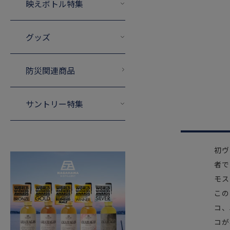
映えボトル特集
グッズ
防災関連商品
サントリー特集
初ヴ
者で
モス
この
コ、
コが