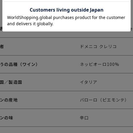
表記
Barolo Monforte Domen
者
ドメニコ クレリコ
うの品種（ワイン）
ネッビオーロ100%
国／製造国
イタリア
ンの産地
バローロ（ピエモンテ）
ンの味
辛口