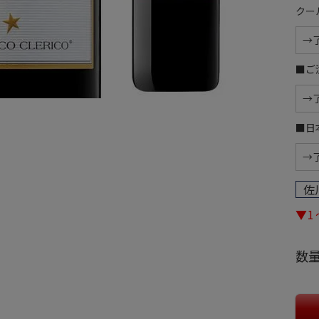
クー
■ご
■日
佐
▼1