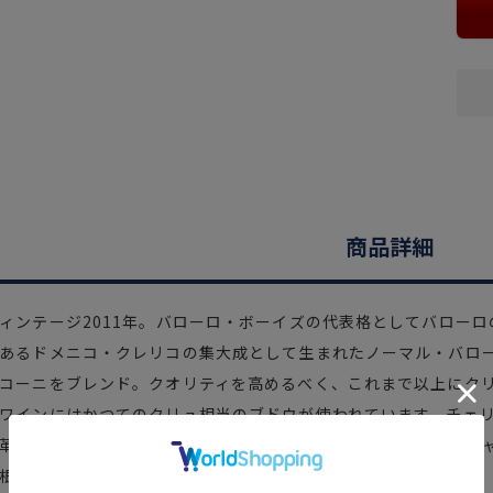
商品詳細
ィンテージ2011年。バローロ・ボーイズの代表格としてバロー
あるドメニコ・クレリコの集大成として生まれたノーマル・バロ
コーニをブレンド。クオリティを高めるべく、これまで以上にク
ワインにはかつてのクリュ相当のブドウが使われています。チェ
革、スパイスの香り。厳格なタンニンを備えた堅固なストラクチ
根差すモンフォルテを総合的に体現したバローロです。