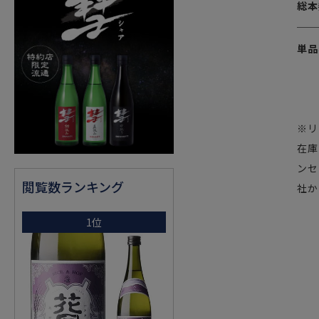
総本
単品
※リ
在庫
ンセ
閲覧数ランキング
社か
1位