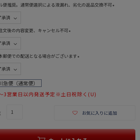
ル便推奨。通常便選択による液漏れ、劣化の返品交換不可
(
必
須
注文後の内容変更、キャンセル不可
)
(
必
須
本郵便での配送となる場合がございます
)
(
必
須
川急便（通常便）
)
～3営業日以内発送予定※土日祝除く(U)
お気に入りに追加