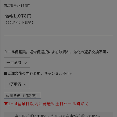
商品番号
416457
1,078
【
10
ポイント進呈 】
クール便推奨。通常便選択による液漏れ、劣化の返品交換不可
(
必
須
■ご注文後の内容変更、キャンセル不可
)
(
必
須
佐川急便（通常便）
)
▼1～4営業日以内に発送※土日セール時除く
申し訳ございません。ただいま在庫がございません。