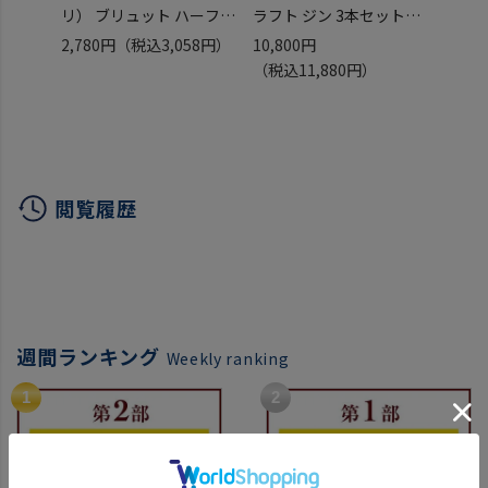
リ） ブリュット ハーフ
ラフト ジン 3本セット
クーポ
正規品 スパークリング 浜
Motoki蒸研 ヤマレスト
ラセア
2,780円
（税込3,058円）
10,800円
72,0
運
野沢温泉蒸留所 NOZAWA
750m
（税込11,880円）
（税込
GIN アンバースデイ 指宿
月熟成
ドライジン 国産ジン 飲み
ラ ク
比べ ギフト プレゼント
100
長S
ニェホ 
ANEJ
閲覧履歴
週間ランキング
Weekly ranking