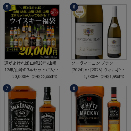
しゅ はなかぜ craft sake クラ
レゾール クリュッグ 2004 が
フトサケ 秋田県 男鹿市
入ってるかも!? 【先着300
本】 シャンパン シャンパーニ
ュ リカーマウンテン 福袋 WK
くじ 【送
運がよければ 山崎18年/山崎
ソーヴィニヨン ブラン
12年/山崎の3本セットが入っ
[2024] or [2025] ヴィルボワ
ているかも！？ ウイスキー福
20,000円
750ml フランス ロワール 辛
1,780円
（税込22,000円）
（税込1,958円）
袋 2～6本組 限定200セット
口 白ワイン 浜運A
虎S ※必ずもらえるCP対象
(1P)