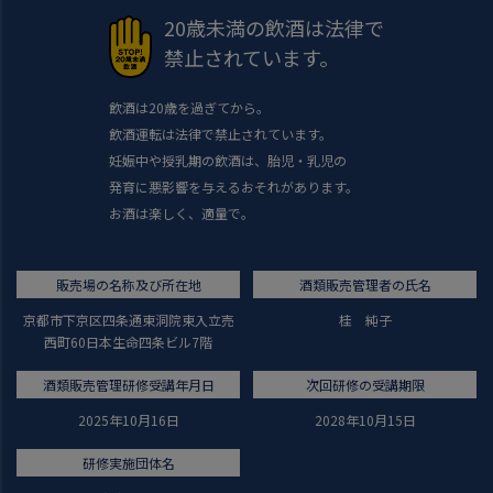
20歳未満の飲酒は法律で
禁止されています。
飲酒は20歳を過ぎてから。
飲酒運転は法律で禁止されています。
妊娠中や授乳期の飲酒は、胎児・乳児の
発育に悪影響を与えるおそれがあります。
お酒は楽しく、適量で。
販売場の名称及び所在地
酒類販売管理者の氏名
京都市下京区四条通東洞院東入立売
桂 純子
西町60日本生命四条ビル7階
酒類販売管理研修受講年月日
次回研修の受講期限
2025年10月16日
2028年10月15日
研修実施団体名