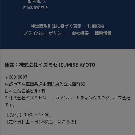
一般社団法人
酒類政策研究所
特定商取引法に基づく表示
利用規約
プライバシーポリシー
会社概要
採用情報
運営：株式会社イズミセ IZUMISE KYOTO
〒600-8007
京都市下京区四条通東洞院東入立売西町60
日本生命四条ビル7階
※株式会社イズミセは、リカマンホールディングスのグループ会社
です。
【 受 付 】10:00～17:00
【定休日】土・日 [
お問合せはこちら
]