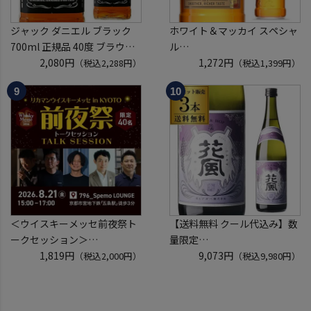
ジャック ダニエル ブラック
ホワイト＆マッカイ スペシャ
700ml 正規品 40度 ブラウン
ル
フォーマン
2,080円
40度 700ml
1,272円
（税込2,288円）
（税込1,399円）
ウイスキー テネシー バーボン
スコッチ ウイスキー white &
長S
mackay scotch whisky [長S]
＜ウイスキーメッセ前夜祭ト
【送料無料 クール代込み】数
ークセッション＞
量限定
8月21日(金)15:00～17:00京都
1,819円
稲とアガベ 交酒 花風 -心拍-
9,073円
（税込2,000円）
（税込9,980円）
開催
KYOTO EDITION 720ml 3本
クレジットカード決済のみ
こうしゅ はなかぜ craft sake
クラフトサケ 秋田県 男鹿市