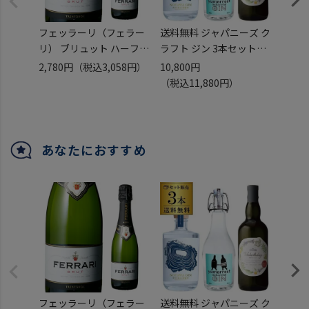
フェッラーリ（フェラー
送料無料 ジャパニーズ ク
【必ず
リ） ブリュット ハーフ
ラフト ジン 3本セット
クーポ
正規品 スパークリング 浜
Motoki蒸研 ヤマレスト
ラセア
2,780円
（税込3,058円）
10,800円
72,0
運
野沢温泉蒸留所 NOZAWA
750m
（税込11,880円）
（税込
GIN アンバースデイ 指宿
月熟成
ドライジン 国産ジン 飲み
ラ ク
比べ ギフト プレゼント
100
長S
ニェホ 
あなたにおすすめ
ANEJ
フェッラーリ（フェラー
送料無料 ジャパニーズ ク
【必ず