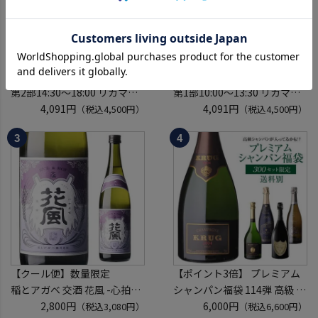
【前売り入場券】8月22日(土)
【前売り入場券】8月22日(土)
第2部14:30～18:00 リカマン
第1部10:00～13:30 リカマン
ウイスキーメッセ in京都
4,091円
ウイスキーメッセ in京都
4,091円
（税込4,500円）
（税込4,500円）
2026 1枚
2026 1枚
入場券となるeチケットは【8
入場券となるeチケットは【8
月中旬】にメールにて配信予
月中旬】にメールにて配信予
定
定
※代引き決済不可
※代引き決済不可
【クール便】数量限定
【ポイント3倍】 プレミアム
稲とアガベ 交酒 花風 -心拍-
シャンパン福袋 114弾 高級 シ
KYOTO EDITION 720ml こう
2,800円
ャンパン を探せ トゥルベ ト
6,000円
（税込3,080円）
（税込6,600円）