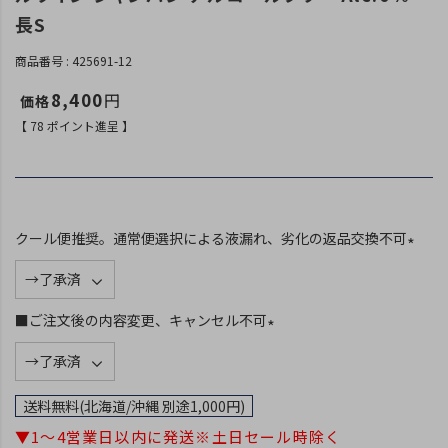
長S
商品番号
425691-12
8,400
【
78
ポイント進呈 】
クール便推奨。通常便選択による液漏れ、劣化の返品交換不可
(
必
須
■ご注文後の内容変更、キャンセル不可
)
(
必
須
送料無料(北海道/沖縄 別途1,000円)
)
▼1～4営業日以内に発送※土日セール時除く