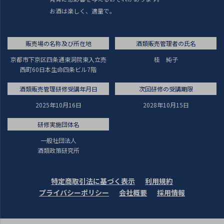
お酒は楽しく、適量で。
販売場の名称及び所在地
酒類販売管理者の氏名
京都市下京区四条通東洞院東入立売
桂 純子
西町60日本生命四条ビル7階
酒類販売管理研修受講年月日
次回研修の受講期限
2025年10月16日
2028年10月15日
研修実施団体名
一般社団法人
酒類政策研究所
特定商取引法に基づく表示
利用規約
プライバシーポリシー
会社概要
採用情報