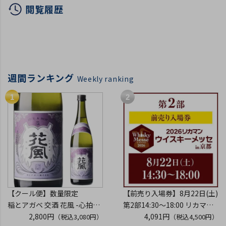
閲覧履歴
週間ランキング
Weekly ranking
【クール便】数量限定
【前売り入場券】8月22日(土)
稲とアガベ 交酒 花風 -心拍-
第2部14:30～18:00 リカマン
KYOTO EDITION 720ml こう
2,800円
ウイスキーメッセ in京都
4,091円
（税込3,080円）
（税込4,500円）