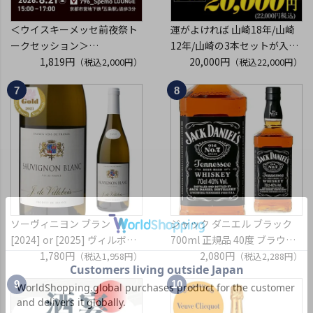
＜ウイスキーメッセ前夜祭ト
運がよければ 山崎18年/山崎
ークセッション＞
12年/山崎の3本セットが入っ
8月21日(金)15:00～17:00京都
1,819円
ているかも！？ ウイスキー福
20,000円
（税込2,000円）
（税込22,000円）
開催
袋 2～6本組 限定200セット
クレジットカード決済のみ
虎S ※必ずもらえるCP対象
(1P)
ソーヴィニヨン ブラン
ジャック ダニエル ブラック
[2024] or [2025] ヴィルボワ
700ml 正規品 40度 ブラウン
750ml フランス ロワール 辛
1,780円
フォーマン
2,080円
（税込1,958円）
（税込2,288円）
口 白ワイン 浜運A
ウイスキー テネシー バーボン
長S