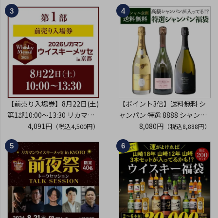
しゅ はなかぜ craft sake クラ
2026 1枚
フトサケ 秋田県 男鹿市
入場券となるeチケットは【8
月中旬】にメールにて配信予
定
※代引き決済不可
【前売り入場券】8月22日(土)
【ポイント3倍】送料無料 シ
第1部10:00～13:30 リカマン
ャンパン 特選 8888 シャンパ
ウイスキーメッセ in京都
4,091円
ン福袋 第29弾 高級シャンパ
8,080円
（税込4,500円）
（税込8,888円）
2026 1枚
ン を探せ！ 超レアシャンパン
入場券となるeチケットは【8
が入ってるかも!?【限定300セ
月中旬】にメールにて配信予
ット】 シャンパーニュ クリス
定
タル ドンペリP2 NPU 2008
※代引き決済不可
VT リカーマウ