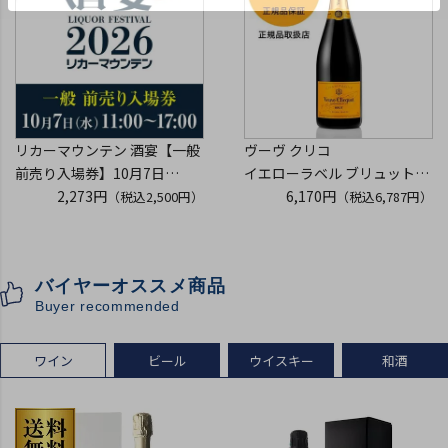
リカーマウンテン 酒宴【一般
ヴーヴ クリコ
前売り入場券】10月7日
イエローラベル ブリュット
(水)11:00～17:00 2026
2,273円
750ml 正規品
6,170円
（税込2,500円）
（税込6,787円）
ホテルグランヴィア京都 3階
ヴーヴクリコ ヴーヴ・クリコ
「源氏の間」
ブーブクリコ
入場券となるeチケットは【9
シャンパーニュ シャンパン
バイヤーオススメ商品
月下旬】にメールにて配信予
お一人様12本まで
Buyer recommended
定
プレゼント 記念日
ワイン
ビール
ウイスキー
和酒