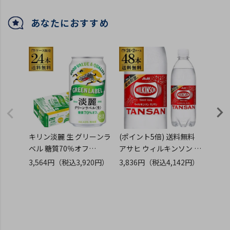
リング
あなたにおすすめ
キリン淡麗 生 グリーンラ
(ポイント5倍) 送料無料
1本あた
ベル 糖質70％オフ
アサヒ ウィルキンソン タ
料無
350ml×24缶 AIB
ンサン 炭酸水 ペットボト
フルー
3,564円
（税込3,920円）
3,836円
（税込4,142円）
10,6
ル 500ml×24本 2ケース
750m
（税込
計48本 炭酸水 GLY
フラン
アルコ
リング