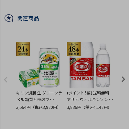
関連商品
キリン淡麗 生 グリーンラ
(ポイント5倍) 送料無料
1本あた
ベル 糖質70％オフ
アサヒ ウィルキンソン タ
料無
350ml×24缶 AIB
ンサン 炭酸水 ペットボト
フルー
3,564円
（税込3,920円）
3,836円
（税込4,142円）
10,6
ル 500ml×24本 2ケース
750m
（税込
計48本 炭酸水 GLY
フラン
アルコ