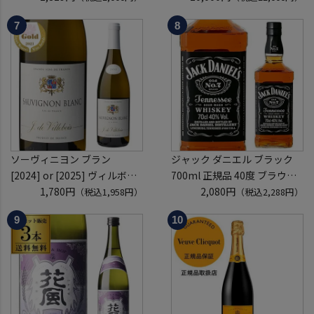
開催
袋 2～6本組 限定200セット
クレジットカード決済のみ
虎S ※必ずもらえるCP対象
(1P)
ソーヴィニヨン ブラン
ジャック ダニエル ブラック
[2024] or [2025] ヴィルボワ
700ml 正規品 40度 ブラウン
750ml フランス ロワール 辛
1,780円
フォーマン
2,080円
（税込1,958円）
（税込2,288円）
口 白ワイン 浜運A
ウイスキー テネシー バーボン
長S