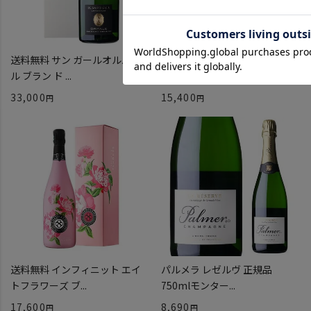
送料無料 サン ガールオルパー
送料無料 インフィニット エイ
ル ブラン ド ...
トフラワーズ ブ...
33,000
15,400
送料無料 インフィニット エイ
パルメラ レゼルヴ 正規品
トフラワーズ ブ...
750mlモンター...
17,600
8,690