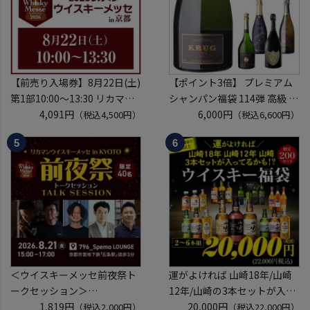
※代引き決済不可
【前売り入場券】8月22日(土)
【ポイント3倍】 プレミアム
第1部10:00～13:30 リカマン
シャンパン福袋 114弾 高級 シ
ウイスキーメッセ in京都
4,091円
ャンパン を探せ トゥルベ ト
6,000円
（税込4,500円）
（税込6,600円）
2026 1枚
レゾール クリュッグ 2004 が
入場券となるeチケットは【8
入ってるかも!? 【先着300
月中旬】にメールにて配信予
本】 シャンパン シャンパーニ
定
ュ リカーマウンテン 福袋 WK
※代引き決済不可
くじ 【送
＜ウイスキーメッセ前夜祭ト
運がよければ 山崎18年/山崎
ークセッション＞
12年/山崎の3本セットが入っ
8月21日(金)15:00～17:00京都
1,819円
ているかも！？ ウイスキー福
20,000円
（税込2,000円）
（税込22,000円）