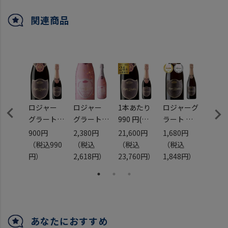
関連商品
マ ピ
ロジャー
ロジャー
1本あたり
ロジャーグ
レス
ノワー
グラート
グラート
990 円(税
ラート カ
ソー
カヴァ ロ
コーラル
込) 送料無
ヴァ ロゼ
エ グ
80円
900円
2,380円
21,600円
1,680円
1,28
 カバ
ゼ ブリュ
ロゼ ブリ
料
ブリュット
トゥ
込
（税込990
（税込
（税込
（税込
（税
ピ84号
ット
ュット リ
ロジャー
浜運
ック75
18円）
円）
2,618円）
23,760円）
1,848円）
1,40
商品
375ml
ミテッド
グラート
フラ
辛口 ロゼ
エディショ
カヴァ ロ
アト
スペイン
ン
ゼ ブリュ
ィック 
ペネデス
750ml
ットハーフ
ワイン
スペインワ
スペイン
375ml 24
口 浜
あなたにおすすめ
イン ロジ
カヴァ ガ
本入