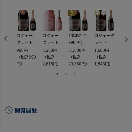
ャグラ ハ
ルナッチャ
ロゼ スペ
ーフ ガル
トレパット
イン ペネ
ナッチャ
ロゼ泡 辛
デス ロジ
モナストレ
口 長S
ャグラ ハ
ル ピノ ノ
ーフ スパ
マ ピ
ロジャー
ロジャー
1本あたり
ロジャーグ
レス
ワール ス
ークリング
ノワー
グラート
グラート
990 円(税
ラート カ
ソー
パークリン
ケース 長S
カヴァ ロ
コーラル
込) 送料無
ヴァ ロゼ
エ グ
80円
900円
2,380円
21,600円
1,680円
1,28
グワイン
 カバ
ゼ ブリュ
ロゼ ブリ
料
ブリュット
トゥ
込
（税込990
（税込
（税込
（税込
（税
長S
ピ84号
ット
ュット リ
ロジャー
浜運
ック75
18円）
円）
2,618円）
23,760円）
1,848円）
1,40
商品
375ml
ミテッド
グラート
フラ
辛口 ロゼ
エディショ
カヴァ ロ
アト
スペイン
ン
ゼ ブリュ
ィック 
ペネデス
750ml
ットハーフ
ワイン
スペインワ
スペイン
375ml 24
口 浜
イン ロジ
カヴァ ガ
本入
閲覧履歴
ャグラ ハ
ルナッチャ
ロゼ スペ
ーフ ガル
トレパット
イン ペネ
ナッチャ
ロゼ泡 辛
デス ロジ
モナストレ
口 長S
ャグラ ハ