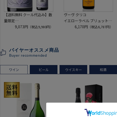
【送料無料 クール代込み】数
ヴーヴ クリコ
量限定
イエローラベル ブリュット
稲とアガベ 交酒 花風 -心拍-
9,073円
750ml 正規品
6,170円
（税込9,980円）
（税込6,787円）
KYOTO EDITION 720ml 3本
ヴーヴクリコ ヴーヴ・クリコ
こうしゅ はなかぜ craft sake
ブーブクリコ
クラフトサケ 秋田県 男鹿市
シャンパーニュ シャンパン
バイヤーオススメ商品
[クール配送]
お一人様12本まで
Buyer recommended
プレゼント 記念日
ワイン
ビール
ウイスキー
和酒