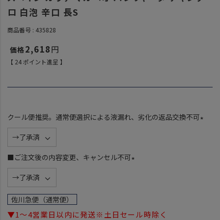
ロ 白泡 辛口 長S
商品番号
435828
2,618
【
24
ポイント進呈 】
クール便推奨。通常便選択による液漏れ、劣化の返品交換不可
(
必
須
■ご注文後の内容変更、キャンセル不可
)
(
必
須
佐川急便（通常便）
)
▼1～4営業日以内に発送※土日セール時除く