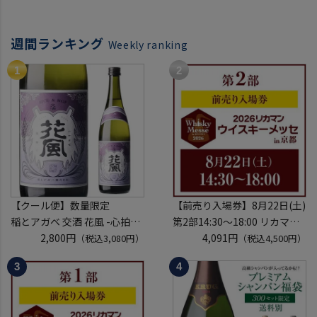
ル ピノ ノ
ーフ スパ
ワール ス
ークリング
週間ランキング
パークリン
Weekly ranking
ケース 長S
グワイン
長S
【クール便】数量限定
【前売り入場券】8月22日(土)
稲とアガベ 交酒 花風 -心拍-
第2部14:30～18:00 リカマン
KYOTO EDITION 720ml こう
2,800円
ウイスキーメッセ in京都
4,091円
（税込3,080円）
（税込4,500円）
しゅ はなかぜ craft sake クラ
2026 1枚
フトサケ 秋田県 男鹿市
入場券となるeチケットは【8
月中旬】にメールにて配信予
定