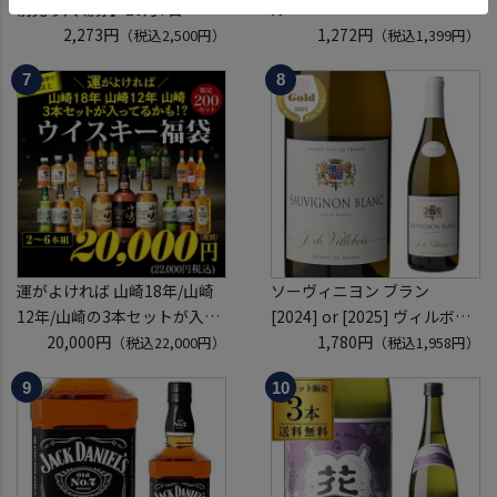
前売り入場券】10月7日
ル
(水)11:00～17:00 2026
2,273円
40度 700ml
1,272円
（税込2,500円）
（税込1,399円）
ホテルグランヴィア京都 3階
スコッチ ウイスキー white &
「源氏の間」
mackay scotch whisky [長S]
入場券となるeチケットは【9
月下旬】にメールにて配信予
定
運がよければ 山崎18年/山崎
ソーヴィニヨン ブラン
12年/山崎の3本セットが入っ
[2024] or [2025] ヴィルボワ
ているかも！？ ウイスキー福
20,000円
750ml フランス ロワール 辛
1,780円
（税込22,000円）
（税込1,958円）
袋 2～6本組 限定200セット
口 白ワイン 浜運A
虎S ※必ずもらえるCP対象
(1P)