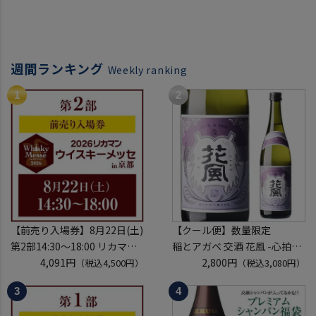
週間ランキング
Weekly ranking
【前売り入場券】8月22日(土)
【クール便】数量限定
第2部14:30～18:00 リカマン
稲とアガベ 交酒 花風 -心拍-
ウイスキーメッセ in京都
4,091円
KYOTO EDITION 720ml こう
2,800円
（税込4,500円）
（税込3,080円）
2026 1枚
しゅ はなかぜ craft sake クラ
入場券となるeチケットは【8
フトサケ 秋田県 男鹿市
月中旬】にメールにて配信予