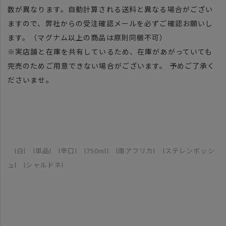
数が異なります。自動計算される送料と異なる場合がござい
ますので、弊社からの受注確認メールを必ずご確認お願いし
ます。（マグナム以上の商品は原則同梱不可）
※実店舗と在庫を共有しているため、在庫があがっていても
完売のためご用意できない場合がございます。 予めご了承く
ださいませ。
l白l l単品l l辛口l l750mll l南アフリカl lステレンボッシ
ュl lシャルドネl