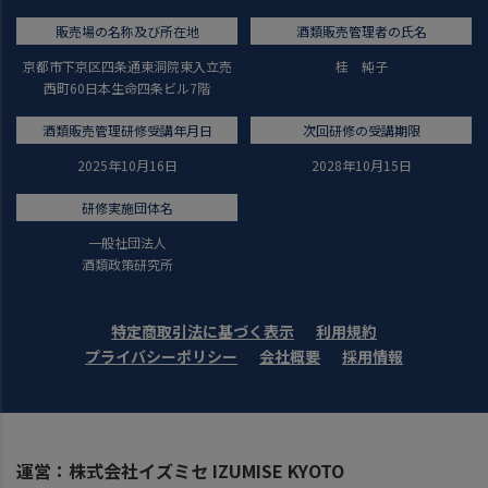
販売場の名称及び所在地
酒類販売管理者の氏名
京都市下京区四条通東洞院東入立売
桂 純子
西町60日本生命四条ビル7階
酒類販売管理研修受講年月日
次回研修の受講期限
2025年10月16日
2028年10月15日
研修実施団体名
一般社団法人
酒類政策研究所
特定商取引法に基づく表示
利用規約
プライバシーポリシー
会社概要
採用情報
運営：株式会社イズミセ IZUMISE KYOTO