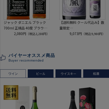
ジャック ダニエル ブラック
【送料無料 クール代込み】数
700ml 正規品 40度 ブラウン
量限定
フォーマン
2,080円
稲とアガベ 交酒 花風 -心拍-
9,073円
（税込2,288円）
（税込9,980円）
ウイスキー テネシー バーボン
KYOTO EDITION 720ml 3本
長S
こうしゅ はなかぜ craft sake
クラフトサケ 秋田県 男鹿市
バイヤーオススメ商品
[クール配送]
Buyer recommended
ワイン
ビール
ウイスキー
和酒