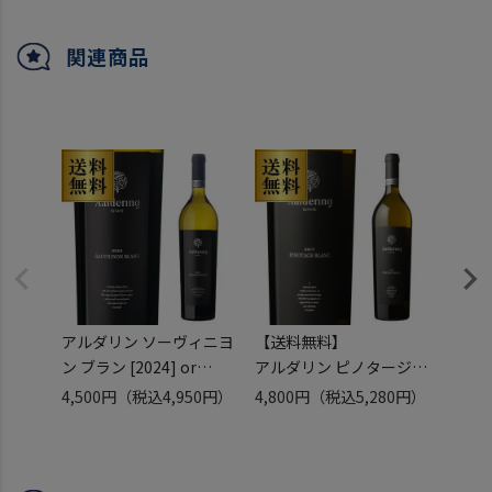
関連商品
アルダリン ソーヴィニヨ
【送料無料】
シャブ
ン ブラン [2024] or
アルダリン ピノタージュ
[20
[2025] 750ml
ブラン 2024 750ml
ュ 75
4,500円
（税込4,950円）
4,800円
（税込5,280円）
3,16
南アフリカ ステレンボッ
南アフリカ ステレンボッ
フラン
シュ 白ワイン 浜運
シュ ブランドノワール 白
口 白
ワイン 浜運