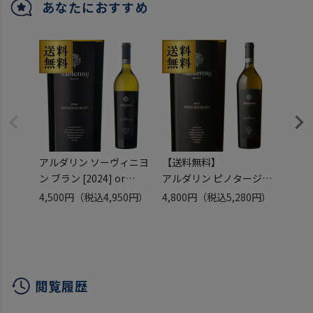
あなたにおすすめ
アルダリン ソーヴィニヨ
【送料無料】
シャブ
ン ブラン [2024] or
アルダリン ピノタージュ
[20
[2025] 750ml
ブラン 2024 750ml
ュ 75
4,500円
（税込4,950円）
4,800円
（税込5,280円）
3,16
南アフリカ ステレンボッ
南アフリカ ステレンボッ
フラン
シュ 白ワイン 浜運
シュ ブランドノワール 白
口 白
ワイン 浜運
閲覧履歴