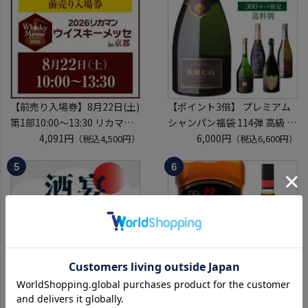
定
※代引き決済不可
【前売り入場券】8月22日(土)
【ポイント3倍】 プレミアム
第1部10:00～13:30 リカマン
シャンパン福袋 114弾 高級 シ
ウイスキーメッセ in京都
4,091円
ャンパン を探せ トゥルベ ト
6,000円
（税込4,500円）
（税込6,600円）
2026 1枚
レゾール クリュッグ 2004 が
入場券となるeチケットは【8
入ってるかも!? 【先着300
月上旬】にメールにて配信予
本】 シャンパン シャンパーニ
定
ュ リカーマウンテン 福袋 WK
※代引き決済不可
くじ 【送
リカーマウンテン 酒宴【一般
ホワイト＆マッカイ スペシャ