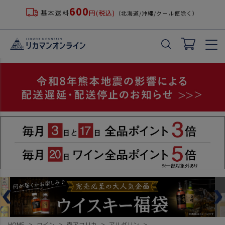
600
基本送料
円(税込)
（北海道/沖縄/クール便除く）
HOME
ワイン
南アフリカ
アルダリン