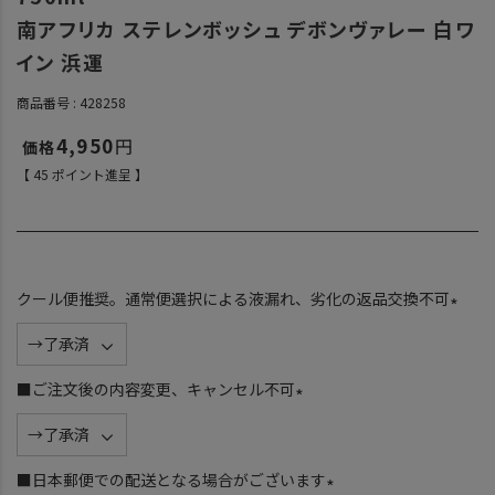
南アフリカ ステレンボッシュ デボンヴァレー 白ワ
イン 浜運
商品番号
428258
4,950
【
45
ポイント進呈 】
クール便推奨。通常便選択による液漏れ、劣化の返品交換不可
(
必
須
■ご注文後の内容変更、キャンセル不可
)
(
必
須
■日本郵便での配送となる場合がございます