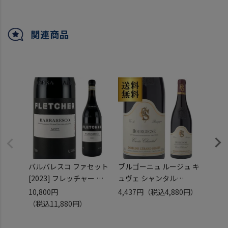
関連商品
バルバレスコ ファセット
ブルゴーニュ ルージュ キ
[2023] フレッチャー ワ
ュヴェ シャンタル
エマニ
インズ 750mlイタリア ピ
[2023] ジェラール セガ
品 75
10,800円
4,437円
（税込4,880円）
100,
エモンテ 辛口 ワイン 赤
ン 750ml フランス ブル
ゴーニ
（税込11,880円）
（税込
ワイン 赤 浜運
ゴーニュ 辛口 赤ワイン
ワイン
浜運A