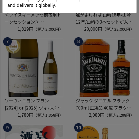
＜ウイスキーメッセ前夜祭ト
運がよければ 山崎18年/山崎
ークセッション＞
12年/山崎の3本セットが入っ
8月21日(金)15:00～17:00京都
1,819円
ているかも！？ ウイスキー福
20,000円
（税込2,000円）
（税込22,000円）
開催
袋 2～6本組 限定200セット
クレジットカード決済のみ
虎S ※必ずもらえるCP対象
(1P)
ソーヴィニヨン ブラン
ジャック ダニエル ブラック
[2024] or [2025] ヴィルボワ
700ml 正規品 40度 ブラウン
750ml フランス ロワール 辛
1,780円
フォーマン
2,080円
（税込1,958円）
（税込2,288円）
口 白ワイン 浜運A
ウイスキー テネシー バーボン
長S