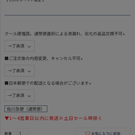
クール便推奨。通常便選択による液漏れ、劣化の返品交換不可
(
必
須
■ご注文後の内容変更、キャンセル不可
)
(
必
須
■日本郵便での配送となる場合がございます
)
(
必
須
佐川急便（通常便）
)
▼1～4営業日以内に発送※土日セール時除く
お気に入りに追加