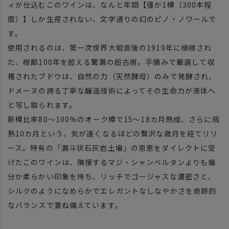
ィが仕込むこのワインは、なんと年間【僅か1樽（300本程
度）】しか生産されない、文字通りの幻のピノ・ノワールで
す。
使用されるのは、第一次世界大戦直後の1919年に植樹され
た、樹齢100年を超える驚異の超古樹。手摘みで厳選して収
穫されたブドウは、自然の力（天然酵母）のみで発酵され、
ドメーヌの誇る丁寧な醸造技術によってその生命力が液体へ
と写し取られます。
新樽比率80～100％のオーク樽で15～18カ月熟成、さらに瓶
熟10カ月という、気が遠くなるほどの贅沢な歳月を経てリリ
ース。特有の「漏斗状石灰岩土壌」の恩恵をダイレクトに受
けたこのワインは、隣接するマジ・シャンベルタンよりも幾
分か柔らかい印象を持ち、リッチでゴージャスな濃密さと、
シルクのようになめらかでエレガントなしなやかさを奇跡的
なバランスで兼ね備えています。