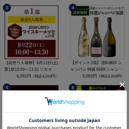
しゅ はなかぜ craft sake クラ
2026 1枚
フトサケ 秋田県 男鹿市
入場券となるeチケットは【8
月中旬】にメールにて配信予
定
※代引き決済不可
【前売り入場券】8月22日(土)
【ポイント3倍】送料無料 シ
第1部10:00～13:30 リカマン
ャンパン 特選 8888 シャンパ
ウイスキーメッセ in京都
4,091円
ン福袋 第29弾 高級シャンパ
8,080円
（税込4,500円）
（税込8,888円）
2026 1枚
ン を探せ！ 超レアシャンパン
入場券となるeチケットは【8
が入ってるかも!?【限定300セ
月中旬】にメールにて配信予
ット】 シャンパーニュ クリス
定
タル ドンペリP2 NPU 2008
※代引き決済不可
VT リカーマウ