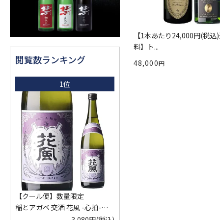
【1本あたり24,000円(税込
料】ト...
閲覧数ランキング
48,000
1位
【クール便】数量限定
稲とアガベ 交酒 花風 -心拍-
KYOTO EDITION 720ml こうし
3,080円
(税込)