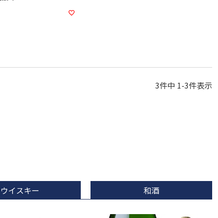
3
件中
1
-
3
件表示
ウイスキー
和酒