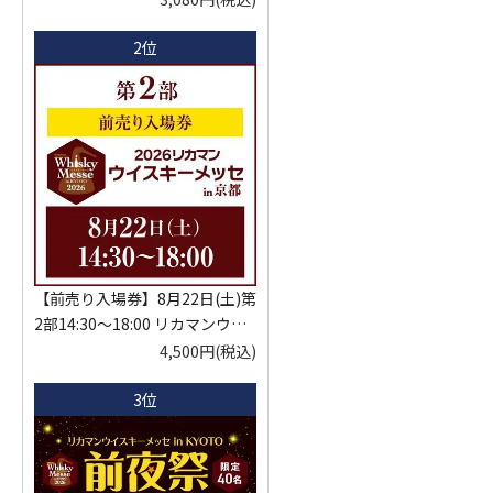
ゅ はなかぜ craft sake クラフト
2位
サケ 秋田県 男鹿市
【前売り入場券】8月22日(土)第
2部14:30～18:00 リカマンウイ
スキーメッセ in京都 2026 1枚
4,500円
(税込)
入場券となるeチケットは【8月
3位
中旬】にメールにて配信予定
※代引き決済不可