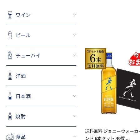
ワイン
ビール
チューハイ
洋酒
日本酒
焼酎
送料無料 ジョニーウォーカ
食品
ンド 6本セット 40度 ...