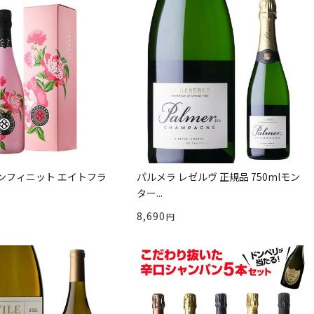
ンフィニット エイトフラ
パルメラ レゼルヴ 正規品 750mlモン
ター...
8,690