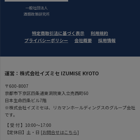
一般社団法人
酒類政策研究所
特定商取引法に基づく表示
利用規約
プライバシーポリシー
会社概要
採用情報
運営：株式会社イズミセ IZUMISE KYOTO
〒600-8007
京都市下京区四条通東洞院東入立売西町60
日本生命四条ビル7階
※株式会社イズミセは、リカマンホールディングスのグループ会社
です。
【 受 付 】10:00～17:00
【定休日】土・日 [
お問合せはこちら
]