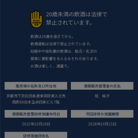
20歳未満の飲酒は法律で
禁止されています。
飲酒は20歳を過ぎてから。
飲酒運転は法律で禁止されています。
妊娠中や授乳期の飲酒は、胎児・乳児の
発育に悪影響を与えるおそれがあります。
お酒は楽しく、適量で。
販売場の名称及び所在地
酒類販売管理者の氏名
京都市下京区四条通東洞院東入立売
桂 純子
西町60日本生命四条ビル7階
酒類販売管理研修受講年月日
次回研修の受講期限
2025年10月16日
2028年10月15日
研修実施団体名