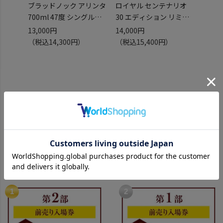
ブラッドノック アリンタ
ロイヤル センテナリオ
リンドー
700ml 47度 シングルモ
30 エディション リミタ
46度
ルト スコッチ ウイスキー
ーダ 正規 700ml 40度 南
ウイス
13,000円
14,000円
7,00
ローランド scotch
米 ラム RUM ラム酒 ロン
ト ロ
（税込14,300円）
（税込15,400円）
whisky 長S
センテナリオ 長S
アビー 
MCDXC
長S
閲覧履歴
週間ランキング
Weekly ranking