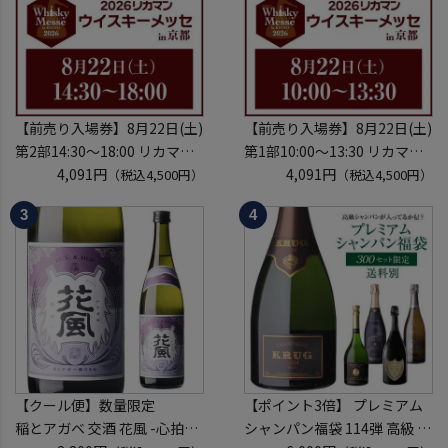
【前売り入場券】8月22日(土)
【前売り入場券】8月22日(土)
第2部14:30～18:00 リカマン
第1部10:00～13:30 リカマン
ウイスキーメッセ in京都
4,091円
ウイスキーメッセ in京都
4,091円
（税込4,500円）
（税込4,500円）
2026 1枚
2026 1枚
入場券となるeチケットは【8
入場券となるeチケットは【8
月中旬】にメールにて配信予
月中旬】にメールにて配信予
定
定
※代引き決済不可
※代引き決済不可
【クール便】数量限定
【ポイント3倍】 プレミアム
稲とアガベ 交酒 花風 -心拍-
シャンパン福袋 114弾 高級 シ