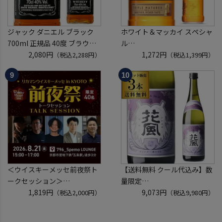
ジャック ダニエル ブラック
ホワイト＆マッカイ スペシャ
700ml 正規品 40度 ブラウン
ル
フォーマン
2,080円
40度 700ml
1,272円
（税込2,288円）
（税込1,399円）
ウイスキー テネシー バーボン
スコッチ ウイスキー white &
長S
mackay scotch whisky [長S]
＜ウイスキーメッセ前夜祭ト
【送料無料 クール代込み】数
ークセッション＞
量限定
8月21日(金)15:00～17:00京都
1,819円
稲とアガベ 交酒 花風 -心拍-
9,073円
（税込2,000円）
（税込9,980円）
開催
KYOTO EDITION 720ml 3本
クレジットカード決済のみ
こうしゅ はなかぜ craft sake