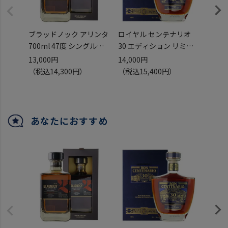
ブラッドノック アリンタ
ロイヤル センテナリオ
リンドー
700ml 47度 シングルモ
30 エディション リミタ
46度
ルト スコッチ ウイスキー
ーダ 正規 700ml 40度 南
ウイス
13,000円
14,000円
7,00
ローランド scotch
米 ラム RUM ラム酒 ロン
ト ロ
（税込14,300円）
（税込15,400円）
whisky 長S
センテナリオ 長S
アビー 
MCDXC
長S
あなたにおすすめ