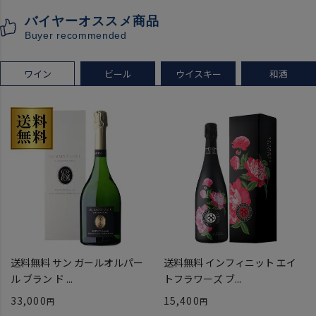
クラフトサケ 秋田県 男鹿市
バイヤーオススメ商品
[クール配送]
Buyer recommended
ワイン
ビール
ウイスキー
和酒
送料無料 サン ガールオルパー
送料無料 インフィニット エイ
ル ブラン ド ...
トフラワーズ ブ...
33,000
15,400