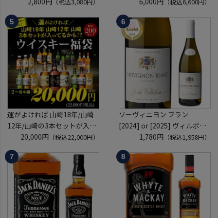
KYOTO EDITION 720ml こう
2,800円
ャンパン を探せ トゥルベ ト
6,000円
（税込3,080円）
（税込6,600円）
しゅ はなかぜ craft sake クラ
レゾール クリュッグ 2004 が
フトサケ 秋田県 男鹿市
入ってるかも!? 【先着300
本】 シャンパン シャンパーニ
ュ リカーマウンテン 福袋 WK
くじ 【送
運がよければ 山崎18年/山崎
ソーヴィニヨン ブラン
12年/山崎の3本セットが入っ
[2024] or [2025] ヴィルボワ
ているかも！？ ウイスキー福
20,000円
750ml フランス ロワール 辛
1,780円
（税込22,000円）
（税込1,958円）
袋 2～6本組 限定200セット
口 白ワイン 浜運A
虎S ※必ずもらえるCP対象
(1P)