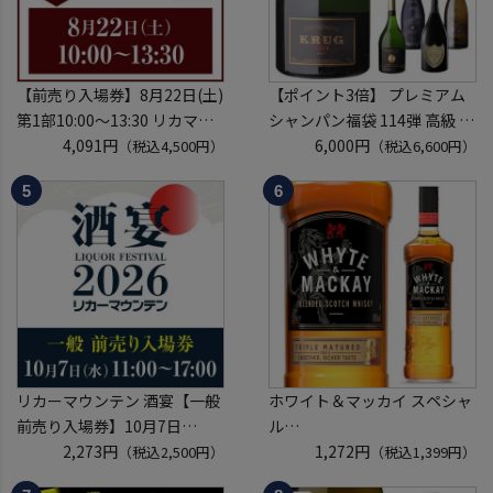
【前売り入場券】8月22日(土)
【ポイント3倍】 プレミアム
第1部10:00～13:30 リカマン
シャンパン福袋 114弾 高級 シ
ウイスキーメッセ in京都
4,091円
ャンパン を探せ トゥルベ ト
6,000円
（税込4,500円）
（税込6,600円）
2026 1枚
レゾール クリュッグ 2004 が
入場券となるeチケットは【8
入ってるかも!? 【先着300
月上旬】にメールにて配信予
本】 シャンパン シャンパーニ
定
ュ リカーマウンテン 福袋 WK
※代引き決済不可
くじ 【送
リカーマウンテン 酒宴【一般
ホワイト＆マッカイ スペシャ
前売り入場券】10月7日
ル
(水)11:00～17:00 2026
2,273円
40度 700ml
1,272円
（税込2,500円）
（税込1,399円）
ホテルグランヴィア京都 3階
スコッチ ウイスキー white &