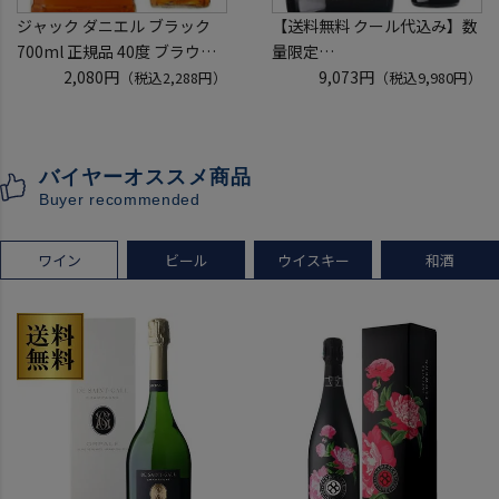
ジャック ダニエル ブラック
【送料無料 クール代込み】数
700ml 正規品 40度 ブラウン
量限定
フォーマン
2,080円
稲とアガベ 交酒 花風 -心拍-
9,073円
（税込2,288円）
（税込9,980円）
ウイスキー テネシー バーボン
KYOTO EDITION 720ml 3本
長S
こうしゅ はなかぜ craft sake
クラフトサケ 秋田県 男鹿市
バイヤーオススメ商品
[クール配送]
Buyer recommended
ワイン
ビール
ウイスキー
和酒