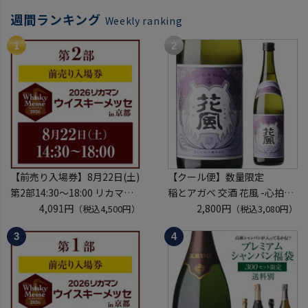
週間ランキング
Weekly ranking
【前売り入場券】8月22日(土)
【クール便】数量限定
第2部14:30～18:00 リカマン
稲とアガベ 交酒 花風 -心拍-
ウイスキーメッセ in京都
4,091円
KYOTO EDITION 720ml こう
2,800円
（税込4,500円）
（税込3,080円）
2026 1枚
しゅ はなかぜ craft sake クラ
入場券となるeチケットは【8
フトサケ 秋田県 男鹿市
月中旬】にメールにて配信予
定
※代引き決済不可