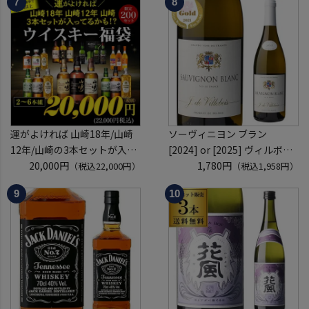
「源氏の間」
mackay scotch whisky [長S]
入場券となるeチケットは【9
月下旬】にメールにて配信予
定
運がよければ 山崎18年/山崎
ソーヴィニヨン ブラン
12年/山崎の3本セットが入っ
[2024] or [2025] ヴィルボワ
ているかも！？ ウイスキー福
20,000円
750ml フランス ロワール 辛
1,780円
（税込22,000円）
（税込1,958円）
袋 2～6本組 限定200セット
口 白ワイン 浜運A
虎S ※必ずもらえるCP対象
(1P)