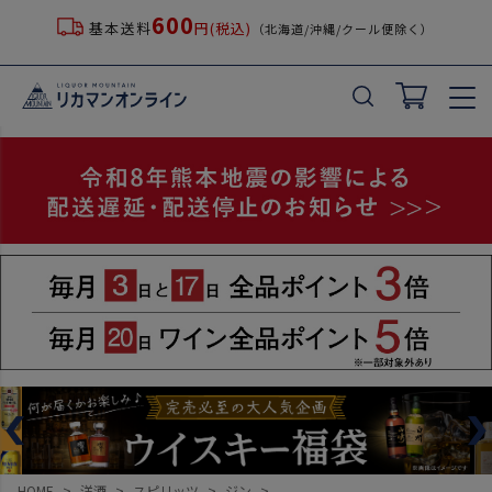
600
基本送料
円(税込)
（北海道/沖縄/クール便除く）
HOME
洋酒
スピリッツ
ジン