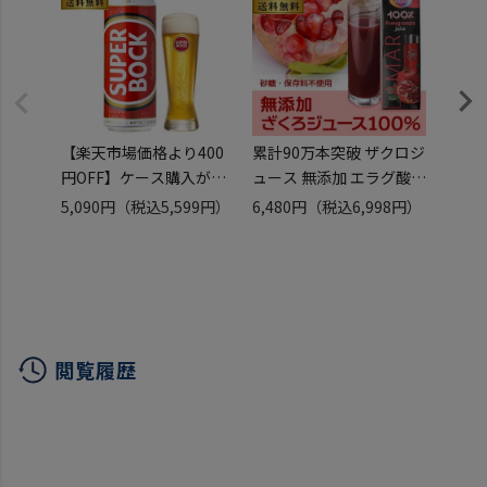
【楽天市場価格より400
累計90万本突破 ザクロジ
累計9
円OFF】ケース購入がお
ュース 無添加 エラグ酸
ュース
得1本212円税別 スーパ
ウロリチン 世界一受けた
無料 2
5,090円
（税込5,599円）
6,480円
（税込6,998円）
14,5
ーボック 330ml缶×24本
い授業 ラマール ざくろジ
ス販売
（税込
ケース 送料無料 SUPER
ュース100％ 1000ml 12
ウロリ
BOCK ポルトガル ペール
本 送料無料 1L 1,000ml
加 10
ラガー 輸入ビール 海外ビ
賞味期限2027.4.17 KOB
108
ール 長S
ール 
長S
閲覧履歴