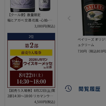
【クール便】数量限定
稲とアガベ 交酒 花風 -心拍-
KYOTO EDITION 720ml こうし
3,080円
(税込)
ゅ はなかぜ craft sake クラフト
2位
サケ 秋田県 男鹿市
ベイリーズ オリジ
ュクリーム
730円
（税込803
閲覧履歴
【前売り入場券】8月22日(土)第
2部14:30～18:00 リカマンウイ
スキーメッセ in京都 2026 1枚
4,500円
(税込)