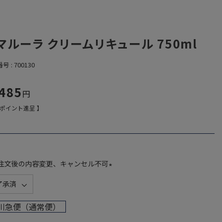
マルーラ クリームリキュール 750ml
番号
700130
,485
ポイント進呈 】
注文後の内容変更、キャンセル不可
(
必
須
川急便（通常便）
)