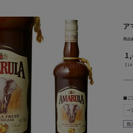
ア
商品
1
【
14
■ご
佐