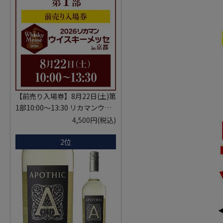
【前売り入場券】8月22日(土)第
1部10:00～13:30 リカマンウイ
スキーメッセ in京都 2026 1枚
4,500円
(税込)
入場券となるeチケットは【8月
2位
中旬】にメールにて配信予定
※代引き決済不可