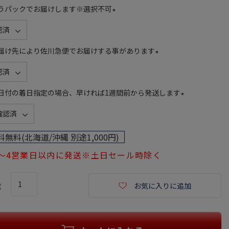
須
うパックでお届けします※選択不可
)
(
必
須
届け先により佐川急便でお届けする事があります
)
(
必
須
日付の着日指定の場合、早ければ1週間前から発送します
)
(
必
須
料無料(北海道/沖縄 別途1,000円)
)
1～4営業日以内に発送※土日セール時除く
お気に入りに追加