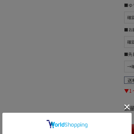
■ゆ
■お
■先
送
▼