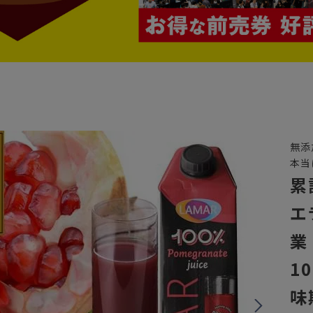
無添
本当
累
エ
業
10
味