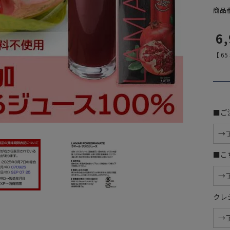
商品
6
【
65
■ご
■こ
クレ