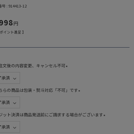
番号
914413-12
,998
ポイント進呈 】
注文後の内容変更、キャンセル不可
(
必
須
ちらの商品は包装・熨斗対応「不可」です
)
(
必
須
ジット決済は商品発送前にご請求する場合がございます
)
(
必