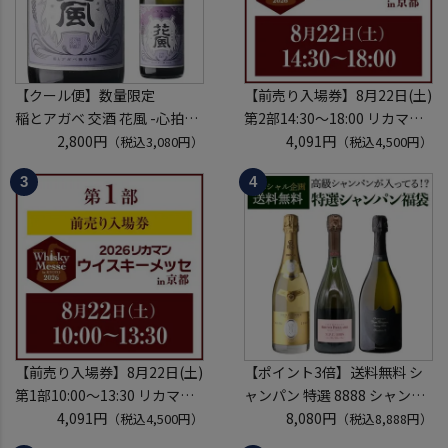
【クール便】数量限定
【前売り入場券】8月22日(土)
稲とアガベ 交酒 花風 -心拍-
第2部14:30～18:00 リカマン
KYOTO EDITION 720ml こう
2,800円
ウイスキーメッセ in京都
4,091円
（税込3,080円）
（税込4,500円）
しゅ はなかぜ craft sake クラ
2026 1枚
フトサケ 秋田県 男鹿市
入場券となるeチケットは【8
月中旬】にメールにて配信予
定
※代引き決済不可
【前売り入場券】8月22日(土)
【ポイント3倍】送料無料 シ
第1部10:00～13:30 リカマン
ャンパン 特選 8888 シャンパ
ウイスキーメッセ in京都
4,091円
ン福袋 第29弾 高級シャンパ
8,080円
（税込4,500円）
（税込8,888円）
2026 1枚
ン を探せ！ 超レアシャンパン