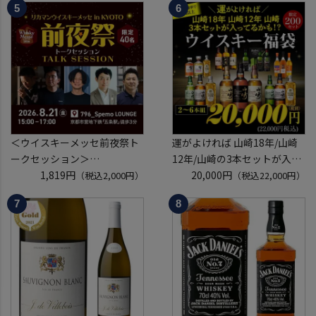
入場券となるeチケットは【8
が入ってるかも!?【限定300セ
月中旬】にメールにて配信予
ット】 シャンパーニュ クリス
定
タル ドンペリP2 NPU 2008
※代引き決済不可
VT リカーマウ
＜ウイスキーメッセ前夜祭ト
運がよければ 山崎18年/山崎
ークセッション＞
12年/山崎の3本セットが入っ
8月21日(金)15:00～17:00京都
1,819円
ているかも！？ ウイスキー福
20,000円
（税込2,000円）
（税込22,000円）
開催
袋 2～6本組 限定200セット
クレジットカード決済のみ
虎S ※必ずもらえるCP対象
(1P)