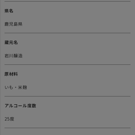
県名
鹿児島県
蔵元名
岩川醸造
原材料
いも・米麹
アルコール度数
25度