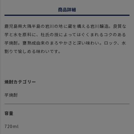
商品詳細
鹿児島県大隅半島の岩川の地に蔵を構える岩川醸造。良質な
芋と水を原料に、杜氏の技によってはぐくまれるコクのある
芋焼酎。甕熟成由来のまろやかさと深い味わい。ロック、水
割りで愉しめる味わいです。
焼酎カテゴリー
芋焼酎
容量
720ml