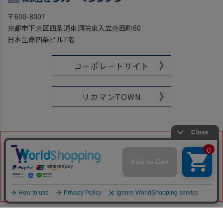
〒600-8007
京都市下京区四条通東洞院東入立売西町60
日本生命四条ビル7階
コーポレートサイト
リカマンTOWN
■ 当ショップを装った偽装サイトやフィッシングサイトにはご
注意ください。お買い物の際には必ずアドレス（URL）をご確
認ください。
当ショップのアドレス（URL）は下記です。
「https://www.likaman-online.com/」
Copyright © Izumise