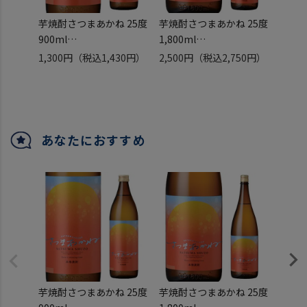
芋焼酎さつまあかね 25度
芋焼酎さつまあかね 25度
焼酎 
900ml
1,800ml
720m
薩摩酒造 鹿児島県 新品種
薩摩酒造 鹿児島県 新品種
長崎県
1,300円
（税込1,430円）
2,500円
（税込2,750円）
1,90
トロピカル オレンジ 柑橘
トロピカル オレンジ 柑橘
いも焼
類 炭酸割
類 炭酸割
合 ギ
あなたにおすすめ
芋焼酎さつまあかね 25度
芋焼酎さつまあかね 25度
焼酎 