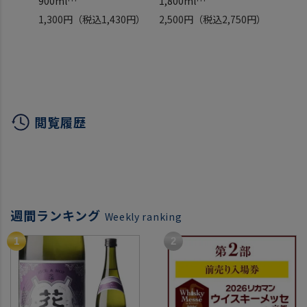
900ml
1,800ml
720m
薩摩酒造 鹿児島県 新品種
薩摩酒造 鹿児島県 新品種
長崎県
1,300円
（税込1,430円）
2,500円
（税込2,750円）
1,90
トロピカル オレンジ 柑橘
トロピカル オレンジ 柑橘
いも焼
類 炭酸割
類 炭酸割
合 ギ
閲覧履歴
週間ランキング
Weekly ranking