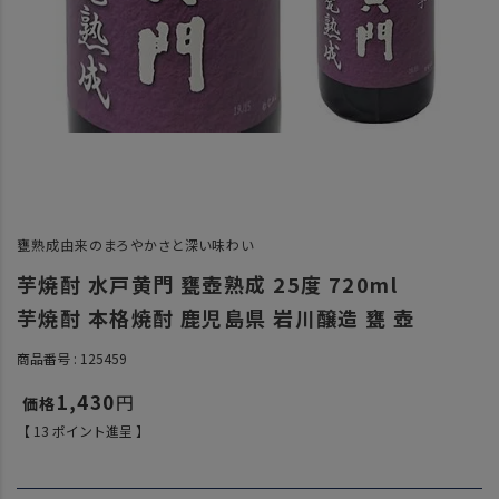
甕熟成由来のまろやかさと深い味わい
芋焼酎 水戸黄門 甕壺熟成 25度 720ml
芋焼酎 本格焼酎 鹿児島県 岩川醸造 甕 壺
商品番号
125459
1,430
【
13
ポイント進呈 】