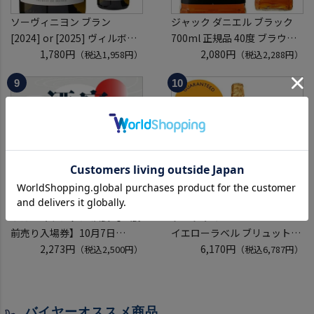
ソーヴィニヨン ブラン
ジャック ダニエル ブラック
[2024] or [2025] ヴィルボワ
700ml 正規品 40度 ブラウン
750ml フランス ロワール 辛
1,780円
フォーマン
2,080円
（税込1,958円）
（税込2,288円）
口 白ワイン 浜運A
ウイスキー テネシー バーボン
長S
リカーマウンテン 酒宴【一般
ヴーヴ クリコ
前売り入場券】10月7日
イエローラベル ブリュット
(水)11:00～17:00 2026
2,273円
750ml 正規品
6,170円
（税込2,500円）
（税込6,787円）
ホテルグランヴィア京都 3階
ヴーヴクリコ ヴーヴ・クリコ
「源氏の間」
ブーブクリコ
入場券となるeチケットは【9
シャンパーニュ シャンパン
バイヤーオススメ商品
月下旬】にメールにて配信予
お一人様12本まで