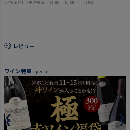
lいも焼酎l l鹿児島県l l1.8Ll l1.8ll l一升瓶l
レビュー
ワイン特集
special