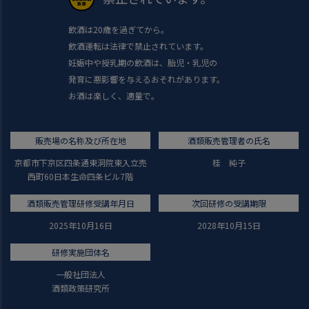
飲酒は20歳を過ぎてから。
飲酒運転は法律で禁止されています。
妊娠中や授乳期の飲酒は、胎児・乳児の
発育に悪影響を与えるおそれがあります。
お酒は楽しく、適量で。
販売場の名称及び所在地
酒類販売管理者の氏名
京都市下京区四条通東洞院東入立売
桂 純子
西町60日本生命四条ビル7階
酒類販売管理研修受講年月日
次回研修の受講期限
2025年10月16日
2028年10月15日
研修実施団体名
一般社団法人
酒類政策研究所