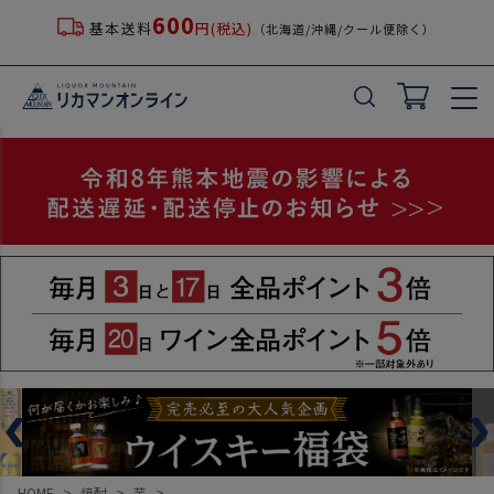
600
基本送料
円(税込)
（北海道/沖縄/クール便除く）
HOME
焼酎
芋