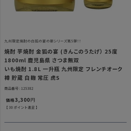
九州限定焼酎の白狐の宴の新シリーズ第5弾！！
焼酎 芋焼酎 金狐の宴 (きんこのうたげ） 25度
1800ml 鹿児島県 さつま無双
いも焼酎 1.8L 一升瓶 九州限定 フレンチオーク
樽 貯蔵 白麹 常圧 虎S
商品番号
125382
3,300
【
30
ポイント進呈 】