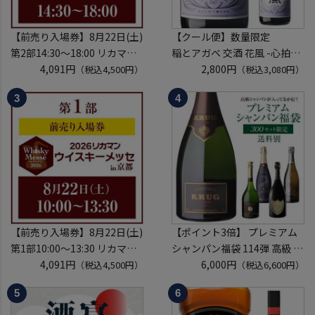
【前売り入場券】8月22日(土)
【クール便】数量限定
第2部14:30～18:00 リカマン
稲とアガベ 交酒 花風 -心拍-
ウイスキーメッセ in京都
4,091円
KYOTO EDITION 720ml こう
2,800円
（税込4,500円）
（税込3,080円）
2026 1枚
しゅ はなかぜ craft sake クラ
入場券となるeチケットは【8
フトサケ 秋田県 男鹿市
月上旬】にメールにて配信予
定
※代引き決済不可
【前売り入場券】8月22日(土)
【ポイント3倍】 プレミアム
第1部10:00～13:30 リカマン
シャンパン福袋 114弾 高級 シ
ウイスキーメッセ in京都
4,091円
ャンパン を探せ トゥルベ ト
6,000円
（税込4,500円）
（税込6,600円）
2026 1枚
レゾール クリュッグ 2004 が
入場券となるeチケットは【8
入ってるかも!? 【先着300
月上旬】にメールにて配信予
本】 シャンパン シャンパーニ