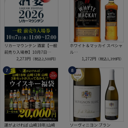
定
ュ リカーマウンテン 福袋 WK
※代引き決済不可
くじ 【送
リカーマウンテン 酒宴【一般
ホワイト＆マッカイ スペシャ
前売り入場券】10月7日
ル
(水)11:00～17:00 2026
2,273円
40度 700ml
1,272円
（税込2,500円）
（税込1,399円）
ホテルグランヴィア京都 3階
スコッチ ウイスキー white &
「源氏の間」
mackay scotch whisky [長S]
入場券となるeチケットは【9
月下旬】にメールにて配信予
定
運がよければ 山崎18年/山崎
ソーヴィニヨン ブラン