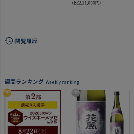
焼酎飲み比べセット！ 25
いも焼
（税込11,000円）
度 1800ml×5
造 早
いも焼酎 1.8L 一升瓶 芋
バニラ
焼酎 贈答 ギフト プレゼ
ロッ
ント 送料無料 3年＆5年
熟成酒入り 焼酎専門店厳
閲覧履歴
選
週間ランキング
Weekly ranking