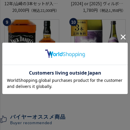
12年/山崎の3本セットが入っ
[2024] or [2025] ヴィルボワ
ているかも！？ ウイスキー福
20,000円
750ml フランス ロワール 辛
1,780円
（税込22,000円）
（税込1,958円）
袋 2～6本組 限定200セット
口 白ワイン 浜運A
虎S ※必ずもらえるCP対象
(1P)
ジャック ダニエル ブラック
【送料無料 クール代込み】数
700ml 正規品 40度 ブラウン
量限定
フォーマン
2,080円
稲とアガベ 交酒 花風 -心拍-
9,073円
（税込2,288円）
（税込9,980円）
ウイスキー テネシー バーボン
KYOTO EDITION 720ml 3本
長S
こうしゅ はなかぜ craft sake
クラフトサケ 秋田県 男鹿市
バイヤーオススメ商品
[クール配送]
Buyer recommended