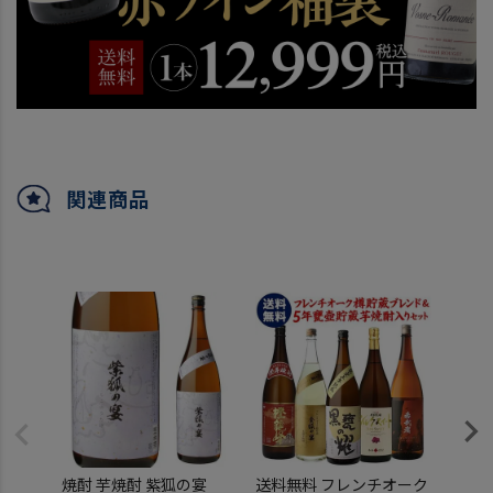
関連商品
焼酎 芋焼酎 紫狐の宴
送料無料 フレンチオーク
焼酎 