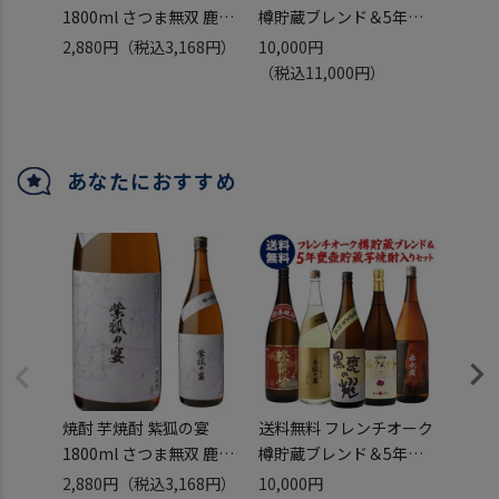
1800ml さつま無双 鹿児
樽貯蔵ブレンド＆5年長
HOJ
島県
期甕貯蔵焼酎が入った芋
ド42度
2,880円
（税込3,168円）
10,000円
3,50
焼酎飲み比べセット！ 25
いも焼
（税込11,000円）
度 1800ml×5
造 早
いも焼酎 1.8L 一升瓶 芋
バニラ
焼酎 贈答 ギフト プレゼ
ロッ
ント 送料無料 3年＆5年
あなたにおすすめ
熟成酒入り 焼酎専門店厳
選
焼酎 芋焼酎 紫狐の宴
送料無料 フレンチオーク
焼酎 
1800ml さつま無双 鹿児
樽貯蔵ブレンド＆5年長
HOJ
島県
期甕貯蔵焼酎が入った芋
ド42度
2,880円
（税込3,168円）
10,000円
3,50