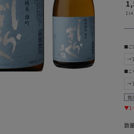
1
【
14
■ご
■こ
佐
▼