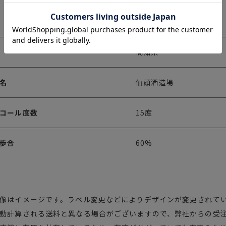
720ml
高知県
名
仙頭酒造場
コール度数
15度
歩合
60%
像はイメージです。ラベル変更などによりデザインが変更されて
動計算される送料と異なる場合がございますので、弊社からの受