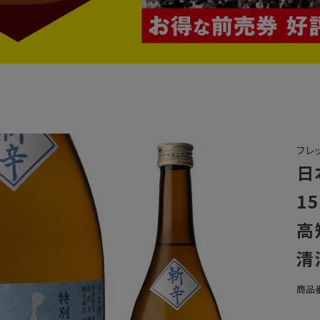
フレ
日
15
高
清
商品