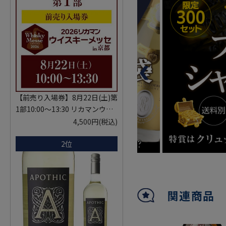
【前売り入場券】8月22日(土)第
1部10:00～13:30 リカマンウイ
スキーメッセ in京都 2026 1枚
4,500円
(税込)
入場券となるeチケットは【8月
2位
中旬】にメールにて配信予定
※代引き決済不可
関連商品