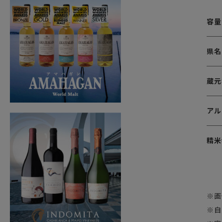
容量
県名
蔵元
アル
精米
※画
※自