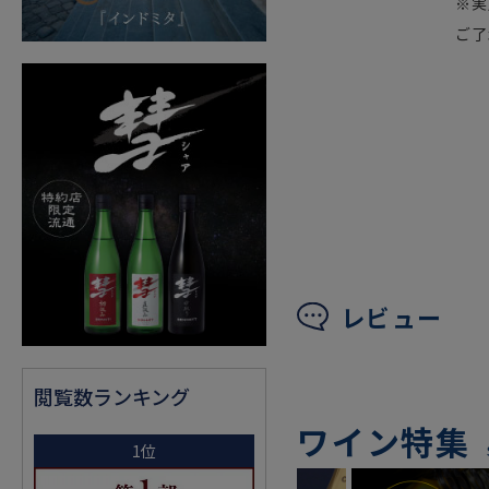
※実
ご了
レビュー
閲覧数ランキング
ワイン特集
1位