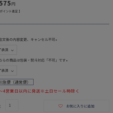
,575
ポイント進呈 】
注文後の内容変更、キャンセル不可
(
必
須
ちらの商品は包装・熨斗対応「不可」です
)
(
必
須
川急便（通常便）
)
1～4営業日以内に発送※土日セール時除く
お気に入りに追加