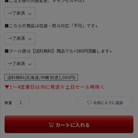
■ご注文後の内容変更、キャンセル不可
(
必
須
■こちらの商品は包装・熨斗対応「不可」です
)
(
必
須
■クール便は【送料無料】商品でも+380円頂戴します
)
(
必
須
送料無料(北海道/沖縄 別途1,000円)
)
▼1～4営業日以内に発送※土日セール時除く
お気に入りに追加
カートに入れる