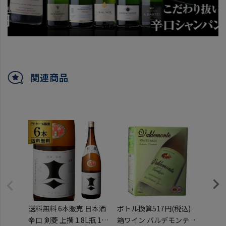
関連商品
送料無料 6本販売 日本酒
ボトル換算517円(税込)
送料無
辛口 剣菱 上撰 1.8L瓶 16
箱ワイン バルデモンテ ホ
円税別 日