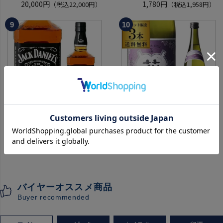
ているかも！？ ウイスキー福
20,000円
750ml フランス ロワール 辛
1,780円
（税込22,000円）
（税込1,958円）
袋 2～6本組 限定200セット
口 白ワイン 浜運A
虎S ※必ずもらえるCP対象
(1P)
ジャック ダニエル ブラック
【送料無料 クール代込み】数
700ml 正規品 40度 ブラウン
量限定
フォーマン
2,080円
稲とアガベ 交酒 花風 -心拍-
9,073円
（税込2,288円）
（税込9,980円）
ウイスキー テネシー バーボン
KYOTO EDITION 720ml 3本
長S
こうしゅ はなかぜ craft sake
クラフトサケ 秋田県 男鹿市
バイヤーオススメ商品
[クール配送]
Buyer recommended