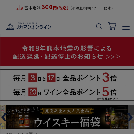
600
基本送料
円(税込)
（北海道/沖縄/クール便除く）
HOME
日本酒