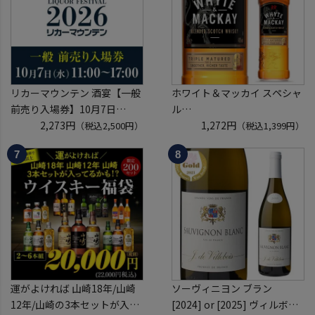
※代引き決済不可
くじ 【送
リカーマウンテン 酒宴【一般
ホワイト＆マッカイ スペシャ
前売り入場券】10月7日
ル
(水)11:00～17:00 2026
2,273円
40度 700ml
1,272円
（税込2,500円）
（税込1,399円）
ホテルグランヴィア京都 3階
スコッチ ウイスキー white &
「源氏の間」
mackay scotch whisky [長S]
入場券となるeチケットは【9
月下旬】にメールにて配信予
定
運がよければ 山崎18年/山崎
ソーヴィニヨン ブラン
12年/山崎の3本セットが入っ
[2024] or [2025] ヴィルボワ