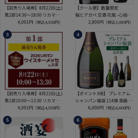
【前売り入場券】8月22日(土)
【クール便】数量限定
第2部14:30～18:00 リカマン
稲とアガベ 交酒 花風 -心拍-
ウイスキーメッセ in京都
4,091円
KYOTO EDITION 720ml こう
2,800円
（税込4,500円）
（税込3,080円）
2026 1枚
しゅ はなかぜ craft sake クラ
入場券となるeチケットは【8
フトサケ 秋田県 男鹿市
月上旬】にメールにて配信予
定
※代引き決済不可
【前売り入場券】8月22日(土)
【ポイント3倍】 プレミアム
第1部10:00～13:30 リカマン
シャンパン福袋 114弾 高級 シ
ウイスキーメッセ in京都
4,091円
ャンパン を探せ トゥルベ ト
6,000円
（税込4,500円）
（税込6,600円）
2026 1枚
レゾール クリュッグ 2004 が
入場券となるeチケットは【8
入ってるかも!? 【先着300
月上旬】にメールにて配信予
本】 シャンパン シャンパーニ
定
ュ リカーマウンテン 福袋 WK