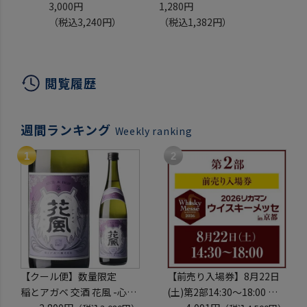
ン 750ml
アルコールフリー 赤
アルコ
3,000円
1,280円
1,280円
アルコール0.0％ ノン
ノンアルコールワイン
イレン 
（税込3,240円）
（税込1,382円）
（税込1,
アルコールスパークリ
長S
ワイン
ング 白 ベルギー アル
長S
コールフリー ノンアル
閲覧履歴
コールワイン 長S
週間ランキング
Weekly ranking
【クール便】数量限定
【前売り入場券】8月22日
稲とアガベ 交酒 花風 -心
(土)第2部14:30～18:00 リ