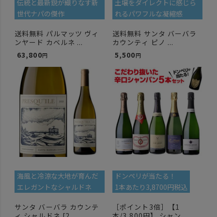
伝統と最新鋭が織りなす新
土壌をダイレクトに感じら
世代ナパの傑作
れるパワフルな凝縮感
送料無料 パルマッツ ヴィ
送料無料 サンタ バーバラ
ンヤード カベルネ ...
カウンティ ピノ ...
63,800
5,500
海風と冷涼な大地が育んだ
ドンペリが当たる！
エレガントなシャルドネ
1本あたり3,8700円税込
サンタ バーバラ カウンテ
［ポイント3倍］【1
ィ シャルドネ [2...
本/3,800円】 シャン...