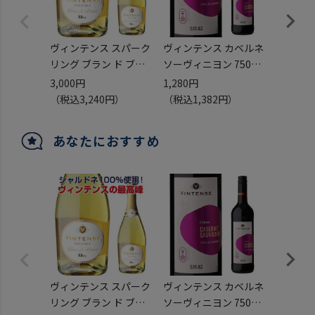
ヴィンテンス スパーク
ヴィンテンス カベルネ
ヴィンテ
リング ブラン ド ブラ
ソーヴィニヨン 750ml
リング ブ
ン 750ml
アルコールフリー 赤
アルコ
3,000円
1,280円
1,280円
アルコール0.0％ ノン
ノンアルコールワイン
イレン 
（税込3,240円）
（税込1,382円）
（税込1,
アルコールスパークリ
長S
ワイン
ング 白 ベルギー アル
長S
あなたにおすすめ
コールフリー ノンアル
コールワイン 長S
ヴィンテンス スパーク
ヴィンテンス カベルネ
ヴィンテ
リング ブラン ド ブラ
ソーヴィニヨン 750ml
リング ブ