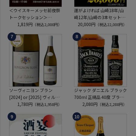
＜ウイスキーメッセ前夜祭
運がよければ 山崎18年/山
トークセッション＞
崎12年/山崎の3本セットが
8月21日(金)15:00～17:00京
1,819円
入っているかも！？ ウイス
20,000円
（税込2,000円）
（税込22,000円）
都開催
キー福袋 2～6本組 限定200
クレジットカード決済のみ
セット 虎S ※必ずもらえる
CP対象(1P)
ソーヴィニヨン ブラン
ジャック ダニエル ブラック
[2024] or [2025] ヴィルボ
700ml 正規品 40度 ブラウ
ワ 750ml フランス ロワー
1,780円
ンフォーマン
2,080円
（税込1,958円）
（税込2,288円）
ル 辛口 白ワイン 浜運A
ウイスキー テネシー バーボ
ン 長S