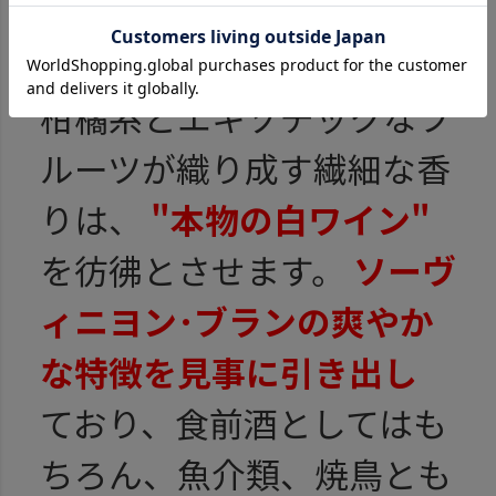
ヨン・ブラン
柑橘系とエキゾチックなフ
ルーツが織り成す繊細な香
りは、
"本物の白ワイン"
を彷彿とさせます。
ソーヴ
ィニヨン･ブランの爽やか
な特徴を見事に引き出し
ており、食前酒としてはも
ちろん、魚介類、焼鳥とも