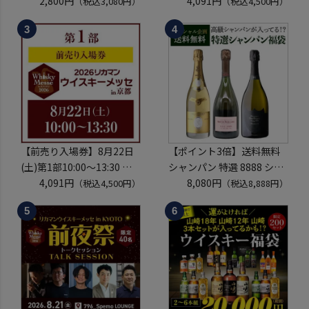
拍- KYOTO EDITION 720ml
2,800円
カマンウイスキーメッセ in
4,091円
（税込3,080円）
（税込4,500円）
こうしゅ はなかぜ craft
京都 2026 1枚
sake クラフトサケ 秋田県
入場券となるeチケットは
男鹿市
【8月中旬】にメールにて
配信予定
※代引き決済不可
【前売り入場券】8月22日
【ポイント3倍】送料無料
(土)第1部10:00～13:30 リ
シャンパン 特選 8888 シャ
カマンウイスキーメッセ in
4,091円
ンパン福袋 第29弾 高級シ
8,080円
（税込4,500円）
（税込8,888円）
京都 2026 1枚
ャンパン を探せ！ 超レアシ
入場券となるeチケットは
ャンパンが入ってるかも!?
【8月中旬】にメールにて
【限定300セット】 シャン
配信予定
パーニュ クリスタル ドンペ
※代引き決済不可
リP2 NPU 2008 VT リカー
マウ