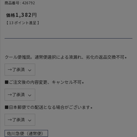
商品番号
426792
1,382
【
13
ポイント進呈 】
クール便推奨。通常便選択による液漏れ、劣化の返品交換不可
(
必
須
■ご注文後の内容変更、キャンセル不可
)
(
必
須
■日本郵便での配送となる場合がございます
)
(
必
須
佐川急便（通常便）