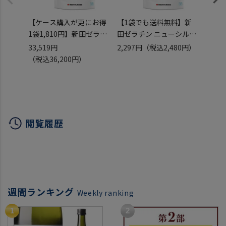
【ケース購入が更にお得
【1袋でも送料無料】新
【まと
1袋1,810円】新田ゼラチ
田ゼラチン ニューシルバ
3,0
ン ニューシルバー 顆粒ゼ
ー 顆粒ゼラチン 500g×1
フィ
33,519円
2,297円
（税込2,480円）
13,8
ラチン 500g×20袋 無添
袋 無添加 牛由来(牛骨 牛
500g×5袋 
（税込36,200円）
（税込
加 牛由来(牛骨 牛皮) ゼリ
皮) ゼリー材料 虎S
(鱗 皮
ー材料 虎S
閲覧履歴
週間ランキング
Weekly ranking