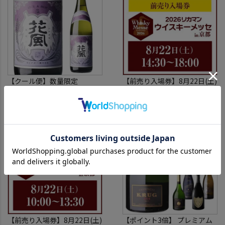
【クール便】数量限定
【前売り入場券】8月22日(土)
稲とアガベ 交酒 花風 -心拍-
第2部14:30～18:00 リカマン
KYOTO EDITION 720ml こう
2,800円
ウイスキーメッセ in京都
4,091円
（税込3,080円）
（税込4,500円）
しゅ はなかぜ craft sake クラ
2026 1枚
フトサケ 秋田県 男鹿市
入場券となるeチケットは【8
月中旬】にメールにて配信予
定
※代引き決済不可
【前売り入場券】8月22日(土)
【ポイント3倍】 プレミアム