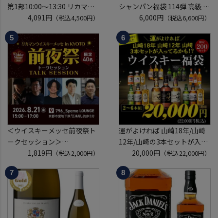
第1部10:00～13:30 リカマン
シャンパン福袋 114弾 高級 シ
ウイスキーメッセ in京都
4,091円
ャンパン を探せ トゥルベ ト
6,000円
（税込4,500円）
（税込6,600円）
2026 1枚
レゾール クリュッグ 2004 が
入場券となるeチケットは【8
入ってるかも!? 【先着300
月中旬】にメールにて配信予
本】 シャンパン シャンパーニ
定
ュ リカーマウンテン 福袋 WK
※代引き決済不可
くじ 【送
＜ウイスキーメッセ前夜祭ト
運がよければ 山崎18年/山崎
ークセッション＞
12年/山崎の3本セットが入っ
8月21日(金)15:00～17:00京都
1,819円
ているかも！？ ウイスキー福
20,000円
（税込2,000円）
（税込22,000円）
開催
袋 2～6本組 限定200セット
クレジットカード決済のみ
虎S ※必ずもらえるCP対象
(1P)