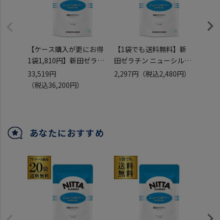
【ケース購入が更にお得
【1袋でも送料無料】新
【まと
1袋1,810円】新田ゼラチ
田ゼラチン ニューシルバ
3,0
ン ニューシルバー 顆粒ゼ
ー 顆粒ゼラチン 500g×1
フィ
33,519円
2,297円
（税込2,480円）
13,8
ラチン 500g×20袋 無添
袋 無添加 牛由来(牛骨 牛
500g×5袋 
（税込36,200円）
（税込
加 牛由来(牛骨 牛皮) ゼリ
皮) ゼリー材料 虎S
(鱗 皮
ー材料 虎S
あなたにおすすめ