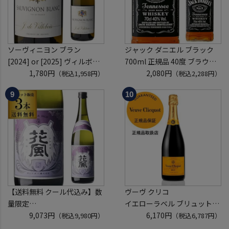
ソーヴィニヨン ブラン
ジャック ダニエル ブラック
[2024] or [2025] ヴィルボワ
700ml 正規品 40度 ブラウン
750ml フランス ロワール 辛
1,780円
フォーマン
2,080円
（税込1,958円）
（税込2,288円）
口 白ワイン 浜運A
ウイスキー テネシー バーボン
長S
【送料無料 クール代込み】数
ヴーヴ クリコ
量限定
イエローラベル ブリュット
稲とアガベ 交酒 花風 -心拍-
9,073円
750ml 正規品
6,170円
（税込9,980円）
（税込6,787円）
KYOTO EDITION 720ml 3本
ヴーヴクリコ ヴーヴ・クリコ