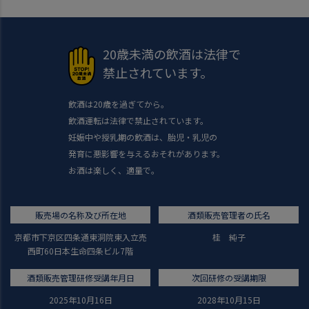
20歳未満の飲酒は法律で
禁止されています。
飲酒は20歳を過ぎてから。
飲酒運転は法律で禁止されています。
妊娠中や授乳期の飲酒は、胎児・乳児の
発育に悪影響を与えるおそれがあります。
お酒は楽しく、適量で。
販売場の名称及び所在地
酒類販売管理者の氏名
京都市下京区四条通東洞院東入立売
桂 純子
西町60日本生命四条ビル7階
酒類販売管理研修受講年月日
次回研修の受講期限
2025年10月16日
2028年10月15日