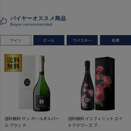
こうしゅ はなかぜ craft sake
ブーブクリコ
クラフトサケ 秋田県 男鹿市
シャンパーニュ シャンパン
バイヤーオススメ商品
[クール配送]
お一人様12本まで
Buyer recommended
プレゼント 記念日
ワイン
ビール
ウイスキー
和酒
送料無料 サン ガールオルパー
送料無料 インフィニット エイ
ル ブラン ド ...
トフラワーズ ブ...