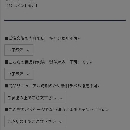
【
92
ポイント進呈 】
■ご注文後の内容変更、キャンセル不可
(
必
須
■こちらの商品は包装・熨斗対応「不可」です
)
(
必
須
■商品リニューアル時期のため新旧ラベル指定不可
)
(
必
須
■ご希望のパッケージでない理由によるキャンセル不可
)
(
必