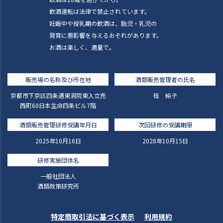
飲酒運転は法律で禁止されています。
妊娠中や授乳期の飲酒は、胎児・乳児の
発育に悪影響を与えるおそれがあります。
お酒は楽しく、適量で。
販売場の名称及び所在地
酒類販売管理者の氏名
京都市下京区四条通東洞院東入立売
桂 純子
西町60日本生命四条ビル7階
酒類販売管理研修受講年月日
次回研修の受講期限
2025年10月16日
2028年10月15日
研修実施団体名
一般社団法人
酒類政策研究所
特定商取引法に基づく表示
利用規約