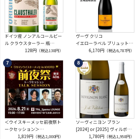
ドイツ産 ノンアルコールビー
ヴーヴ クリコ
ル クラウスターラー 瓶
イエローラベル ブリュット
330ml ノンアル ビールテイス
128円
750ml 正規品
6,170円
（税込138円）
（税込6,787円）
ト ビアテイスト 長S
ヴーヴクリコ ヴーヴ・クリコ
ブーブクリコ
シャンパーニュ シャンパン
お一人様12本まで
プレゼント 記念日
＜ウイスキーメッセ前夜祭ト
ソーヴィニヨン ブラン
ークセッション＞
[2024] or [2025] ヴィルボワ
8月21日(金)15:00～17:00京都
1,819円
750ml フランス ロワール 辛
1,780円
（税込2,000円）
（税込1,958円）