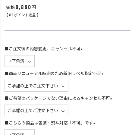
8,880
【
82
ポイント進呈 】
■ご注文後の内容変更、キャンセル不可
(
必
須
■商品リニューアル時期のため新旧ラベル指定不可
)
(
必
須
■ご希望のパッケージでない理由によるキャンセル不可
)
(
必
須
■こちらの商品は包装・熨斗対応「不可」です
)
(