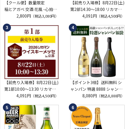
【クール便】数量限定
【前売り入場券】8月22日(土)
稲とアガベ 交酒 花風 -心拍-
第2部14:30～18:00 リカマン
KYOTO EDITION 720ml こう
2,800円
ウイスキーメッセ in京都
4,091円
（税込3,080円）
（税込4,500円）
しゅ はなかぜ craft sake クラ
2026 1枚
フトサケ 秋田県 男鹿市
入場券となるeチケットは【8
月中旬】にメールにて配信予
定
※代引き決済不可
【前売り入場券】8月22日(土)
【ポイント3倍】送料無料 シ
第1部10:00～13:30 リカマン
ャンパン 特選 8888 シャンパ
ウイスキーメッセ in京都
4,091円
ン福袋 第29弾 高級シャンパ
8,080円
（税込4,500円）
（税込8,888円）
2026 1枚
ン を探せ！ 超レアシャンパン
入場券となるeチケットは【8
が入ってるかも!?【限定300セ
月中旬】にメールにて配信予
ット】 シャンパーニュ クリス
定
タル ドンペリP2 NPU 2008
※代引き決済不可
VT リカーマウ