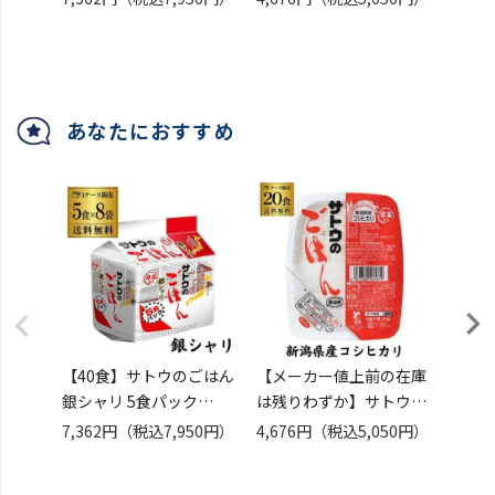
ウ食品 レトルトご飯 その
産コシヒカリ 200g×20
80個
（税込
まま おいしいごはん カワ
食 レトルト サトウのご飯
タキ
さとう 佐藤 こしひかり
カワタキ
あなたにおすすめ
【40食】サトウのごはん
【メーカー値上前の在庫
【80
銀シャリ 5食パック
は残りわずか】サトウ食
5食パ
(200g×5食)×8袋入 サト
品 サトウのごはん 新潟県
ヒカリ 
7,362円
（税込7,950円）
4,676円
（税込5,050円）
15,6
ウ食品 レトルトご飯 その
産コシヒカリ 200g×20
80個
（税込
まま おいしいごはん カワ
食 レトルト サトウのご飯