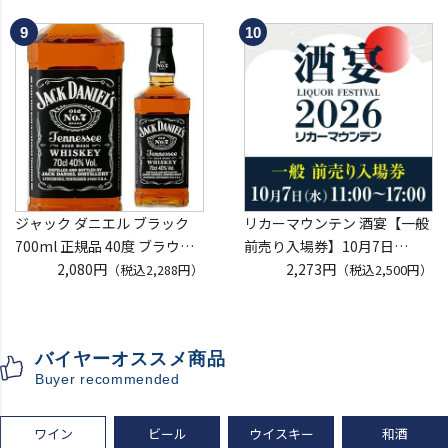
開催
口 白ワイン 浜運A
クレジットカード決済のみ
ジャック ダニエル ブラック
リカーマウンテン 酒宴【一般
700ml 正規品 40度 ブラウン
前売り入場券】10月7日
フォーマン
2,080円
(水)11:00～17:00 2026
2,273円
（税込2,288円）
（税込2,500円）
ウイスキー テネシー バーボン
ホテルグランヴィア京都 3階
長S
「源氏の間」
入場券となるeチケットは【9
バイヤーオススメ商品
月下旬】にメールにて配信予
Buyer recommended
定
ワイン
ビール
ウイスキー
和酒