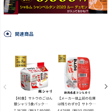
関連商品
【40食】サトウのごはん
【メーカー値上前の在庫
【80
銀シャリ 5食パック
は残りわずか】サトウ食
5食パ
(200g×5食)×8袋入 サト
品 サトウのごはん 新潟県
ヒカリ 
7,362円
（税込7,950円）
4,676円
（税込5,050円）
15,6