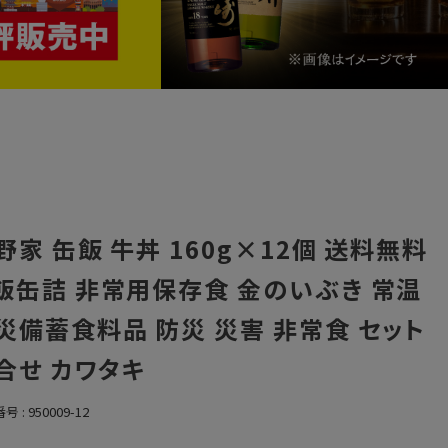
野家 缶飯 牛丼 160g×12個 送料無料
飯缶詰 非常用保存食 金のいぶき 常温
災備蓄食料品 防災 災害 非常食 セット
合せ カワタキ
番号
950009-12