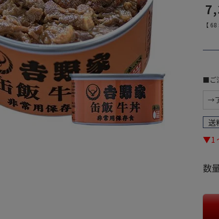
7
【
68
■ご
送
▼