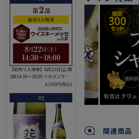
【前売り入場券】8月22日(土)第
2部14:30～18:00 リカマンウイ
スキーメッセ in京都 2026 1枚
4,500円
(税込)
入場券となるeチケットは【8月
2位
中旬】にメールにて配信予定
※代引き決済不可
関連商品