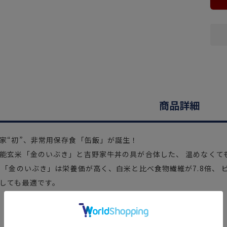
商品詳細
家“初”、非常用保存食「缶飯」が誕生！
能玄米「金のいぶき」と吉野家牛丼の具が合体した、 温めなくて
 「金のいぶき」は栄養価が高く、白米と比べ食物繊維が7.8倍、 
しても最適です。