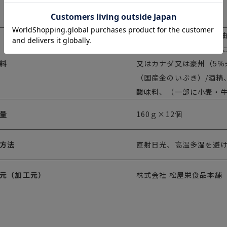
米飯類(牛丼)
牛丼具（タレ（砂糖。醤
生姜、オニオンエキス、
料
又はカナダ又は豪州（5
（国産金のいぶき）/酒精
酸味料、（一部に小麦・
量
160ｇ×12個
方法
直射日光、高温多湿を避
元（加工元）
株式会社 松屋栄食品本舗