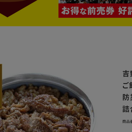
吉
ご
防
詰
商品