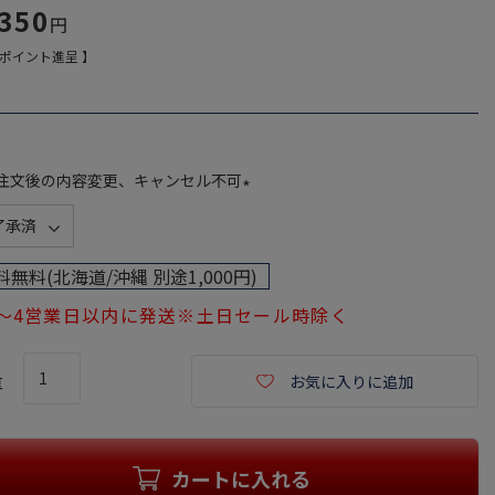
,350
ポイント進呈 】
注文後の内容変更、キャンセル不可
(
必
須
料無料(北海道/沖縄 別途1,000円)
)
1～4営業日以内に発送※土日セール時除く
お気に入りに追加
カートに入れる