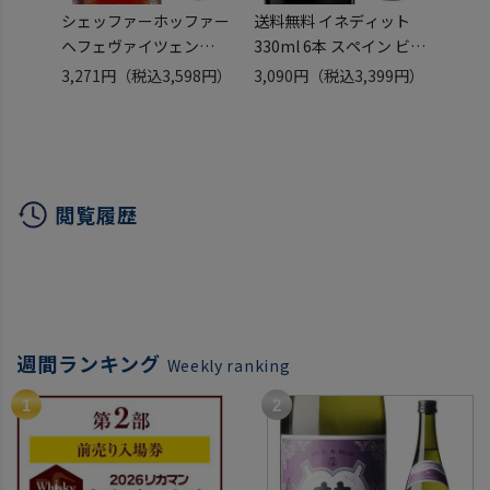
シェッファーホッファー
送料無料 イネディット
父の日
ヘフェヴァイツェン
330ml 6本 スペイン ビー
処分 
330ml 瓶×12本
ル
スリ
3,271円
（税込3,598円）
3,090円
（税込3,399円）
2,72
【12本セット販売】【送
お試し 輸入ビール 海外ビ
ー付 
料無料】 輸入ビール 海外
ール 白ビール エルブジ
ィット
ビール ドイツ ビール 白
パーティ ギフト 長S ホワ
ト ギ
ビール ヴァイス 長S
イトデー
ント 
閲覧履歴
週間ランキング
Weekly ranking