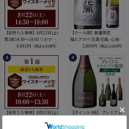
【前売り入場券】8月22日(土)
【クール便】数量限定
第2部14:30～18:00 リカマン
稲とアガベ 交酒 花風 -心拍-
ウイスキーメッセ in京都
4,091円
KYOTO EDITION 720ml こう
2,800円
（税込4,500円）
（税込3,080円）
2026 1枚
しゅ はなかぜ craft sake クラ
入場券となるeチケットは【8
フトサケ 秋田県 男鹿市
月中旬】にメールにて配信予
定
※代引き決済不可
【前売り入場券】8月22日(土)
【ポイント3倍】 プレミアム
第1部10:00～13:30 リカマン
シャンパン福袋 114弾 高級 シ
ウイスキーメッセ in京都
4,091円
ャンパン を探せ トゥルベ ト
6,000円
（税込4,500円）
（税込6,600円）