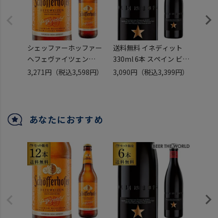
シェッファーホッファー
送料無料 イネディット
父の日
ヘフェヴァイツェン
330ml 6本 スペイン ビー
処分 
330ml 瓶×12本
ル
スリ
3,271円
（税込3,598円）
3,090円
（税込3,399円）
2,72
【12本セット販売】【送
お試し 輸入ビール 海外ビ
ー付 
料無料】 輸入ビール 海外
ール 白ビール エルブジ
ィット
ビール ドイツ ビール 白
パーティ ギフト 長S ホワ
ト ギ
ビール ヴァイス 長S
イトデー
ント 
あなたにおすすめ