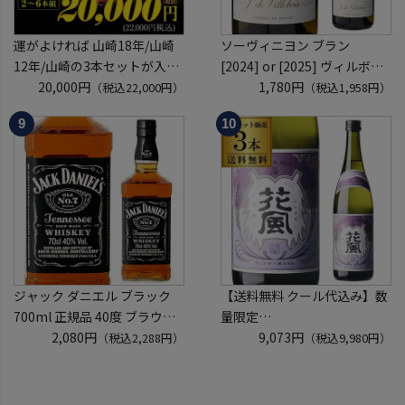
運がよければ 山崎18年/山崎
ソーヴィニヨン ブラン
12年/山崎の3本セットが入っ
[2024] or [2025] ヴィルボワ
ているかも！？ ウイスキー福
20,000円
750ml フランス ロワール 辛
1,780円
（税込22,000円）
（税込1,958円）
袋 2～6本組 限定200セット
口 白ワイン 浜運A
虎S ※必ずもらえるCP対象
(1P)
ジャック ダニエル ブラック
【送料無料 クール代込み】数
700ml 正規品 40度 ブラウン
量限定
フォーマン
2,080円
稲とアガベ 交酒 花風 -心拍-
9,073円
（税込2,288円）
（税込9,980円）
ウイスキー テネシー バーボン
KYOTO EDITION 720ml 3本
長S
こうしゅ はなかぜ craft sake
クラフトサケ 秋田県 男鹿市