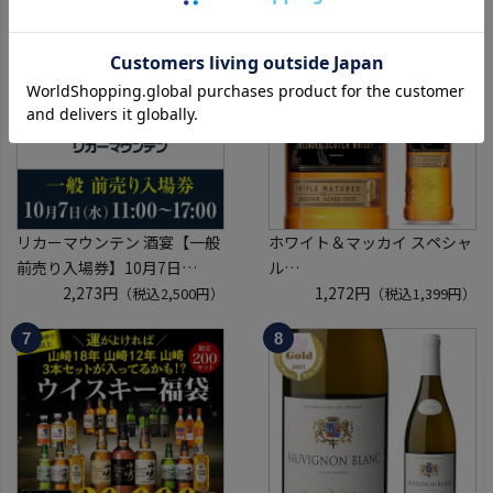
2026 1枚
レゾール クリュッグ 2004 が
入場券となるeチケットは【8
入ってるかも!? 【先着300
月上旬】にメールにて配信予
本】 シャンパン シャンパーニ
定
ュ リカーマウンテン 福袋 WK
※代引き決済不可
くじ 【送
リカーマウンテン 酒宴【一般
ホワイト＆マッカイ スペシャ
前売り入場券】10月7日
ル
(水)11:00～17:00 2026
2,273円
40度 700ml
1,272円
（税込2,500円）
（税込1,399円）
ホテルグランヴィア京都 3階
スコッチ ウイスキー white &
「源氏の間」
mackay scotch whisky [長S]
入場券となるeチケットは【9
月下旬】にメールにて配信予
定