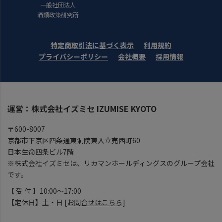
一般社団法人
酒類政策研究所
特定商取引法に基づく表示
利用規約
プライバシーポリシー
会社概要
採用情報
運営：株式会社イズミセ IZUMISE KYOTO
〒600-8007
京都市下京区四条通東洞院東入立売西町60
日本生命四条ビル7階
※株式会社イズミセは、リカマンホールディングスのグループ会社
です。
【 受 付 】10:00～17:00
【定休日】土・日 [
お問合せはこちら
]