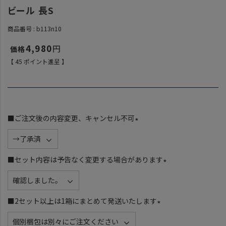
ビール 長S
商品番号
b113n10
4,980
【
45
ポイント進呈 】
■ご注文後の内容変更、キャンセル不可
(
必
須
■セット内容は予告なく変更する場合があります
)
(
必
須
■2セット以上は1箱にまとめて発送いたします
)
(