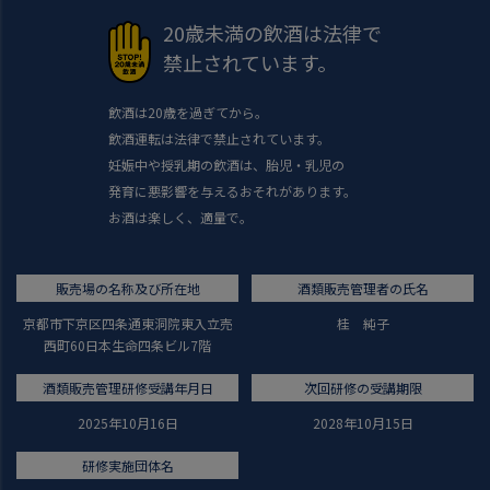
20歳未満の飲酒は法律で
禁止されています。
飲酒は20歳を過ぎてから。
飲酒運転は法律で禁止されています。
妊娠中や授乳期の飲酒は、胎児・乳児の
発育に悪影響を与えるおそれがあります。
お酒は楽しく、適量で。
販売場の名称及び所在地
酒類販売管理者の氏名
京都市下京区四条通東洞院東入立売
桂 純子
西町60日本生命四条ビル7階
酒類販売管理研修受講年月日
次回研修の受講期限
2025年10月16日
2028年10月15日
研修実施団体名