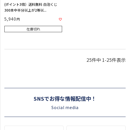
(ポイント3倍）送料無料 白泡くじ
300本中半分以上が2等以...
5,940
在庫切れ
25
件中
1
-
25
件表示
SNSでお得な情報配信中！
Social media