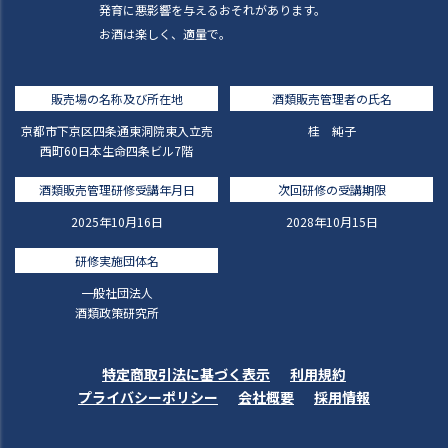
発育に悪影響を与えるおそれがあります。
お酒は楽しく、適量で。
販売場の名称及び所在地
酒類販売管理者の氏名
京都市下京区四条通東洞院東入立売
桂 純子
西町60日本生命四条ビル7階
酒類販売管理研修受講年月日
次回研修の受講期限
2025年10月16日
2028年10月15日
研修実施団体名
一般社団法人
酒類政策研究所
特定商取引法に基づく表示
利用規約
プライバシーポリシー
会社概要
採用情報