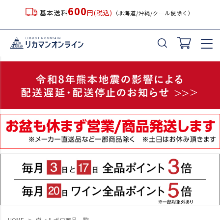
600
基本送料
円(税込)
（北海道/沖縄/クール便除く）
キーワード
価格
〜
在庫なし商品
在庫なし商品を表示しない
並び順
新着順
登録順
価格が安い順
価格が高い順
優先度順
HOME
ヴィルボワ商品一覧