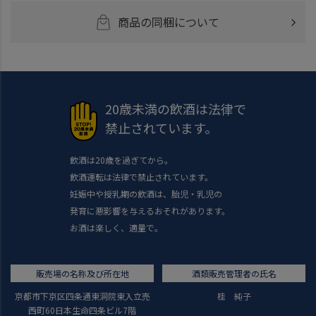
商品の同梱について
20歳未満の飲酒は法律で
禁止されています。
飲酒は20歳を過ぎてから。
飲酒運転は法律で禁止されています。
妊娠中や授乳期の飲酒は、胎児・乳児の
発育に悪影響を与えるおそれがあります。
お酒は楽しく、適量で。
販売場の名称及び所在地
酒類販売管理者の氏名
京都市下京区四条通東洞院東入立売
桂 純子
西町60日本生命四条ビル7階