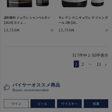
送料無料 ジュヴレ シャンベルタン
モレ サン ドニ キュヴェ デ ジャン ポ
[2019] カミュ ...
ール 2世 [20...
13,750
13,750
517
件中
1
-
50
件表示
1
2
…
11
バイヤーオススメ商品
Buyer recommended
ワイン
ビール
ウイスキー
和酒