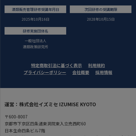
酒類販売管理研修受講年月日
次回研修の受講期限
2025年10月16日
2028年10月15日
研修実施団体名
一般社団法人
酒類政策研究所
特定商取引法に基づく表示
利用規約
プライバシーポリシー
会社概要
採用情報
運営：株式会社イズミセ IZUMISE KYOTO
〒600-8007
京都市下京区四条通東洞院東入立売西町60
日本生命四条ビル7階