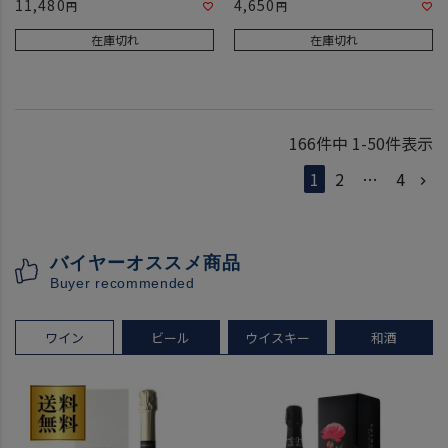
11,480
4,650
在庫切れ
在庫切れ
166
件中
1
-
50
件表示
1
2
…
4
バイヤーオススメ商品
Buyer recommended
ワイン
ビール
ウイスキー
和酒