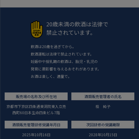
20歳未満の飲酒は法律で
禁止されています。
飲酒は20歳を過ぎてから。
飲酒運転は法律で禁止されています。
妊娠中や授乳期の飲酒は、胎児・乳児の
発育に悪影響を与えるおそれがあります。
お酒は楽しく、適量で。
販売場の名称及び所在地
酒類販売管理者の氏名
京都市下京区四条通東洞院東入立売
桂 純子
西町60日本生命四条ビル7階
酒類販売管理研修受講年月日
次回研修の受講期限
2025年10月16日
2028年10月15日