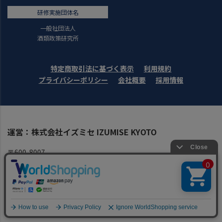
研修実施団体名
一般社団法人
酒類政策研究所
特定商取引法に基づく表示
利用規約
プライバシーポリシー
会社概要
採用情報
運営：株式会社イズミセ IZUMISE KYOTO
〒600-8007
京都市下京区四条通東洞院東入立売西町60
日本生命四条ビル7階
※株式会社イズミセは、リカマンホールディングスのグループ会社
です。
【 受 付 】10:00～17:00