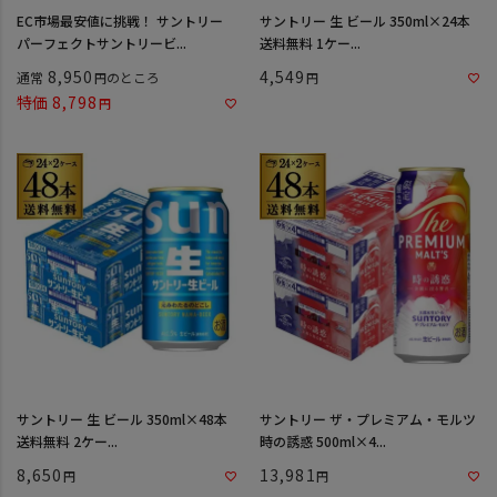
EC市場最安値に挑戦！ サントリー
サントリー 生 ビール 350ml×24本
パーフェクトサントリービ...
送料無料 1ケー...
8,950
4,549
通常
のところ
特価
8,798
サントリー 生 ビール 350ml×48本
サントリー ザ・プレミアム・モルツ
送料無料 2ケー...
時の誘惑 500ml×4...
8,650
13,981