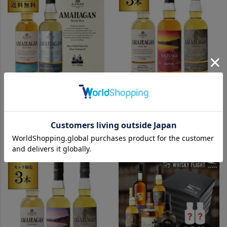
送料無料 長濱蒸溜所 アマハガン ワ
お一人様1セット限り YAZUKA
ールドモルト 2本セット...
AMAHAGAN記念3本...
14,080
20,130
在庫切れ
在庫切れ