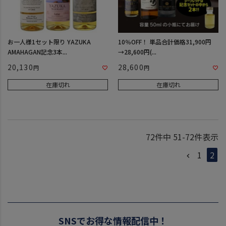
お一人様1セット限り YAZUKA
10％OFF！ 単品合計価格31,900円
AMAHAGAN記念3本...
→28,600円(...
20,130
28,600
在庫切れ
在庫切れ
72
件中
51
-
72
件表示
1
2
SNSでお得な情報配信中！