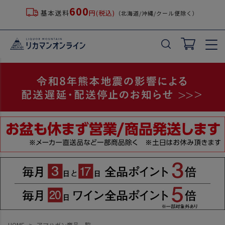
600
基本送料
円(税込)
（北海道/沖縄/クール便除く）
キーワード
価格
〜
在庫なし商品
在庫なし商品を表示しない
並び順
新着順
登録順
価格が安い順
価格が高い順
優先度順
HOME
アマハガン商品一覧