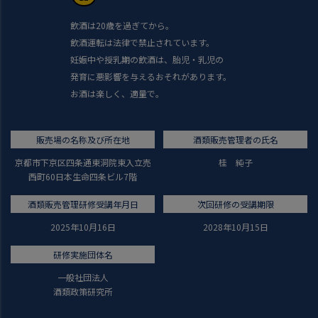
飲酒は20歳を過ぎてから。
飲酒運転は法律で禁止されています。
妊娠中や授乳期の飲酒は、胎児・乳児の
発育に悪影響を与えるおそれがあります。
お酒は楽しく、適量で。
販売場の名称及び所在地
酒類販売管理者の氏名
京都市下京区四条通東洞院東入立売
桂 純子
西町60日本生命四条ビル7階
酒類販売管理研修受講年月日
次回研修の受講期限
2025年10月16日
2028年10月15日
研修実施団体名
一般社団法人
酒類政策研究所