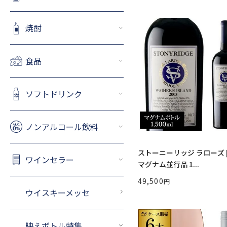
焼酎
食品
ソフトドリンク
ノンアルコール飲料
ストーニーリッジ ラローズ [2
ワインセラー
マグナム並行品 1...
49,500
ウイスキーメッセ
映えボトル特集