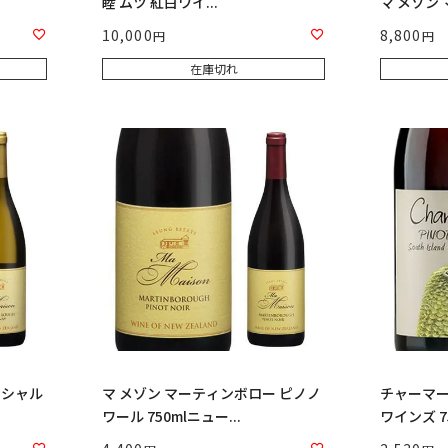
睦 ムツ 紅白ワイ...
マ メゾン マ
10,000
8,800
在庫切れ
 シャル
マ メゾン マーティンボロー ピノノ
チャーマー
ワール 750mlニュー...
ワインズ 75