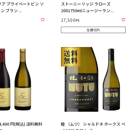
リア プライベートビン ソ
ストーニーリッジ ラローズ
 ブラン ...
2001750mlニュージーラン...
27,500
在庫切れ
,400 円(税込) 送料無料
睦 （ムツ） シャルドネ ホークス ベ