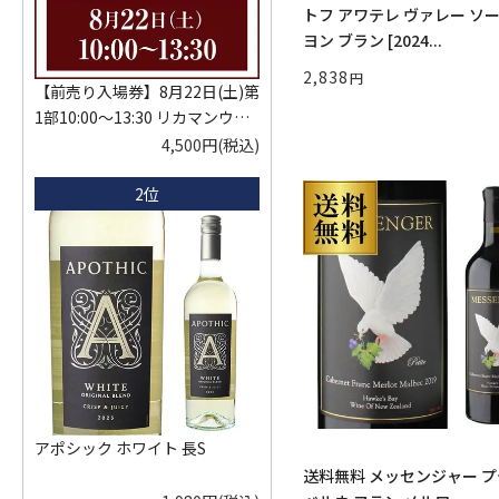
トフ アワテレ ヴァレー ソ
ヨン ブラン [2024...
2,838
【前売り入場券】8月22日(土)第
1部10:00～13:30 リカマンウイ
スキーメッセ in京都 2026 1枚
4,500円
(税込)
入場券となるeチケットは【8月
2位
中旬】にメールにて配信予定
※代引き決済不可
アポシック ホワイト 長S
送料無料 メッセンジャー プ