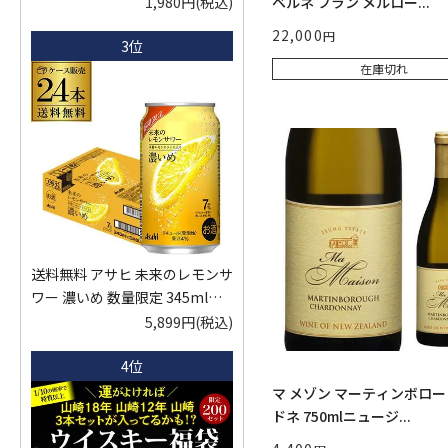
ベルネ フラン メルロー...
1,980円
(税込)
22,000
3位
在庫切れ
送料無料 アサヒ 未来のレモンサ
ワー 濃いめ 数量限定 345ml缶
×24本 1ケース レモンサワー チ
5,899円
(税込)
ューハイ サワー フルオープン缶
4位
AIB
マ メゾン マーティンボロー
ドネ 750mlニュージ...