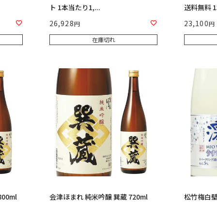
ト 1本当たり1,...
送料無料 1本
26,928
23,100
在庫切れ
00ml
会津ほまれ 純米吟醸 巽蔵 720ml
松竹梅白壁蔵