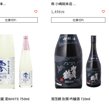
...
県 小嶋総本店 ...
1,496
在庫切れ
在庫切れ
 澪WHITE 750ml
賀茂鶴 別撰 吟醸酒 720ml