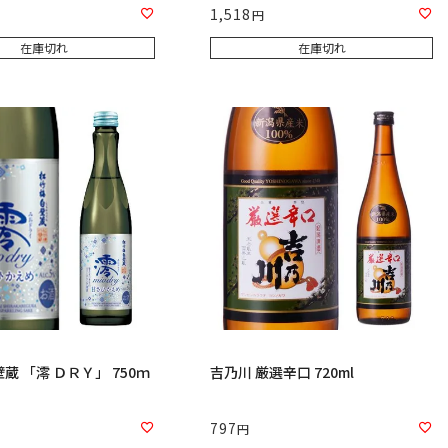
1,518
在庫切れ
在庫切れ
蔵 「澪 ＤＲＹ」 750ｍ
吉乃川 厳選辛口 720ml
797