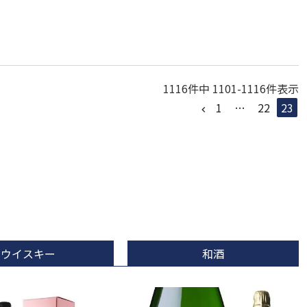
1116
件中
1101
-
1116
件表示
1
…
22
23
ウイスキー
和酒