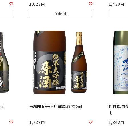
1,628
1,430
在庫切れ
ml
玉風味 純米大吟醸原酒 720ml
松竹梅 白壁
ｌ
1,738
1,342