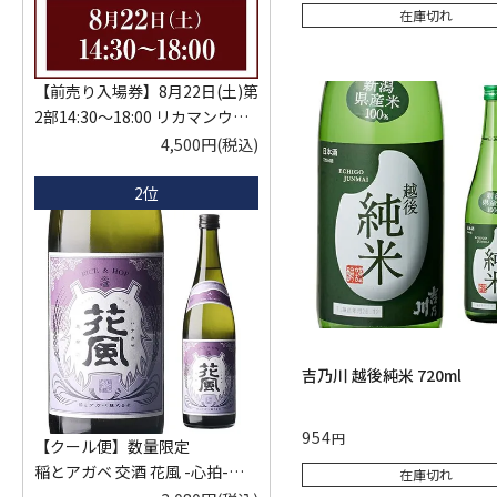
在庫切れ
【前売り入場券】8月22日(土)第
2部14:30～18:00 リカマンウイ
スキーメッセ in京都 2026 1枚
4,500円
(税込)
入場券となるeチケットは【8月
2位
中旬】にメールにて配信予定
※代引き決済不可
吉乃川 越後純米 720ml
954
【クール便】数量限定
稲とアガベ 交酒 花風 -心拍-
在庫切れ