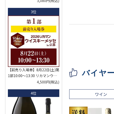
KYOTO EDITION 720ml こうし
3,080円
(税込)
ゅ はなかぜ craft sake クラフト
3位
サケ 秋田県 男鹿市
【前売り入場券】8月22日(土)第
バイヤ
1部10:00～13:30 リカマンウイ
スキーメッセ in京都 2026 1枚
4,500円
(税込)
入場券となるeチケットは【8月
4位
中旬】にメールにて配信予定
ワイン
※代引き決済不可