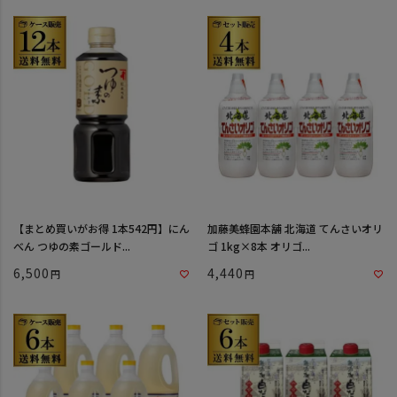
【まとめ買いがお得 1本542円】にん
加藤美蜂園本舗 北海道 てんさいオリ
べん つゆの素ゴールド...
ゴ 1kg×8本 オリゴ...
6,500
4,440