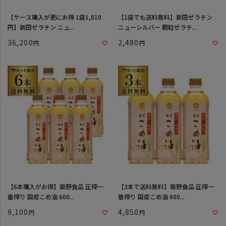
【ケース購入が更にお得 1袋1,810
【1袋でも送料無料】新田ゼラチン
円】新田ゼラチン ニュ...
ニューシルバー 顆粒ゼラチ...
36,200
2,480
【6本購入がお得】築野食品 圧搾一
【3本で送料無料】築野食品 圧搾一
番搾り 国産こめ油 600...
番搾り 国産こめ油 600...
9,100
4,850