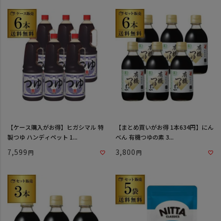
【ケース購入がお得】ヒガシマル 特
【まとめ買いがお得 1本634円】にん
製つゆ ハンディペット 1...
べん 有機つゆの素 3...
7,599
3,800