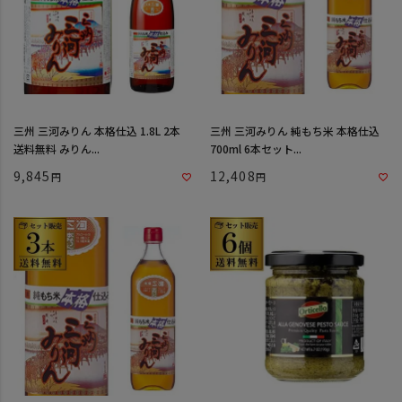
三州 三河みりん 本格仕込 1.8L 2本
三州 三河みりん 純もち米 本格仕込
送料無料 みりん...
700ml 6本セット...
9,845
12,408