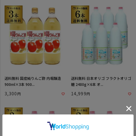
送料無料 国産純りんご酢 内堀醸造
送料無料 日本オリゴ フラクトオリゴ
900ml×3本 900...
糖 2480g×6本 オ...
3,300
14,999