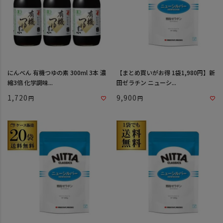
にんべん 有機つゆの素 300ml 3本 濃
【まとめ買いがお得 1袋1,980円】新
縮3倍 化学調味...
田ゼラチン ニューシ...
1,720
9,900