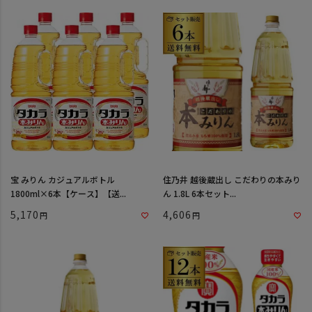
宝 みりん カジュアルボトル
住乃井 越後蔵出し こだわりの本みり
1800ml×6本【ケース】【送...
ん 1.8L 6本セット...
5,170
4,606