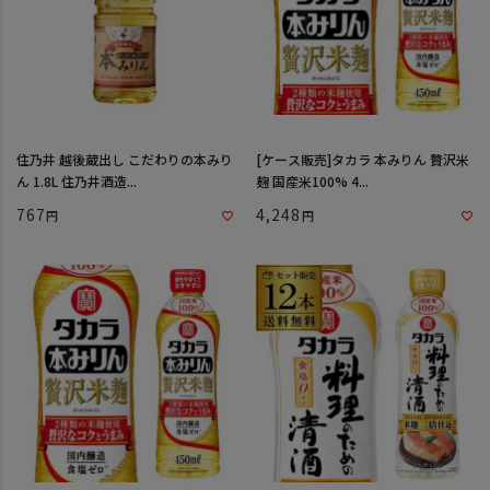
住乃井 越後蔵出し こだわりの本みり
[ケース販売]タカラ 本みりん 贅沢米
ん 1.8L 住乃井酒造...
麹 国産米100% 4...
767
4,248