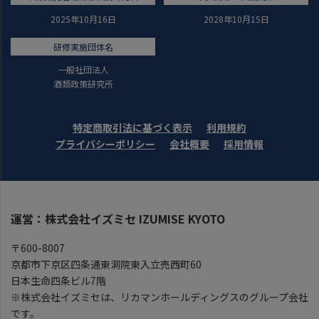
2025年10月16日
2028年10月15日
研修実施団体名
一般社団法人
酒類政策研究所
特定商取引法に基づく表示
利用規約
プライバシーポリシー
会社概要
採用情報
運営：株式会社イズミセ IZUMISE KYOTO
〒600-8007
京都市下京区四条通東洞院東入立売西町60
日本生命四条ビル7階
※株式会社イズミセは、リカマンホールディングスのグループ会社
です。