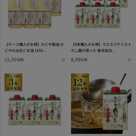
【ケース購入がお得】かどや製油 か
【6本購入がお得】マエカワテイスト
どやの太白ごま油 1650...
だし屋が造った 無添加白...
15,500
8,000