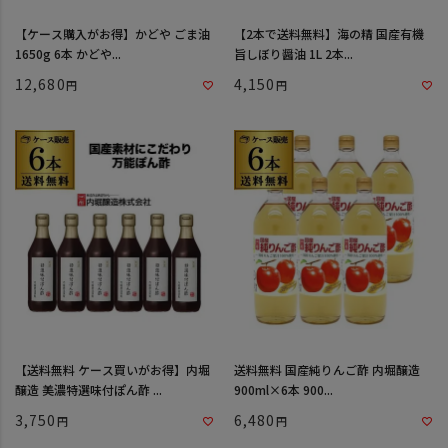
【ケース購入がお得】かどや ごま油
【2本で送料無料】海の精 国産有機
1650g 6本 かどや...
旨しぼり醤油 1L 2本...
12,680
4,150
【送料無料 ケース買いがお得】内堀
送料無料 国産純りんご酢 内堀醸造
醸造 美濃特選味付ぽん酢 ...
900ml×6本 900...
3,750
6,480