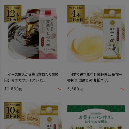
【ケース購入がお得 1本あたり990
【4本で送料無料】築野食品 圧搾一
円】マエカワテイスト だ...
番搾り 国産こめ油 紙パッ...
11,880
6,680