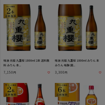
味淋 元祖 九重桜 1800ml 2本 送料無
味淋 元祖 九重桜 1800ml みりん 本
料 みりん 本...
みりん 味醂 調...
7,150
3,300