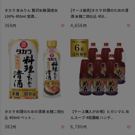
タカラ 本みりん 贅沢米麹 国産米
[ケース販売]タカラ 料理のための清
100% 450ml 宝酒...
酒 米麹二倍仕込 450...
360
4,656
タカラ 料理のための清酒 米麹二倍仕
【ケース購入がお得】ヒガシマル め
込 450ml ペット ...
んスープ 4倍濃縮 ハンデ...
382
6,780