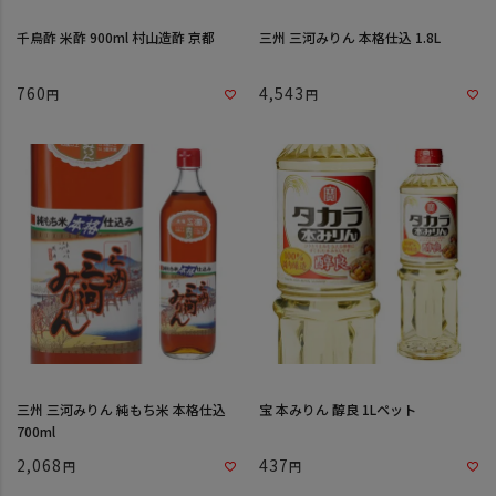
千鳥酢 米酢 900ml 村山造酢 京都
三州 三河みりん 本格仕込 1.8L
760
4,543
三州 三河みりん 純もち米 本格仕込
宝 本みりん 醇良 1Lペット
700ml
2,068
437