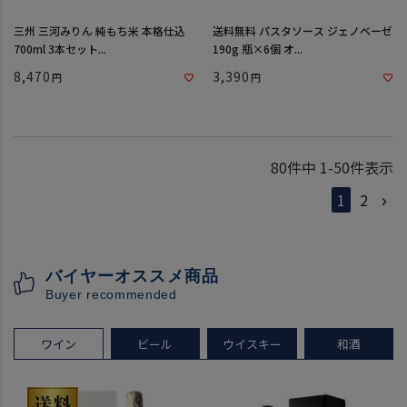
三州 三河みりん 純もち米 本格仕込
送料無料 パスタソース ジェノベーゼ
700ml 3本セット...
190g 瓶×6個 オ...
8,470
3,390
80
件中
1
-
50
件表示
1
2
バイヤーオススメ商品
Buyer recommended
ワイン
ビール
ウイスキー
和酒