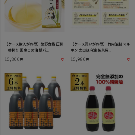
【ケース購入がお得】築野食品 圧搾
【ケース買いがお得】 竹内油脂 マル
一番搾り 国産こめ油 紙パ...
ホン 太白胡麻油 製菓用...
15,800
15,980