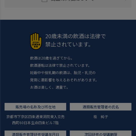
20歳未満の飲酒は法律で
禁止されています。
飲酒は20歳を過ぎてから。
飲酒運転は法律で禁止されています。
妊娠中や授乳期の飲酒は、胎児・乳児の
発育に悪影響を与えるおそれがあります。
お酒は楽しく、適量で。
販売場の名称及び所在地
酒類販売管理者の氏名
京都市下京区四条通東洞院東入立売
桂 純子
西町60日本生命四条ビル7階
酒類販売管理研修受講年月日
次回研修の受講期限